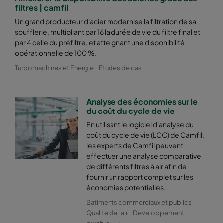
2550 592x287x600-8
ePM2,5 50%
M6
filtres | camfil
Un grand producteur d'acier modernise la filtration de sa
soufflerie, multipliant par 16 la durée de vie du filtre final et
2550 287x592x600-4
ePM2,5 50%
M6
par 4 celle du préfiltre, et atteignant une disponibilité
opérationnelle de 100 %.
2550 592x592x520-8
ePM2,5 50%
M6
Turbomachines et Energie
Etudes de cas
2550 592x490x520-8
ePM2,5 50%
M6
Analyse des économies sur le
du coût du cycle de vie
2550 490x592x520-6
ePM2,5 50%
M6
En utilisant le logiciel d'analyse du
coût du cycle de vie (LCC) de Camfil,
2550 592x287x520-8
ePM2,5 50%
M6
les experts de Camfil peuvent
effectuer une analyse comparative
de différents filtres à air afin de
2550 287x592x520-4
ePM2,5 50%
M6
fournir un rapport complet sur les
économies potentielles.
2550 592x592x370-8
ePM2,5 50%
M6
Batiments commerciaux et publics
Qualite de l air
Developpement
2550 592x490x370-8
ePM2,5 50%
M6
durable
+