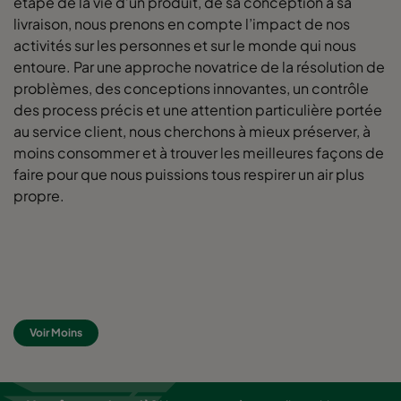
étape de la vie d’un produit, de sa conception à sa
livraison, nous prenons en compte l’impact de nos
activités sur les personnes et sur le monde qui nous
0160 592x490x520-10
ePM1 60%
F7
entoure. Par une approche novatrice de la résolution de
problèmes, des conceptions innovantes, un contrôle
0160 490x592x520-8
ePM1 60%
F7
des process précis et une attention particulière portée
au service client, nous cherchons à mieux préserver, à
0160 592x287x520-10
ePM1 60%
F7
moins consommer et à trouver les meilleures façons de
faire pour que nous puissions tous respirer un air plus
0160 287x592x520-5
ePM1 60%
F7
propre.
0160 592x892x520-10
ePM1 60%
F7
0160 490x892x520-8
ePM1 60%
F7
Voir Moins
0160 287x892x520-5
ePM1 60%
F7
0160 592x592x600-8
ePM1 60%
F7