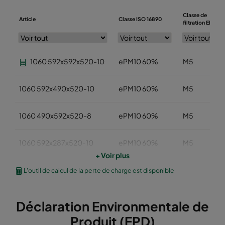
Classe de
Article
Classe ISO 16890
filtration EN779
1060 592x592x520-10
ePM10 60%
M5
1060 592x490x520-10
ePM10 60%
M5
1060 490x592x520-8
ePM10 60%
M5
1060 592x287x520-10
ePM10 60%
M5
+ Voir plus
1060 287x592x520-5
ePM10 60%
M5
L'outil de calcul de la perte de charge est disponible
1060 592x892x520-10
ePM10 60%
M5
Déclaration Environmentale de
Produit (EPD)
1060 490x892x520-8
ePM10 60%
M5