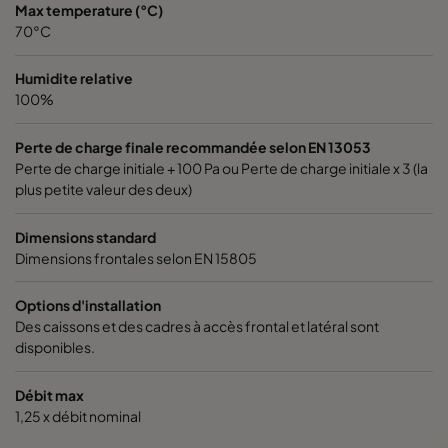
Max temperature (°C)
1060 592x592x370-6
ePM10 60%
M5
70°C
1060 592x490x370-6
ePM10 60%
M5
Humidite relative
100%
1060 490x592x370-5
ePM10 60%
M5
Perte de charge finale recommandée selon EN 13053
Perte de charge initiale + 100 Pa ou Perte de charge initiale x 3 (la
1060 592x287x370-6
ePM10 60%
M5
plus petite valeur des deux)
1060 287x592x370-3
ePM10 60%
M5
Dimensions standard
Dimensions frontales selon EN 15805
2550 592x592x640-12
ePM2,5 50%
M6
Options d'installation
Des caissons et des cadres à accès frontal et latéral sont
2550 592x490x640-12
ePM2,5 50%
M6
disponibles.
Débit max
2550 490x592x640-10
ePM2,5 50%
M6
1,25 x débit nominal