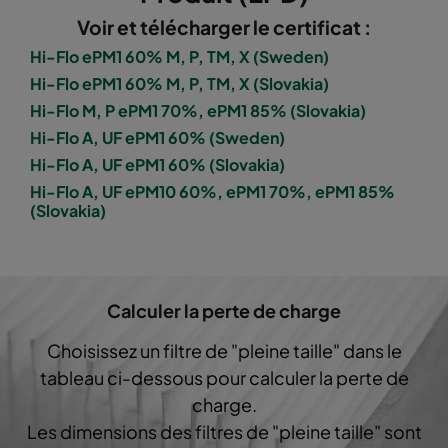
Voir et télécharger le certificat :
1060 287x892x520-5
ePM10 60%
M5
Hi-Flo ePM1 60% M, P, TM, X (Sweden)
Hi-Flo ePM1 60% M, P, TM, X (Slovakia)
1060 592x592x600-8
ePM10 60%
M5
Hi-Flo M, P ePM1 70%, ePM1 85% (Slovakia)
Hi-Flo A, UF ePM1 60% (Sweden)
1060 592x490x600-8
ePM10 60%
M5
Hi-Flo A, UF ePM1 60% (Slovakia)
Hi-Flo A, UF ePM10 60%, ePM1 70%, ePM1 85%
(Slovakia)
1060 490x592x600-6
ePM10 60%
M5
1060 592x287x600-8
ePM10 60%
M5
Calculer la perte de charge
1060 287x592x600-4
ePM10 60%
M5
Choisissez un filtre de "pleine taille" dans le
tableau ci-dessous pour calculer la perte de
1060 592x592x600-6
ePM10 60%
M5
charge.
Les dimensions des filtres de "pleine taille" sont
1060 592x490x600-6
ePM10 60%
M5