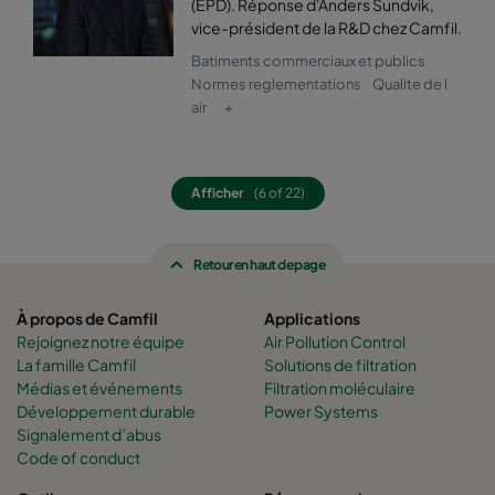
(EPD). Réponse d'Anders Sundvik,
vice-président de la R&D chez Camfil.
0160 592x592x640-12
ePM1 60%
F7
Batiments commerciaux et publics
Normes reglementations
Qualite de l
0160 592x490x640-12
ePM1 60%
F7
air
+
0160 490x592x640-10
ePM1 60%
F7
Afficher
(6 of 22)
0160 592x287x640-12
ePM1 60%
F7
Retour en haut de page
0160 287x592x640-6
ePM1 60%
F7
À propos de Camfil
Applications
0160 592x892x640-12
ePM1 60%
F7
Rejoignez notre équipe
Air Pollution Control
La famille Camfil
Solutions de filtration
Médias et événements
Filtration moléculaire
0160 490x892x640-10
ePM1 60%
F7
Développement durable
Power Systems
Signalement d’abus
0160 287x892x640-6
ePM1 60%
F7
Code of conduct