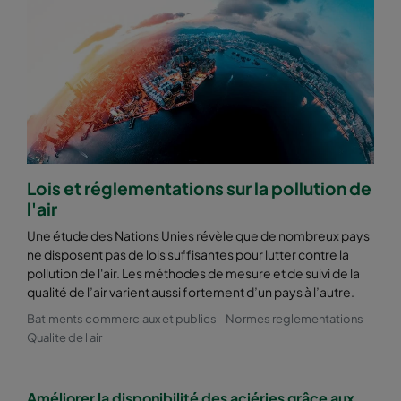
2550 592x287x520-10
ePM2,5 50%
M6
2550 287x592x520-5
ePM2,5 50%
M6
2550 592x892x520-10
ePM2,5 50%
M6
2550 490x892x520-8
ePM2,5 50%
M6
Lois et réglementations sur la pollution de
l'air
2550 287x892x520-5
ePM2,5 50%
M6
Une étude des Nations Unies révèle que de nombreux pays
ne disposent pas de lois suffisantes pour lutter contre la
2550 592x592x600-8
ePM2,5 50%
M6
pollution de l'air. Les méthodes de mesure et de suivi de la
qualité de l’air varient aussi fortement d’un pays à l’autre.
2550 592x490x600-8
ePM2,5 50%
M6
Batiments commerciaux et publics
Normes reglementations
Qualite de l air
2550 490x592x600-6
ePM2,5 50%
M6
Améliorer la disponibilité des aciéries grâce aux