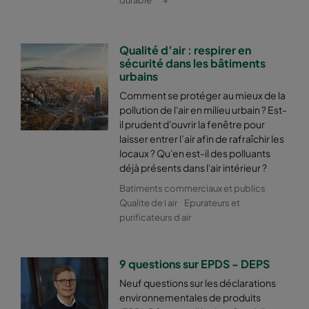
2550 490x592x370-6
ePM2,5 50%
M6
Qualité d’air : respirer en
sécurité dans les bâtiments
2550 592x287x370-8
ePM2,5 50%
M6
urbains
Comment se protéger au mieux de la
2550 287x592x370-4
ePM2,5 50%
M6
pollution de l'air en milieu urbain ? Est-
il prudent d'ouvrir la fenêtre pour
laisser entrer l’air afin de rafraîchir les
2550 592x592x600-6
ePM2,5 50%
M6
locaux ? Qu'en est-il des polluants
déjà présents dans l'air intérieur ?
2550 592x490x600-6
ePM2,5 50%
M6
Batiments commerciaux et publics
Qualite de l air
Epurateurs et
purificateurs d air
2550 490x592x600-5
ePM2,5 50%
M6
2550 592x287x600-6
ePM2,5 50%
M6
9 questions sur EPDS - DEPS
Neuf questions sur les déclarations
2550 287x592x600-3
ePM2,5 50%
M6
environnementales de produits