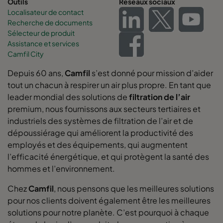
Outils
Réseaux sociaux
0160 592x592x370-12
ePM1 60%
F7
Localisateur de contact
Recherche de documents
Sélecteur de produit
0160 592x490x370-12
ePM1 60%
F7
Assistance et services
Camfil City
0160 490x592x370-10
ePM1 60%
F7
Depuis 60 ans,
Camfil
s’est donné pour mission d’aider
tout un chacun à respirer un air plus propre. En tant que
0160 592x287x370-12
ePM1 60%
F7
leader mondial des solutions de
filtration de l’air
premium, nous fournissons aux secteurs tertiaires et
0160 287x592x370-6
ePM1 60%
F7
industriels des systèmes de filtration de l’air et de
dépoussiérage qui améliorent la productivité des
0160 592x892x370-12
ePM1 60%
F7
employés et des équipements, qui augmentent
l’efficacité énergétique, et qui protègent la santé des
hommes et l’environnement.
0160 490x892x370-10
ePM1 60%
F7
Chez
Camfil
, nous pensons que les meilleures solutions
0160 287x892x370-6
ePM1 60%
F7
pour nos clients doivent également être les meilleures
solutions pour notre planète. C’est pourquoi à chaque
0160 592x592x520-10
ePM1 60%
F7