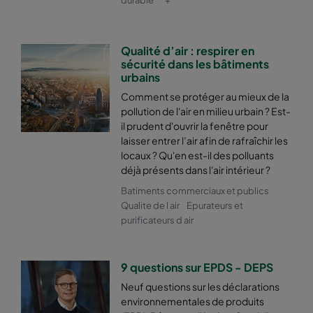
2550 490x592x370-6
ePM2,5 50%
M6
Qualité d’air : respirer en
sécurité dans les bâtiments
2550 592x287x370-8
ePM2,5 50%
M6
urbains
Comment se protéger au mieux de la
2550 287x592x370-4
ePM2,5 50%
M6
pollution de l'air en milieu urbain ? Est-
il prudent d'ouvrir la fenêtre pour
laisser entrer l’air afin de rafraîchir les
2550 592x592x600-6
ePM2,5 50%
M6
locaux ? Qu'en est-il des polluants
déjà présents dans l'air intérieur ?
2550 592x490x600-6
ePM2,5 50%
M6
Batiments commerciaux et publics
Qualite de l air
Epurateurs et
purificateurs d air
2550 490x592x600-5
ePM2,5 50%
M6
2550 592x287x600-6
ePM2,5 50%
M6
9 questions sur EPDS - DEPS
Neuf questions sur les déclarations
2550 287x592x600-3
ePM2,5 50%
M6
environnementales de produits