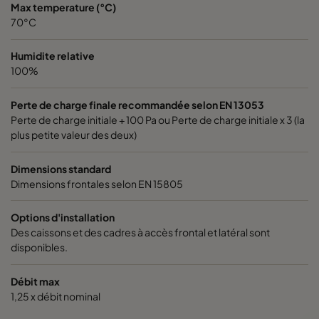
Max temperature (°C)
1060 592x592x370-6
ePM10 60%
M5
70°C
1060 592x490x370-6
ePM10 60%
M5
Humidite relative
100%
1060 490x592x370-5
ePM10 60%
M5
Perte de charge finale recommandée selon EN 13053
Perte de charge initiale + 100 Pa ou Perte de charge initiale x 3 (la
1060 592x287x370-6
ePM10 60%
M5
plus petite valeur des deux)
1060 287x592x370-3
ePM10 60%
M5
Dimensions standard
Dimensions frontales selon EN 15805
2550 592x592x640-12
ePM2,5 50%
M6
Options d'installation
Des caissons et des cadres à accès frontal et latéral sont
2550 592x490x640-12
ePM2,5 50%
M6
disponibles.
Débit max
2550 490x592x640-10
ePM2,5 50%
M6
1,25 x débit nominal