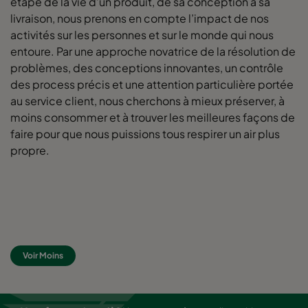
étape de la vie d’un produit, de sa conception à sa
livraison, nous prenons en compte l’impact de nos
activités sur les personnes et sur le monde qui nous
0160 592x490x520-10
ePM1 60%
F7
entoure. Par une approche novatrice de la résolution de
problèmes, des conceptions innovantes, un contrôle
0160 490x592x520-8
ePM1 60%
F7
des process précis et une attention particulière portée
au service client, nous cherchons à mieux préserver, à
0160 592x287x520-10
ePM1 60%
F7
moins consommer et à trouver les meilleures façons de
faire pour que nous puissions tous respirer un air plus
0160 287x592x520-5
ePM1 60%
F7
propre.
0160 592x892x520-10
ePM1 60%
F7
0160 490x892x520-8
ePM1 60%
F7
Voir Moins
0160 287x892x520-5
ePM1 60%
F7
0160 592x592x600-8
ePM1 60%
F7