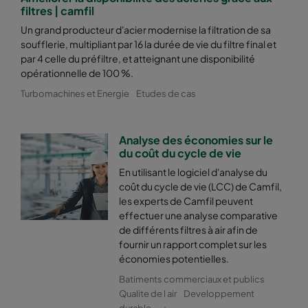
2550 592x287x600-8
ePM2,5 50%
M6
filtres | camfil
Un grand producteur d'acier modernise la filtration de sa
soufflerie, multipliant par 16 la durée de vie du filtre final et
2550 287x592x600-4
ePM2,5 50%
M6
par 4 celle du préfiltre, et atteignant une disponibilité
opérationnelle de 100 %.
2550 592x592x520-8
ePM2,5 50%
M6
Turbomachines et Energie
Etudes de cas
2550 592x490x520-8
ePM2,5 50%
M6
Analyse des économies sur le
du coût du cycle de vie
2550 490x592x520-6
ePM2,5 50%
M6
En utilisant le logiciel d'analyse du
coût du cycle de vie (LCC) de Camfil,
2550 592x287x520-8
ePM2,5 50%
M6
les experts de Camfil peuvent
effectuer une analyse comparative
de différents filtres à air afin de
2550 287x592x520-4
ePM2,5 50%
M6
fournir un rapport complet sur les
économies potentielles.
2550 592x592x370-8
ePM2,5 50%
M6
Batiments commerciaux et publics
Qualite de l air
Developpement
2550 592x490x370-8
ePM2,5 50%
M6
durable
+