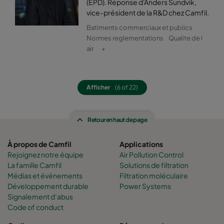
(EPD). Réponse d'Anders Sundvik,
vice-président de la R&D chez Camfil.
0160 592x592x640-12
ePM1 60%
F7
Batiments commerciaux et publics
Normes reglementations
Qualite de l
0160 592x490x640-12
ePM1 60%
F7
air
+
0160 490x592x640-10
ePM1 60%
F7
Afficher
(6 of 22)
0160 592x287x640-12
ePM1 60%
F7
Retour en haut de page
0160 287x592x640-6
ePM1 60%
F7
À propos de Camfil
Applications
0160 592x892x640-12
ePM1 60%
F7
Rejoignez notre équipe
Air Pollution Control
La famille Camfil
Solutions de filtration
Médias et événements
Filtration moléculaire
0160 490x892x640-10
ePM1 60%
F7
Développement durable
Power Systems
Signalement d’abus
0160 287x892x640-6
ePM1 60%
F7
Code of conduct