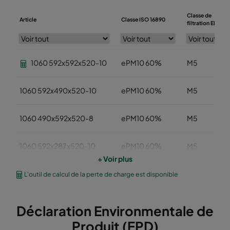
Classe de
Article
Classe ISO 16890
filtration EN779
1060 592x592x520-10
ePM10 60%
M5
1060 592x490x520-10
ePM10 60%
M5
1060 490x592x520-8
ePM10 60%
M5
1060 592x287x520-10
ePM10 60%
M5
+ Voir plus
1060 287x592x520-5
ePM10 60%
M5
L'outil de calcul de la perte de charge est disponible
1060 592x892x520-10
ePM10 60%
M5
Déclaration Environmentale de
Produit (EPD)
1060 490x892x520-8
ePM10 60%
M5