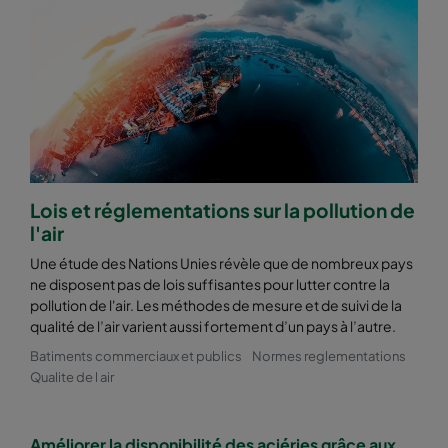
2550 592x287x520-10
ePM2,5 50%
M6
2550 287x592x520-5
ePM2,5 50%
M6
2550 592x892x520-10
ePM2,5 50%
M6
2550 490x892x520-8
ePM2,5 50%
M6
Lois et réglementations sur la pollution de
l'air
2550 287x892x520-5
ePM2,5 50%
M6
Une étude des Nations Unies révèle que de nombreux pays
ne disposent pas de lois suffisantes pour lutter contre la
2550 592x592x600-8
ePM2,5 50%
M6
pollution de l'air. Les méthodes de mesure et de suivi de la
qualité de l’air varient aussi fortement d’un pays à l’autre.
2550 592x490x600-8
ePM2,5 50%
M6
Batiments commerciaux et publics
Normes reglementations
Qualite de l air
2550 490x592x600-6
ePM2,5 50%
M6
Améliorer la disponibilité des aciéries grâce aux