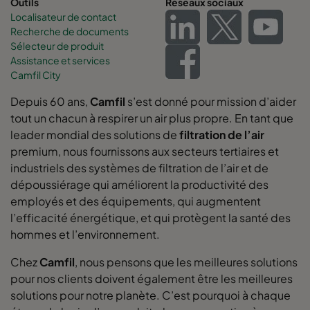
Outils
Réseaux sociaux
0160 592x592x370-12
ePM1 60%
F7
Localisateur de contact
Recherche de documents
Sélecteur de produit
0160 592x490x370-12
ePM1 60%
F7
Assistance et services
Camfil City
0160 490x592x370-10
ePM1 60%
F7
Depuis 60 ans,
Camfil
s’est donné pour mission d’aider
tout un chacun à respirer un air plus propre. En tant que
0160 592x287x370-12
ePM1 60%
F7
leader mondial des solutions de
filtration de l’air
premium, nous fournissons aux secteurs tertiaires et
0160 287x592x370-6
ePM1 60%
F7
industriels des systèmes de filtration de l’air et de
dépoussiérage qui améliorent la productivité des
0160 592x892x370-12
ePM1 60%
F7
employés et des équipements, qui augmentent
l’efficacité énergétique, et qui protègent la santé des
hommes et l’environnement.
0160 490x892x370-10
ePM1 60%
F7
Chez
Camfil
, nous pensons que les meilleures solutions
0160 287x892x370-6
ePM1 60%
F7
pour nos clients doivent également être les meilleures
solutions pour notre planète. C’est pourquoi à chaque
0160 592x592x520-10
ePM1 60%
F7