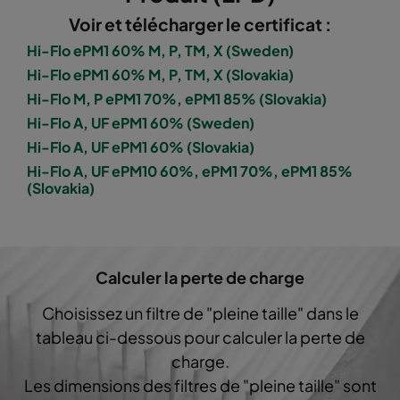
Voir et télécharger le certificat :
1060 287x892x520-5
ePM10 60%
M5
Hi-Flo ePM1 60% M, P, TM, X (Sweden)
Hi-Flo ePM1 60% M, P, TM, X (Slovakia)
1060 592x592x600-8
ePM10 60%
M5
Hi-Flo M, P ePM1 70%, ePM1 85% (Slovakia)
Hi-Flo A, UF ePM1 60% (Sweden)
1060 592x490x600-8
ePM10 60%
M5
Hi-Flo A, UF ePM1 60% (Slovakia)
Hi-Flo A, UF ePM10 60%, ePM1 70%, ePM1 85%
(Slovakia)
1060 490x592x600-6
ePM10 60%
M5
1060 592x287x600-8
ePM10 60%
M5
Calculer la perte de charge
1060 287x592x600-4
ePM10 60%
M5
Choisissez un filtre de "pleine taille" dans le
tableau ci-dessous pour calculer la perte de
1060 592x592x600-6
ePM10 60%
M5
charge.
Les dimensions des filtres de "pleine taille" sont
1060 592x490x600-6
ePM10 60%
M5