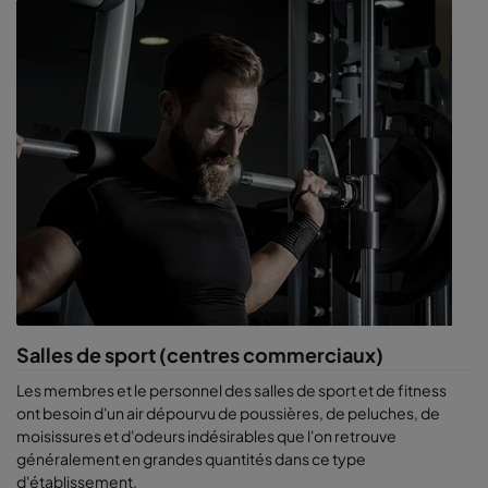
proviennent du réapprovisionnement des produits et du
transport volumineux de matériaux. Ces établissements
font également de nombreux travaux de nettoyage
intensifs pouvant introduire des milliards de particules
fines.
Centres commerciaux et supérettes
. En plus des
problèmes ci-dessus, ces établissements sont pollués en
plus par les restaurants, les salles de sport et les magasins
spécialisés adjacents, tels que les teinturiers.
Les
salles de fitness
, où l’activité métabolique intense
pratiquée par les sportifs produit des particules et des
odeurs.
Les
salles de cinéma
, où les maladies peuvent être
transmises d’une personne à une autre dans ces lieux à
forte capacité humaine.
Salles de sport (centres commerciaux)
Les
salles de bowling ou de jeux électroniques
, les
animaleries, les concessions automobiles, les
Les membres et le personnel des salles de sport et de fitness
établissements de restauration rapide, etc.
ont besoin d'un air dépourvu de poussières, de peluches, de
Les
bâtiments à vocation unique
tels que les casinos, où
moisissures et d'odeurs indésirables que l'on retrouve
l'objectif principal est d’entretenir le confort des clients
généralement en grandes quantités dans ce type
pour qu'ils continuent à dépenser de l'argent. Un casino
d'établissement.