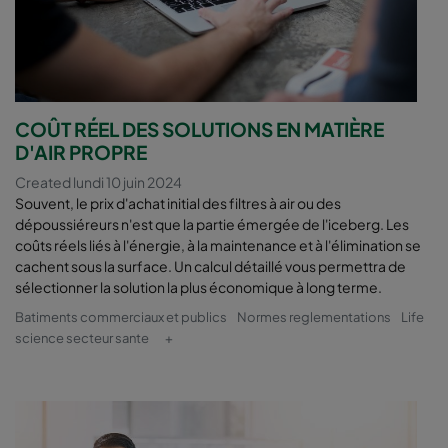
COÛT RÉEL DES SOLUTIONS EN MATIÈRE
D'AIR PROPRE
Created lundi 10 juin 2024
Souvent, le prix d'achat initial des filtres à air ou des
dépoussiéreurs n'est que la partie émergée de l'iceberg. Les
coûts réels liés à l'énergie, à la maintenance et à l'élimination se
cachent sous la surface. Un calcul détaillé vous permettra de
sélectionner la solution la plus économique à long terme.
Batiments commerciaux et publics
Normes reglementations
Life
science secteur sante
+