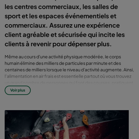
les centres commerciaux, les salles de
sport et les espaces événementiels et
commerciaux. Assurez une expérience
client agréable et sécurisée qui incite les
clients à revenir pour dépenser plus.
Même au cours d'une activité physique modérée, le corps
humain élimine des milliers de particules par minute et des
centaines de milliers lorsque le niveau d'activité augmente. Ainsi,
l’alimentation en air frais est essentielle partout où vous trouvez
un grand nombre de personnes qui font des courses, pratiquent
une activité physique ou interagissent en intérieur.
Voir plus
La qualité d’air intérieur peut
affecter la santé, tant des
individus que des entreprises
D'autres activités et opérations (le réapprovisionnement en
produits, le transport volumineux de matériaux, le nettoyage