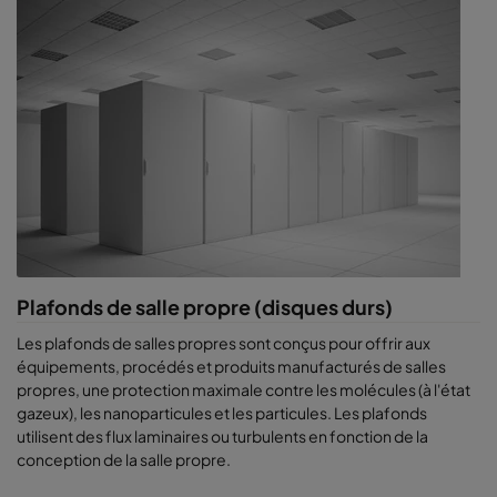
AMC) et proposer les meilleures solutions aux fabricants de
disques durs.
A lire également :
particules fines, risques, pollution et
impact sur la santé
Plafonds de salle propre (disques durs)
Les plafonds de salles propres sont conçus pour offrir aux
équipements, procédés et produits manufacturés de salles
propres, une protection maximale contre les molécules (à l'état
gazeux), les nanoparticules et les particules. Les plafonds
utilisent des flux laminaires ou turbulents en fonction de la
conception de la salle propre.