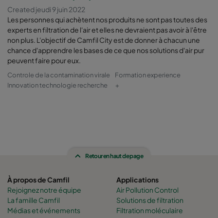
Created jeudi 9 juin 2022
Les personnes qui achètent nos produits ne sont pas toutes des
experts en filtration de l'air et elles ne devraient pas avoir à l'être
non plus. L'objectif de Camfil City est de donner à chacun une
chance d'apprendre les bases de ce que nos solutions d'air pur
peuvent faire pour eux.
Controle de la contamination virale
Formation experience
Innovation technologie recherche
+
Retour en haut de page
À propos de Camfil
Applications
Rejoignez notre équipe
Air Pollution Control
La famille Camfil
Solutions de filtration
Médias et événements
Filtration moléculaire