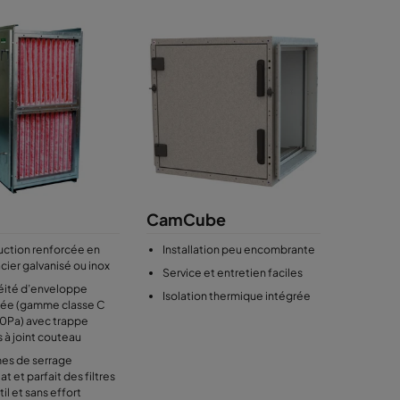
CamCube
uction renforcée en
Installation peu encombrante
acier galvanisé ou inox
Service et entretien faciles
éité d’enveloppe
Isolation thermique intégrée
cée (gamme classe C
00Pa) avec trappe
 à joint couteau
es de serrage
t et parfait des filtres
il et sans effort