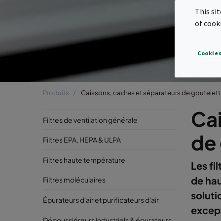
This si
of cook
Cookies
Produits
Caissons, cadres et séparateurs de goutelet
Cai
Filtres de ventilation générale
de
Filtres EPA, HEPA & ULPA
Filtres haute température
Les fil
de hau
Filtres moléculaires
soluti
Épurateurs d'air et purificateurs d'air
except
Dépoussiéreurs industriels & épurateurs