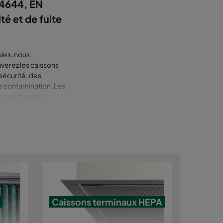
14644, EN
té et de fuite
bles, nous
verez les caissons
osécurité, des
de contamination. Les
t de nombreuses
iennent des filtres
s de filtration
ide et durable dans
de gouttelettes) sont
 centrales de
 et filtre HEPA
ces de la vie (Life
Caissons terminaux HEPA