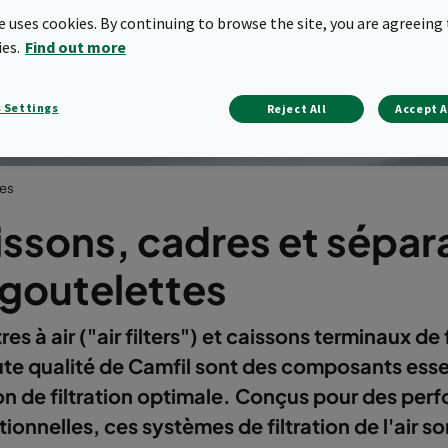
goutelettes
te uses cookies. By continuing to browse the site, you are agreeing 
ies.
Find out more
 Settings
Reject All
Accept A
tes
ssons, cadres et sépar
 goutelettes
tres à air ("air filters") et caissons terminaux de f
te qualité de Camfil sont des composants esse
on de filtration optimale. Conçus pour des pe
ionnelles, ces systèmes de filtration de l'air so