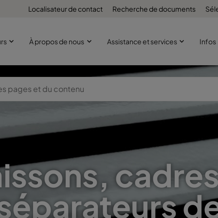
Localisateur de contact
Recherche de documents
Sél
urs
À propos de nous
Assistance et services
Infos
issons, cadres
séparateurs d