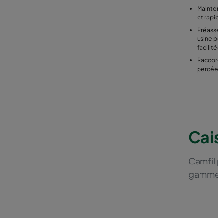
Mainten
et rapi
Préass
usine p
facilit
Raccor
percée
Cai
Camfil 
gamme d