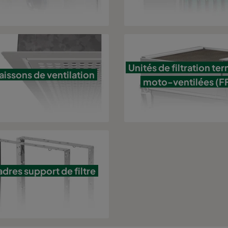
Unités de filtration te
aissons de ventilation
moto-ventilées (F
dres support de filtre