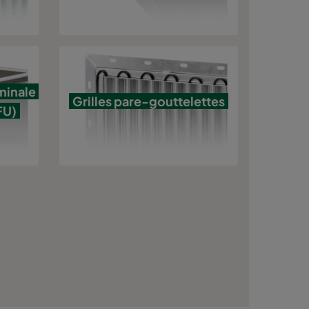
rminale
Grilles pare-gouttelettes
FU)