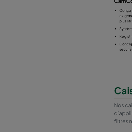
CamCo
Conçu 
exigenc
plus st
Systèm
Regist
Concep
sécuri
Cai
Nos cai
d’appli
filtres