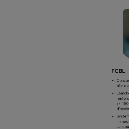
FCBL
Constr
tôle d’
Etanch
renfor
+/- 15
d’accès
Systèm
immédia
sans out