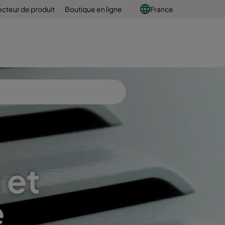
ecteur de produit
Boutique en ligne
France
 et
e