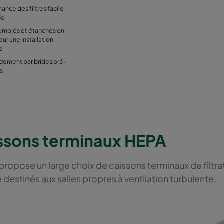
ance des filtres facile
de
emblés et étanchés en
our une installation
ée
dement par brides pré-
s
ssons terminaux HEPA
propose un large choix de caissons terminaux de filtr
estinés aux salles propres à ventilation turbulente.