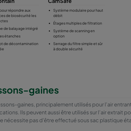
ntain
CamSafe
pour répondre aux
Système modulaire pour haut
es de biosécurité les
débit
rictes
Étages multiples de filtration
e de balayage intégré
Système de scanning en
res étanches
option
t de décontamination
Serrage du filtre simple et sûr
sée
à double sécurité
ssons-gaines
ssons-gaines, principalement utilisés pour l’air entran
cations. Ils peuvent aussi être utilisés sur l’air extrai
 ne nécessite pas d'être effectué sous sac plastique ét