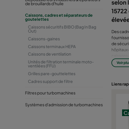
selon 
de brouillards d'huile
15722 
Caissons, cadres et séparateurs de
élevé
goutelettes
Caissons sécuritifs BIBO (Bag In Bag
Out)
Des cadre
fournisso
Caissons-gaines
de sécuri
Caissons terminaux HEPA
hôpitaux 
Caissons de ventilation
caissons 
options d
Unités de filtration terminale moto-
Voir plu
ventilées (FFU)
HEPA sont
Grilles pare-gouttelettes
terminale
Les filtr
Cadres support de filtre
Liens ra
les systè
conçus po
Filtres pour turbomachines
traitement
intégrés 
Systèmes d'admission de turbomachines
Sciences) 
Ca