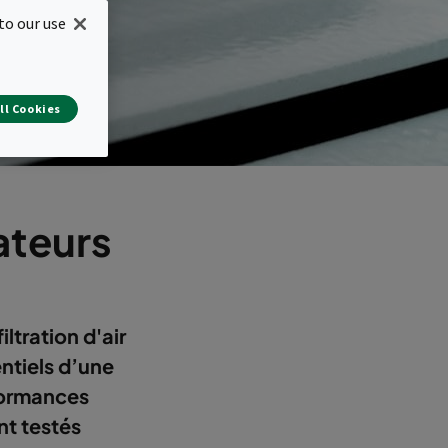
to our use
ll Cookies
ateurs
iltration d'air
ntiels d’une
rformances
nt testés