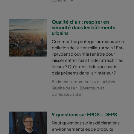
2550 490x592x370-6
ePM2,5 50%
M6
Qualité d’air : respirer en
sécurité dans les bâtiments
2550 592x287x370-8
ePM2,5 50%
M6
urbains
Comment se protéger au mieux de la
2550 287x592x370-4
ePM2,5 50%
M6
pollution de l'air en milieu urbain ? Est-
il prudent d'ouvrir la fenêtre pour
laisser entrer l’air afin de rafraîchir les
2550 592x592x600-6
ePM2,5 50%
M6
locaux ? Qu'en est-il des polluants
déjà présents dans l'air intérieur ?
2550 592x490x600-6
ePM2,5 50%
M6
Batiments commerciaux et publics
Qualite de l air
Epurateurs et
purificateurs d air
2550 490x592x600-5
ePM2,5 50%
M6
2550 592x287x600-6
ePM2,5 50%
M6
9 questions sur EPDS - DEPS
Neuf questions sur les déclarations
2550 287x592x600-3
ePM2,5 50%
M6
environnementales de produits