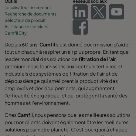
Outils
Réseaux sociaux
0160 592x592x370-12
ePM1 60%
F7
Localisateur de contact
Recherche de documents
Sélecteur de produit
0160 592x490x370-12
ePM1 60%
F7
Assistance et services
Camfil City
0160 490x592x370-10
ePM1 60%
F7
Depuis 60 ans,
Camfil
s’est donné pour mission d’aider
tout un chacun à respirer un air plus propre. En tant que
0160 592x287x370-12
ePM1 60%
F7
leader mondial des solutions de
filtration de l’air
premium, nous fournissons aux secteurs tertiaires et
0160 287x592x370-6
ePM1 60%
F7
industriels des systèmes de filtration de l’air et de
dépoussiérage qui améliorent la productivité des
0160 592x892x370-12
ePM1 60%
F7
employés et des équipements, qui augmentent
l’efficacité énergétique, et qui protègent la santé des
hommes et l’environnement.
0160 490x892x370-10
ePM1 60%
F7
Chez
Camfil
, nous pensons que les meilleures solutions
0160 287x892x370-6
ePM1 60%
F7
pour nos clients doivent également être les meilleures
solutions pour notre planète. C’est pourquoi à chaque
0160 592x592x520-10
ePM1 60%
F7