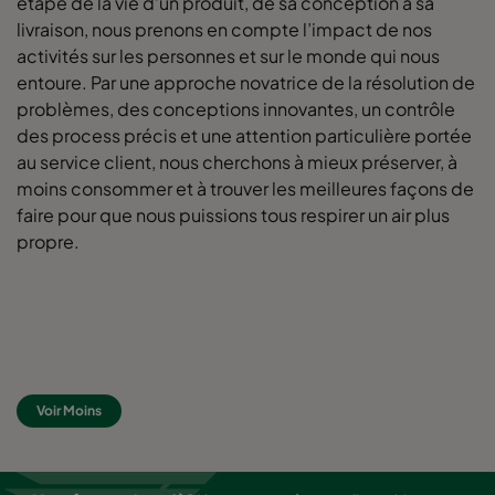
étape de la vie d’un produit, de sa conception à sa
livraison, nous prenons en compte l’impact de nos
activités sur les personnes et sur le monde qui nous
0160 592x490x520-10
ePM1 60%
F7
entoure. Par une approche novatrice de la résolution de
problèmes, des conceptions innovantes, un contrôle
0160 490x592x520-8
ePM1 60%
F7
des process précis et une attention particulière portée
au service client, nous cherchons à mieux préserver, à
0160 592x287x520-10
ePM1 60%
F7
moins consommer et à trouver les meilleures façons de
faire pour que nous puissions tous respirer un air plus
0160 287x592x520-5
ePM1 60%
F7
propre.
0160 592x892x520-10
ePM1 60%
F7
0160 490x892x520-8
ePM1 60%
F7
Voir Moins
0160 287x892x520-5
ePM1 60%
F7
0160 592x592x600-8
ePM1 60%
F7