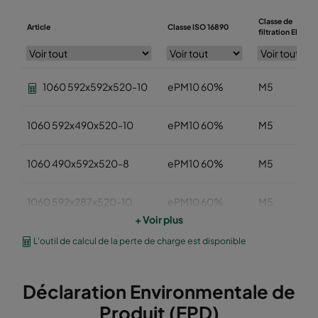
Classe de
Article
Classe ISO 16890
filtration EN779
1060 592x592x520-10
ePM10 60%
M5
1060 592x490x520-10
ePM10 60%
M5
1060 490x592x520-8
ePM10 60%
M5
1060 592x287x520-10
ePM10 60%
M5
+ Voir plus
1060 287x592x520-5
ePM10 60%
M5
L'outil de calcul de la perte de charge est disponible
1060 592x892x520-10
ePM10 60%
M5
Déclaration Environmentale de
Produit (EPD)
1060 490x892x520-8
ePM10 60%
M5