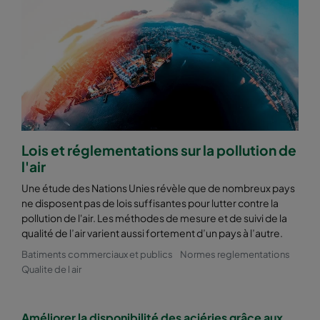
2550 592x287x520-10
ePM2,5 50%
M6
2550 287x592x520-5
ePM2,5 50%
M6
2550 592x892x520-10
ePM2,5 50%
M6
2550 490x892x520-8
ePM2,5 50%
M6
Lois et réglementations sur la pollution de
l'air
2550 287x892x520-5
ePM2,5 50%
M6
Une étude des Nations Unies révèle que de nombreux pays
ne disposent pas de lois suffisantes pour lutter contre la
2550 592x592x600-8
ePM2,5 50%
M6
pollution de l'air. Les méthodes de mesure et de suivi de la
qualité de l’air varient aussi fortement d’un pays à l’autre.
2550 592x490x600-8
ePM2,5 50%
M6
Batiments commerciaux et publics
Normes reglementations
Qualite de l air
2550 490x592x600-6
ePM2,5 50%
M6
Améliorer la disponibilité des aciéries grâce aux