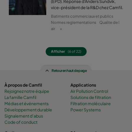
(EPD). Réponse d'Anders Sundvik,
vice-président de la R&D chez Camfil.
0160 592x592x640-12
ePM1 60%
F7
Batiments commerciaux et publics
Normes reglementations
Qualite de l
0160 592x490x640-12
ePM1 60%
F7
air
+
0160 490x592x640-10
ePM1 60%
F7
Afficher
(6 of 22)
0160 592x287x640-12
ePM1 60%
F7
Retour en haut de page
0160 287x592x640-6
ePM1 60%
F7
À propos de Camfil
Applications
0160 592x892x640-12
ePM1 60%
F7
Rejoignez notre équipe
Air Pollution Control
La famille Camfil
Solutions de filtration
Médias et événements
Filtration moléculaire
0160 490x892x640-10
ePM1 60%
F7
Développement durable
Power Systems
Signalement d’abus
0160 287x892x640-6
ePM1 60%
F7
Code of conduct