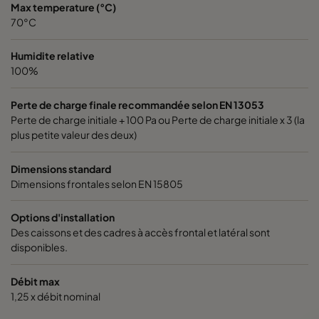
Max temperature (°C)
1060 592x592x370-6
ePM10 60%
M5
70°C
1060 592x490x370-6
ePM10 60%
M5
Humidite relative
100%
1060 490x592x370-5
ePM10 60%
M5
Perte de charge finale recommandée selon EN 13053
Perte de charge initiale + 100 Pa ou Perte de charge initiale x 3 (la
1060 592x287x370-6
ePM10 60%
M5
plus petite valeur des deux)
1060 287x592x370-3
ePM10 60%
M5
Dimensions standard
Dimensions frontales selon EN 15805
2550 592x592x640-12
ePM2,5 50%
M6
Options d'installation
Des caissons et des cadres à accès frontal et latéral sont
2550 592x490x640-12
ePM2,5 50%
M6
disponibles.
Débit max
2550 490x592x640-10
ePM2,5 50%
M6
1,25 x débit nominal