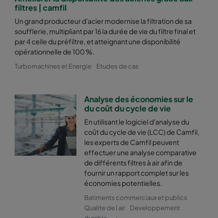
2550 592x287x600-8
ePM2,5 50%
M6
filtres | camfil
Un grand producteur d'acier modernise la filtration de sa
soufflerie, multipliant par 16 la durée de vie du filtre final et
2550 287x592x600-4
ePM2,5 50%
M6
par 4 celle du préfiltre, et atteignant une disponibilité
opérationnelle de 100 %.
2550 592x592x520-8
ePM2,5 50%
M6
Turbomachines et Energie
Etudes de cas
2550 592x490x520-8
ePM2,5 50%
M6
Analyse des économies sur le
du coût du cycle de vie
2550 490x592x520-6
ePM2,5 50%
M6
En utilisant le logiciel d'analyse du
coût du cycle de vie (LCC) de Camfil,
2550 592x287x520-8
ePM2,5 50%
M6
les experts de Camfil peuvent
effectuer une analyse comparative
de différents filtres à air afin de
2550 287x592x520-4
ePM2,5 50%
M6
fournir un rapport complet sur les
économies potentielles.
2550 592x592x370-8
ePM2,5 50%
M6
Batiments commerciaux et publics
Qualite de l air
Developpement
2550 592x490x370-8
ePM2,5 50%
M6
durable
+