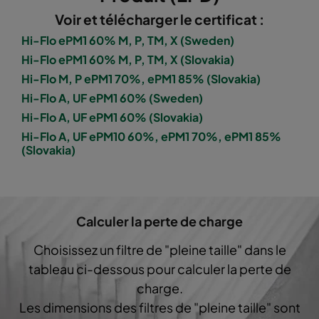
Voir et télécharger le certificat :
1060 287x892x520-5
ePM10 60%
M5
Hi-Flo ePM1 60% M, P, TM, X (Sweden)
Hi-Flo ePM1 60% M, P, TM, X (Slovakia)
1060 592x592x600-8
ePM10 60%
M5
Hi-Flo M, P ePM1 70%, ePM1 85% (Slovakia)
Hi-Flo A, UF ePM1 60% (Sweden)
1060 592x490x600-8
ePM10 60%
M5
Hi-Flo A, UF ePM1 60% (Slovakia)
Hi-Flo A, UF ePM10 60%, ePM1 70%, ePM1 85%
(Slovakia)
1060 490x592x600-6
ePM10 60%
M5
1060 592x287x600-8
ePM10 60%
M5
Calculer la perte de charge
1060 287x592x600-4
ePM10 60%
M5
Choisissez un filtre de "pleine taille" dans le
tableau ci-dessous pour calculer la perte de
1060 592x592x600-6
ePM10 60%
M5
charge.
Les dimensions des filtres de "pleine taille" sont
1060 592x490x600-6
ePM10 60%
M5