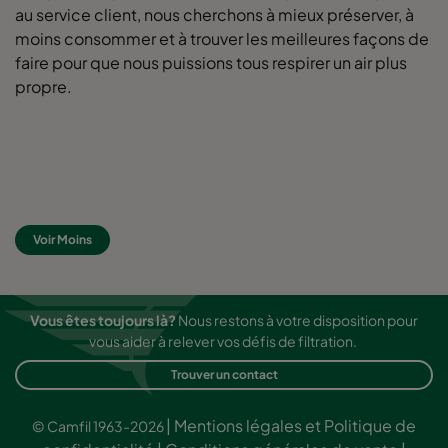
au service client, nous cherchons à mieux préserver, à
moins consommer et à trouver les meilleures façons de
0160 592x490x520-10
ePM1 60%
F7
faire pour que nous puissions tous respirer un air plus
propre.
0160 490x592x520-8
ePM1 60%
F7
0160 592x287x520-10
ePM1 60%
F7
0160 287x592x520-5
ePM1 60%
F7
Voir Moins
0160 592x892x520-10
ePM1 60%
F7
Vous êtes toujours là?
Nous restons à votre disposition pour
0160 490x892x520-8
ePM1 60%
F7
vous aider à relever vos défis de filtration.
Trouver un contact
0160 287x892x520-5
ePM1 60%
F7
|
Mentions légales et Politique de
© Camfil 1963-2026
0160 592x592x600-8
ePM1 60%
F7