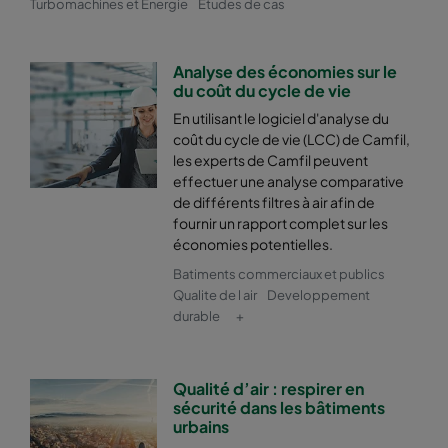
Turbomachines et Energie
Etudes de cas
2550 592x287x600-8
ePM2,5 50%
M6
2550 287x592x600-4
ePM2,5 50%
M6
Analyse des économies sur le
du coût du cycle de vie
En utilisant le logiciel d'analyse du
2550 592x592x520-8
ePM2,5 50%
M6
coût du cycle de vie (LCC) de Camfil,
les experts de Camfil peuvent
2550 592x490x520-8
ePM2,5 50%
M6
effectuer une analyse comparative
de différents filtres à air afin de
fournir un rapport complet sur les
2550 490x592x520-6
ePM2,5 50%
M6
économies potentielles.
Batiments commerciaux et publics
2550 592x287x520-8
ePM2,5 50%
M6
Qualite de l air
Developpement
durable
+
2550 287x592x520-4
ePM2,5 50%
M6
Qualité d’air : respirer en
2550 592x592x370-8
ePM2,5 50%
M6
sécurité dans les bâtiments
urbains
2550 592x490x370-8
ePM2,5 50%
M6