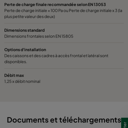
Perte de charge finale recommandée selon EN 13053
1060 592x592x370-6
ePM10 60%
M5
Perte de charge initiale + 100 Pa ou Perte de charge initiale x 3 (la
plus petite valeur des deux)
1060 592x490x370-6
ePM10 60%
M5
Dimensions standard
Dimensions frontales selon EN 15805
1060 490x592x370-5
ePM10 60%
M5
Options d'installation
1060 592x287x370-6
ePM10 60%
M5
Des caissons et des cadres à accès frontal et latéral sont
disponibles.
1060 287x592x370-3
ePM10 60%
M5
Débit max
1,25 x débit nominal
2550 592x592x640-12
ePM2,5 50%
M6
2550 592x490x640-12
ePM2,5 50%
M6
2550 490x592x640-10
ePM2,5 50%
M6
Documents et téléchargements