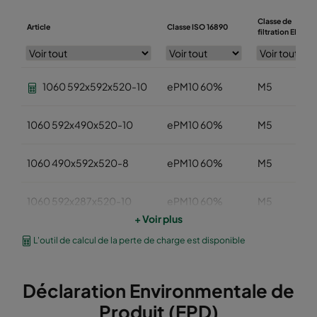
Classe de
Article
Classe ISO 16890
filtration EN779
1060 592x592x520-10
ePM10 60%
M5
1060 592x490x520-10
ePM10 60%
M5
1060 490x592x520-8
ePM10 60%
M5
1060 592x287x520-10
ePM10 60%
M5
+ Voir plus
1060 287x592x520-5
ePM10 60%
M5
L'outil de calcul de la perte de charge est disponible
1060 592x892x520-10
ePM10 60%
M5
Déclaration Environmentale de
Produit (EPD)
1060 490x892x520-8
ePM10 60%
M5