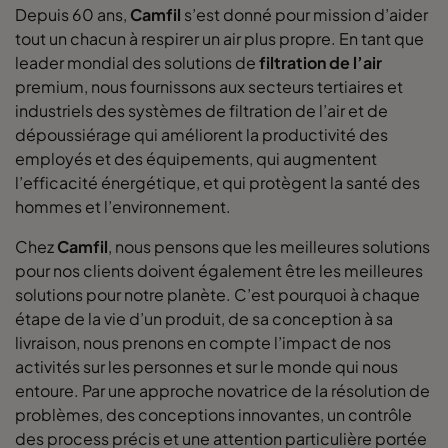
Depuis 60 ans,
Camfil
s’est donné pour mission d’aider
0160 592x592x370-12
ePM1 60%
F7
tout un chacun à respirer un air plus propre. En tant que
leader mondial des solutions de
filtration de l’air
0160 592x490x370-12
ePM1 60%
F7
premium, nous fournissons aux secteurs tertiaires et
industriels des systèmes de filtration de l’air et de
0160 490x592x370-10
ePM1 60%
F7
dépoussiérage qui améliorent la productivité des
employés et des équipements, qui augmentent
0160 592x287x370-12
ePM1 60%
F7
l’efficacité énergétique, et qui protègent la santé des
hommes et l’environnement.
0160 287x592x370-6
ePM1 60%
F7
Chez
Camfil
, nous pensons que les meilleures solutions
pour nos clients doivent également être les meilleures
0160 592x892x370-12
ePM1 60%
F7
solutions pour notre planète. C’est pourquoi à chaque
étape de la vie d’un produit, de sa conception à sa
0160 490x892x370-10
ePM1 60%
F7
livraison, nous prenons en compte l’impact de nos
activités sur les personnes et sur le monde qui nous
entoure. Par une approche novatrice de la résolution de
0160 287x892x370-6
ePM1 60%
F7
problèmes, des conceptions innovantes, un contrôle
des process précis et une attention particulière portée
0160 592x592x520-10
ePM1 60%
F7