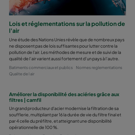
2550 592x287x520-10
ePM2,5 50%
M6
Lois et réglementations sur la pollution de
2550 287x592x520-5
ePM2,5 50%
M6
l'air
Une étude des Nations Unies révèle que de nombreux pays
2550 592x892x520-10
ePM2,5 50%
M6
ne disposent pas de lois suffisantes pour lutter contre la
pollution de l'air. Les méthodes de mesure et de suivi de la
2550 490x892x520-8
ePM2,5 50%
M6
qualité de l’air varient aussi fortement d’un pays à l’autre.
Batiments commerciaux et publics
Normes reglementations
2550 287x892x520-5
ePM2,5 50%
M6
Qualite de l air
2550 592x592x600-8
ePM2,5 50%
M6
Améliorer la disponibilité des aciéries grâce aux
filtres | camfil
2550 592x490x600-8
ePM2,5 50%
M6
Un grand producteur d'acier modernise la filtration de sa
soufflerie, multipliant par 16 la durée de vie du filtre final et
par 4 celle du préfiltre, et atteignant une disponibilité
2550 490x592x600-6
ePM2,5 50%
M6
opérationnelle de 100 %.