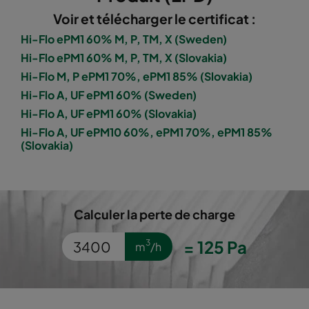
Voir et télécharger le certificat :
1060 287x892x520-5
ePM10 60%
M5
Hi-Flo ePM1 60% M, P, TM, X (Sweden)
Hi-Flo ePM1 60% M, P, TM, X (Slovakia)
1060 592x592x600-8
ePM10 60%
M5
Hi-Flo M, P ePM1 70%, ePM1 85% (Slovakia)
Hi-Flo A, UF ePM1 60% (Sweden)
1060 592x490x600-8
ePM10 60%
M5
Hi-Flo A, UF ePM1 60% (Slovakia)
Hi-Flo A, UF ePM10 60%, ePM1 70%, ePM1 85%
(Slovakia)
1060 490x592x600-6
ePM10 60%
M5
1060 592x287x600-8
ePM10 60%
M5
Calculer la perte de charge
1060 287x592x600-4
ePM10 60%
M5
=
125
Pa
3
m
/h
1060 592x592x600-6
ePM10 60%
M5
1060 592x490x600-6
ePM10 60%
M5