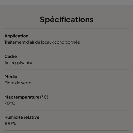
1060 490x592x600-5
ePM10 60%
M5
Spécifications
1060 592x287x600-6
ePM10 60%
M5
Application
Traitement d'air de locaux conditionnés
1060 287x592x600-3
ePM10 60%
M5
Cadre
1060 592x592x520-6
ePM10 60%
M5
Acier galvanisé
1060 592x490x520-6
ePM10 60%
M5
Média
Fibre de verre
1060 490x592x520-5
ePM10 60%
M5
Max temperature (°C)
70°C
1060 592x287x520-6
ePM10 60%
M5
Humidite relative
1060 287x592x520-3
ePM10 60%
M5
100%