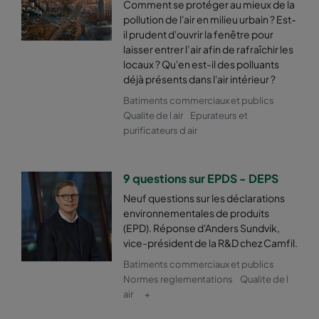
Comment se protéger au mieux de la
pollution de l'air en milieu urbain ? Est-
il prudent d'ouvrir la fenêtre pour
2550 490x592x370-6
ePM2,5 50%
M6
laisser entrer l’air afin de rafraîchir les
locaux ? Qu'en est-il des polluants
2550 592x287x370-8
ePM2,5 50%
M6
déjà présents dans l'air intérieur ?
Batiments commerciaux et publics
2550 287x592x370-4
ePM2,5 50%
M6
Qualite de l air
Epurateurs et
purificateurs d air
2550 592x592x600-6
ePM2,5 50%
M6
9 questions sur EPDS - DEPS
2550 592x490x600-6
ePM2,5 50%
M6
Neuf questions sur les déclarations
environnementales de produits
2550 490x592x600-5
ePM2,5 50%
M6
(EPD). Réponse d'Anders Sundvik,
vice-président de la R&D chez Camfil.
Batiments commerciaux et publics
2550 592x287x600-6
ePM2,5 50%
M6
Normes reglementations
Qualite de l
air
+
2550 287x592x600-3
ePM2,5 50%
M6