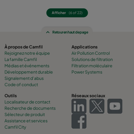
0160 592x592x640-12
ePM1 60%
F7
Afficher
(6 of 22)
0160 592x490x640-12
ePM1 60%
F7
Retour en haut de page
0160 490x592x640-10
ePM1 60%
F7
À propos de Camfil
Applications
Rejoignez notre équipe
Air Pollution Control
0160 592x287x640-12
ePM1 60%
F7
La famille Camfil
Solutions de filtration
Médias et événements
Filtration moléculaire
Développement durable
Power Systems
0160 287x592x640-6
ePM1 60%
F7
Signalement d’abus
Code of conduct
0160 592x892x640-12
ePM1 60%
F7
Outils
Réseaux sociaux
Localisateur de contact
0160 490x892x640-10
ePM1 60%
F7
Recherche de documents
Sélecteur de produit
Assistance et services
0160 287x892x640-6
ePM1 60%
F7
Camfil City