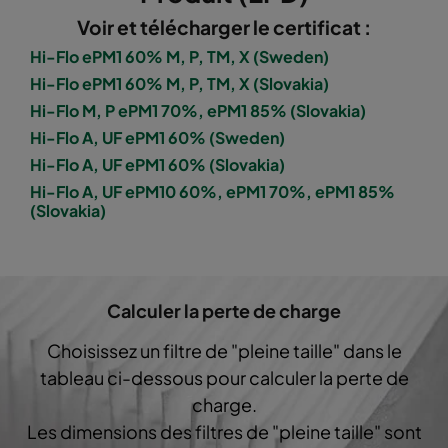
Voir et télécharger le certificat :
1060 287x892x520-5
ePM10 60%
M5
Hi-Flo ePM1 60% M, P, TM, X (Sweden)
Hi-Flo ePM1 60% M, P, TM, X (Slovakia)
1060 592x592x600-8
ePM10 60%
M5
Hi-Flo M, P ePM1 70%, ePM1 85% (Slovakia)
Hi-Flo A, UF ePM1 60% (Sweden)
1060 592x490x600-8
ePM10 60%
M5
Hi-Flo A, UF ePM1 60% (Slovakia)
Hi-Flo A, UF ePM10 60%, ePM1 70%, ePM1 85%
(Slovakia)
1060 490x592x600-6
ePM10 60%
M5
1060 592x287x600-8
ePM10 60%
M5
Calculer la perte de charge
1060 287x592x600-4
ePM10 60%
M5
Choisissez un filtre de "pleine taille" dans le
tableau ci-dessous pour calculer la perte de
1060 592x592x600-6
ePM10 60%
M5
charge.
Les dimensions des filtres de "pleine taille" sont
1060 592x490x600-6
ePM10 60%
M5