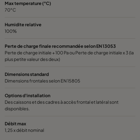
Max temperature (°C)
1060 592x592x370-6
ePM10 60%
M5
70°C
1060 592x490x370-6
ePM10 60%
M5
Humidite relative
100%
1060 490x592x370-5
ePM10 60%
M5
Perte de charge finale recommandée selon EN 13053
Perte de charge initiale + 100 Pa ou Perte de charge initiale x 3 (la
1060 592x287x370-6
ePM10 60%
M5
plus petite valeur des deux)
1060 287x592x370-3
ePM10 60%
M5
Dimensions standard
Dimensions frontales selon EN 15805
2550 592x592x640-12
ePM2,5 50%
M6
Options d'installation
Des caissons et des cadres à accès frontal et latéral sont
2550 592x490x640-12
ePM2,5 50%
M6
disponibles.
Débit max
2550 490x592x640-10
ePM2,5 50%
M6
1,25 x débit nominal