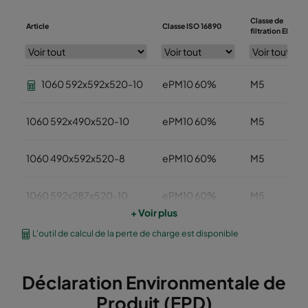
Classe de
Article
Classe ISO 16890
filtration EN779
1060 592x592x520-10
ePM10 60%
M5
1060 592x490x520-10
ePM10 60%
M5
1060 490x592x520-8
ePM10 60%
M5
1060 592x287x520-10
ePM10 60%
M5
+ Voir plus
1060 287x592x520-5
ePM10 60%
M5
L'outil de calcul de la perte de charge est disponible
1060 592x892x520-10
ePM10 60%
M5
Déclaration Environmentale de
Produit (EPD)
1060 490x892x520-8
ePM10 60%
M5