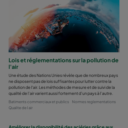
2550 592x287x520-10
ePM2,5 50%
M6
2550 287x592x520-5
ePM2,5 50%
M6
2550 592x892x520-10
ePM2,5 50%
M6
2550 490x892x520-8
ePM2,5 50%
M6
Lois et réglementations sur la pollution de
l'air
2550 287x892x520-5
ePM2,5 50%
M6
Une étude des Nations Unies révèle que de nombreux pays
ne disposent pas de lois suffisantes pour lutter contre la
2550 592x592x600-8
ePM2,5 50%
M6
pollution de l'air. Les méthodes de mesure et de suivi de la
qualité de l’air varient aussi fortement d’un pays à l’autre.
2550 592x490x600-8
ePM2,5 50%
M6
Batiments commerciaux et publics
Normes reglementations
Qualite de l air
2550 490x592x600-6
ePM2,5 50%
M6
Améliorer la disponibilité des aciéries grâce aux