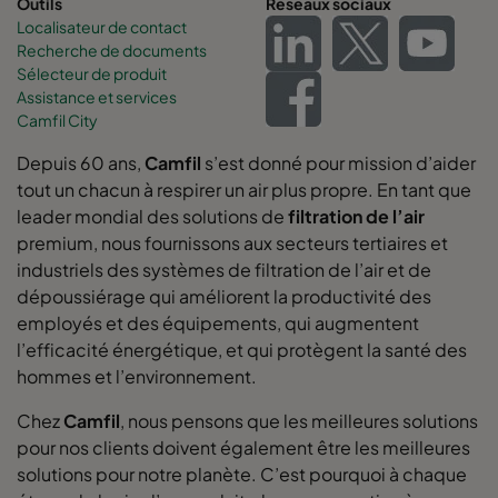
Outils
Réseaux sociaux
0160 592x592x370-12
ePM1 60%
F7
Localisateur de contact
Recherche de documents
Sélecteur de produit
0160 592x490x370-12
ePM1 60%
F7
Assistance et services
Camfil City
0160 490x592x370-10
ePM1 60%
F7
Depuis 60 ans,
Camfil
s’est donné pour mission d’aider
tout un chacun à respirer un air plus propre. En tant que
0160 592x287x370-12
ePM1 60%
F7
leader mondial des solutions de
filtration de l’air
premium, nous fournissons aux secteurs tertiaires et
0160 287x592x370-6
ePM1 60%
F7
industriels des systèmes de filtration de l’air et de
dépoussiérage qui améliorent la productivité des
0160 592x892x370-12
ePM1 60%
F7
employés et des équipements, qui augmentent
l’efficacité énergétique, et qui protègent la santé des
hommes et l’environnement.
0160 490x892x370-10
ePM1 60%
F7
Chez
Camfil
, nous pensons que les meilleures solutions
0160 287x892x370-6
ePM1 60%
F7
pour nos clients doivent également être les meilleures
solutions pour notre planète. C’est pourquoi à chaque
0160 592x592x520-10
ePM1 60%
F7