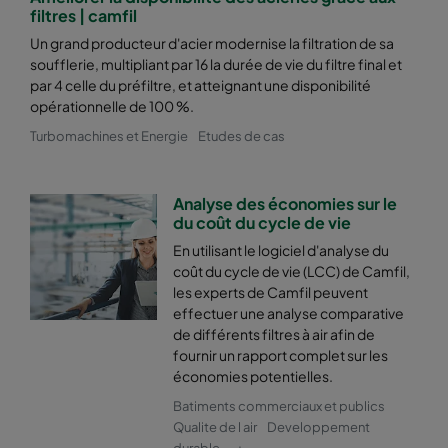
2550 592x287x600-8
ePM2,5 50%
M6
filtres | camfil
Un grand producteur d'acier modernise la filtration de sa
soufflerie, multipliant par 16 la durée de vie du filtre final et
2550 287x592x600-4
ePM2,5 50%
M6
par 4 celle du préfiltre, et atteignant une disponibilité
opérationnelle de 100 %.
2550 592x592x520-8
ePM2,5 50%
M6
Turbomachines et Energie
Etudes de cas
2550 592x490x520-8
ePM2,5 50%
M6
Analyse des économies sur le
du coût du cycle de vie
2550 490x592x520-6
ePM2,5 50%
M6
En utilisant le logiciel d'analyse du
coût du cycle de vie (LCC) de Camfil,
2550 592x287x520-8
ePM2,5 50%
M6
les experts de Camfil peuvent
effectuer une analyse comparative
de différents filtres à air afin de
2550 287x592x520-4
ePM2,5 50%
M6
fournir un rapport complet sur les
économies potentielles.
2550 592x592x370-8
ePM2,5 50%
M6
Batiments commerciaux et publics
Qualite de l air
Developpement
2550 592x490x370-8
ePM2,5 50%
M6
durable
+