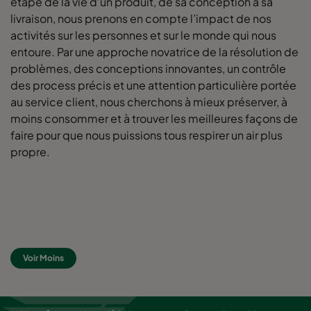
étape de la vie d’un produit, de sa conception à sa
livraison, nous prenons en compte l’impact de nos
activités sur les personnes et sur le monde qui nous
0160 592x490x520-10
ePM1 60%
F7
entoure. Par une approche novatrice de la résolution de
problèmes, des conceptions innovantes, un contrôle
0160 490x592x520-8
ePM1 60%
F7
des process précis et une attention particulière portée
au service client, nous cherchons à mieux préserver, à
0160 592x287x520-10
ePM1 60%
F7
moins consommer et à trouver les meilleures façons de
faire pour que nous puissions tous respirer un air plus
0160 287x592x520-5
ePM1 60%
F7
propre.
0160 592x892x520-10
ePM1 60%
F7
0160 490x892x520-8
ePM1 60%
F7
Voir Moins
0160 287x892x520-5
ePM1 60%
F7
0160 592x592x600-8
ePM1 60%
F7