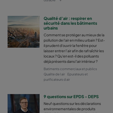
2550 490x592x370-6
ePM2,5 50%
M6
Qualité d’air : respirer en
sécurité dans les bâtiments
2550 592x287x370-8
ePM2,5 50%
M6
urbains
Comment se protéger au mieux de la
2550 287x592x370-4
ePM2,5 50%
M6
pollution de l'air en milieu urbain ? Est-
il prudent d'ouvrir la fenêtre pour
laisser entrer l’air afin de rafraîchir les
2550 592x592x600-6
ePM2,5 50%
M6
locaux ? Qu'en est-il des polluants
déjà présents dans l'air intérieur ?
2550 592x490x600-6
ePM2,5 50%
M6
Batiments commerciaux et publics
Qualite de l air
Epurateurs et
purificateurs d air
2550 490x592x600-5
ePM2,5 50%
M6
2550 592x287x600-6
ePM2,5 50%
M6
9 questions sur EPDS - DEPS
Neuf questions sur les déclarations
2550 287x592x600-3
ePM2,5 50%
M6
environnementales de produits