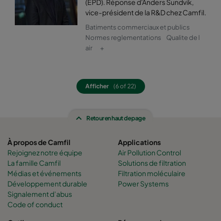
(EPD). Réponse d'Anders Sundvik,
vice-président de la R&D chez Camfil.
0160 592x592x640-12
ePM1 60%
F7
Batiments commerciaux et publics
Normes reglementations
Qualite de l
0160 592x490x640-12
ePM1 60%
F7
air
+
0160 490x592x640-10
ePM1 60%
F7
Afficher
(6 of 22)
0160 592x287x640-12
ePM1 60%
F7
Retour en haut de page
0160 287x592x640-6
ePM1 60%
F7
À propos de Camfil
Applications
0160 592x892x640-12
ePM1 60%
F7
Rejoignez notre équipe
Air Pollution Control
La famille Camfil
Solutions de filtration
Médias et événements
Filtration moléculaire
0160 490x892x640-10
ePM1 60%
F7
Développement durable
Power Systems
Signalement d’abus
0160 287x892x640-6
ePM1 60%
F7
Code of conduct