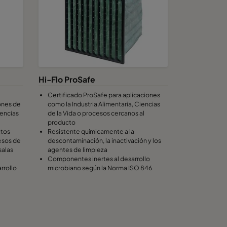
Hi-Flo ProSafe
Certificado ProSafe para aplicaciones
ones de
como la Industria Alimentaria, Ciencias
iencias
de la Vida o procesos cercanos al
producto
ctos
Resistente químicamente a la
cesos de
descontaminación, la inactivación y los
salas
agentes de limpieza
Componentes inertes al desarrollo
rrollo
microbiano según la Norma ISO 846