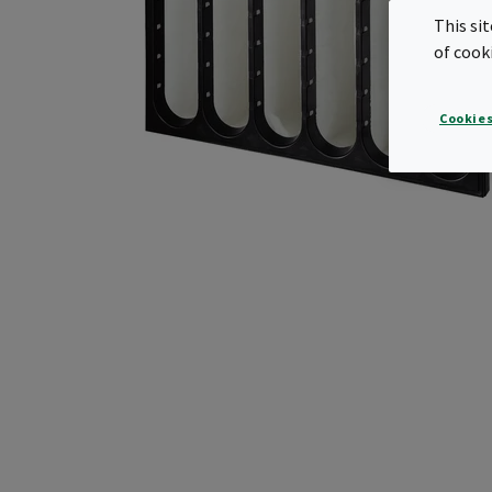
This si
of cook
Cookies