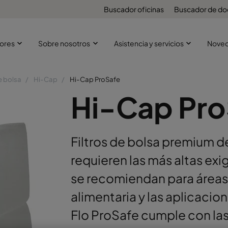
Buscador oficinas
Buscador de d
ores
Sobre nosotros
Asistencia y servicios
Nove
e bolsa
Hi-Cap
Hi-Cap ProSafe
Hi-Cap Pro
Filtros de bolsa premium d
requieren las más altas exi
se recomiendan para áreas 
alimentaria y las aplicaci
Flo ProSafe cumple con l