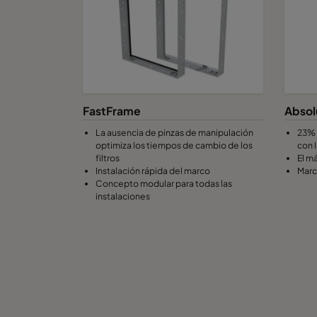
FastFrame
Absol
La ausencia de pinzas de manipulación
23% 
optimiza los tiempos de cambio de los
con 
filtros
El m
Instalación rápida del marco
Marc
Concepto modular para todas las
instalaciones