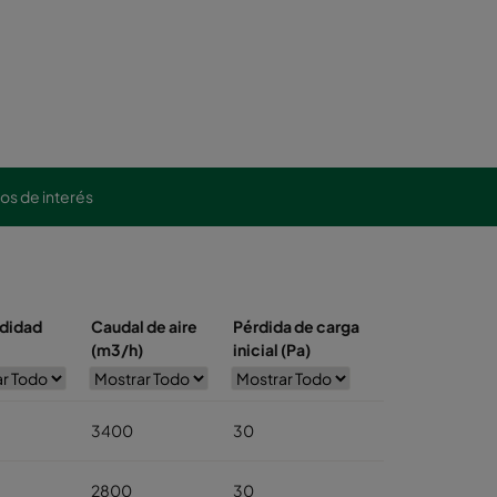
los de interés
didad
Caudal de aire
Pérdida de carga
(m3/h)
inicial (Pa)
3400
30
2800
30