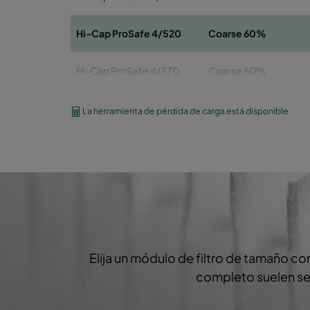
Hi-Cap ProSafe 4/520
Coarse 60%
Hi-Cap ProSafe 4/370
Coarse 60%
Hi-Cap ProSafe 4/370
Coarse 60%
La herramienta de pérdida de carga está disponible
Hi-Cap ProSafe 4/370
Coarse 60%
Elija un módulo de filtro de tamaño co
completo suelen ser