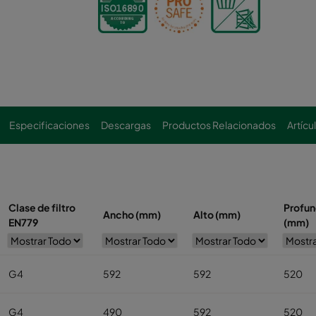
Especificaciones
Descargas
Productos Relacionados
Artícu
Clase de filtro
Profun
Ancho (mm)
Alto (mm)
EN779
(mm)
G4
592
592
520
G4
490
592
520