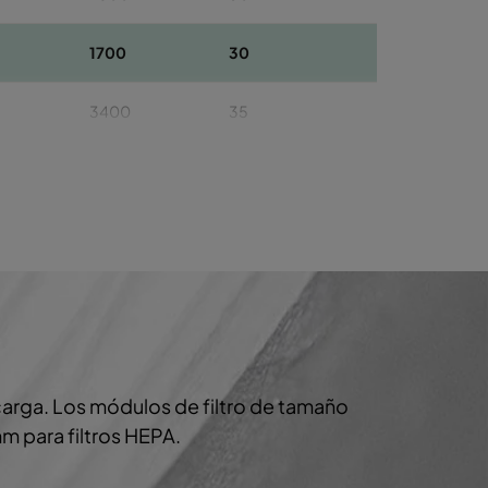
1700
30
3400
35
2800
35
1700
35
 carga. Los módulos de filtro de tamaño
m para filtros HEPA.