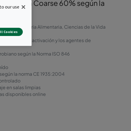
 filtración Coarse 60% según la
to our use
omo la Industria Alimentaria, Ciencias de la Vida
ll Cookies
inación, la inactivación y los agentes de
crobiano según la Norma ISO 846
hído
a según la norma CE 1935:2004
ontrolado
e en salas limpias
bas disponibles online