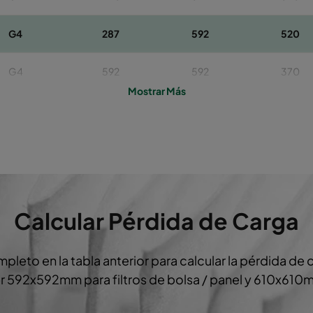
G4
287
592
520
G4
592
592
370
Mostrar Más
G4
490
592
370
G4
287
592
370
Calcular Pérdida de Carga
mpleto en la tabla anterior para calcular la pérdida de
 592x592mm para filtros de bolsa / panel y 610x610m