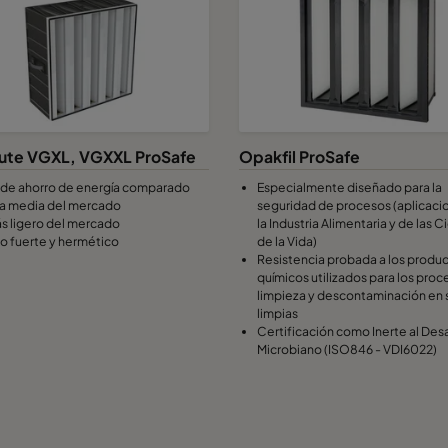
ute VGXL, VGXXL ProSafe
Opakfil ProSafe
de ahorro de energía comparado
Especialmente diseñado para la
la media del mercado
seguridad de procesos (aplicaci
ás ligero del mercado
la Industria Alimentaria y de las C
o fuerte y hermético
de la Vida)
Resistencia probada a los produ
químicos utilizados para los pro
limpieza y descontaminación en 
limpias
Certificación como Inerte al Desa
Microbiano (ISO846 - VDI6022)