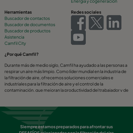
Energía y cogeneración
Herramientas
Redes sociales
Buscador de contactos
Buscador de documentos
Buscador de productos
Asistencia
Camfil City
¿Por qué Camfil?
Durante más de medio siglo, Camfil ha ayudado a las personas a
respirar un aire más limpio. Como líder mundial en la industria de
la filtración de aire, ofrecemos soluciones comerciales e
industriales para la filtración de aire y el control de la
contaminación, que mejoran la productividad del trabajador y de
los equipos, minimizan el uso de energía y benefician a la salud
humana y al medio ambiente.
Creemos firmemente que las mejores soluciones para nuestros
clientes son las mejores soluciones para nuestro planeta. Es por
eso que en cada paso del camino - desde el diseño hasta la
Siempre estamos preparados para afrontar sus
entrega y durante todo ciclo de vida del producto -
DESAFÍOS relacionados con la filtración del aire