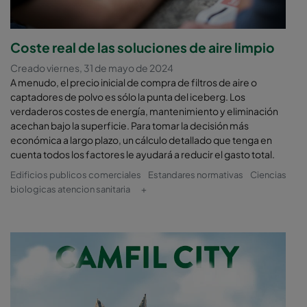
Coste real de las soluciones de aire limpio
Creado viernes, 31 de mayo de 2024
A menudo, el precio inicial de compra de filtros de aire o
captadores de polvo es sólo la punta del iceberg. Los
verdaderos costes de energía, mantenimiento y eliminación
acechan bajo la superficie. Para tomar la decisión más
económica a largo plazo, un cálculo detallado que tenga en
cuenta todos los factores le ayudará a reducir el gasto total.
Edificios publicos comerciales
Estandares normativas
Ciencias
biologicas atencion sanitaria
+