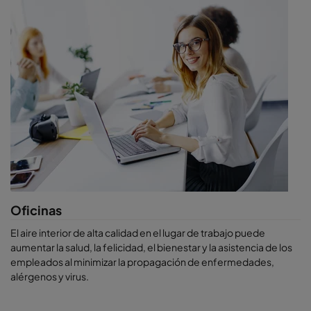
Menores costes de energía y mantenimiento
Impacto medioambiental reducido
Empleados más sanos
Distribución uniforme de la temperatura en naves con
techos altos
Eliminación de la mayoría de las impurezas del aire, como
el humo del tabaco, humos de soldadura, polvo de
construcción, amianto y partículas de cualquier tamaño,
incluso las ultrafinas
PM2,5 y PM1
Dónde usar los Purificadores de Aire de
Camfil
Almacenes
Centros de distribución
Oficinas
Terminales de carga
Depósitos de paquetes, etc.
El aire interior de alta calidad en el lugar de trabajo puede
aumentar la salud, la felicidad, el bienestar y la asistencia de los
empleados al minimizar la propagación de enfermedades,
alérgenos y virus.