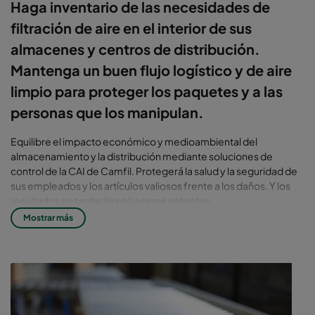
Haga inventario de las necesidades de
filtración de aire en el interior de sus
almacenes y centros de distribución.
Mantenga un buen flujo logístico y de aire
limpio para proteger los paquetes y a las
personas que los manipulan.
Equilibre el impacto económico y medioambiental del
almacenamiento y la distribución mediante soluciones de
control de la CAI de Camfil. Protegerá la salud y la seguridad de
sus empleados y los artículos valiosos frente a los daños. Y los
resultados no tardarán en hacerse patentes.
Mostrar más
El impacto de la contaminación
en almacenes y centros de
distribución
Los almacenes albergan más que simples productos. El polvo, la
suciedad y las partículas nocivas son la norma, más que la