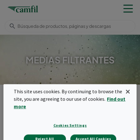
MEDIAS FILTRANTES
This site uses cookies. By continuing to browse the
Productos
Filtros para ventilación general
Medias filtrantes
site, you are agreeing to our use of cookies.
Find out
Menu
more
Medias filtrantes
Cookies Settings
Los paneles y rollos de media filtrante se
Reject All
Accept All Cookies