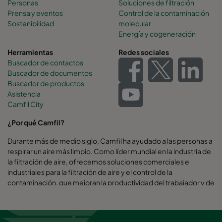
Personas
Soluciones de filtración
Prensa y eventos
Control de la contaminación
Sostenibilidad
molecular
Energía y cogeneración
Herramientas
Redes sociales
Buscador de contactos
Buscador de documentos
Buscador de productos
Asistencia
Camfil City
¿Por qué Camfil?
Durante más de medio siglo, Camfil ha ayudado a las personas a
respirar un aire más limpio. Como líder mundial en la industria de
la filtración de aire, ofrecemos soluciones comerciales e
industriales para la filtración de aire y el control de la
contaminación, que mejoran la productividad del trabajador y de
los equipos, minimizan el uso de energía y benefician a la salud
humana y al medio ambiente.
Creemos firmemente que las mejores soluciones para nuestros