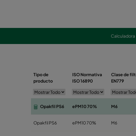
Calculadora
Tipo de
ISO Normativa
Clase de fil
producto
ISO 16890
EN779
Opakfil PS6
ePM10 70%
M6
Opakfil PS6
ePM10 70%
M6