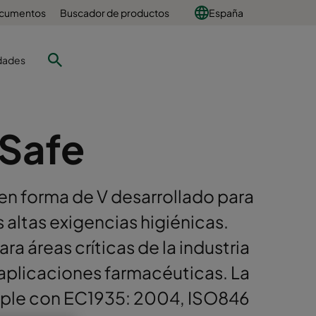
ocumentos
Buscador de productos
España
dades
oSafe
 en forma de V desarrollado para
 altas exigencias higiénicas.
ra áreas críticas de la industria
 aplicaciones farmacéuticas. La
ple con EC1935: 2004, ISO846