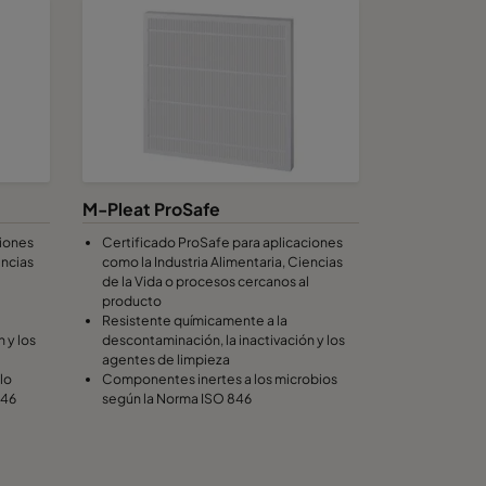
M-Pleat ProSafe
ciones
Certificado ProSafe para aplicaciones
encias
como la Industria Alimentaria, Ciencias
de la Vida o procesos cercanos al
producto
Resistente químicamente a la
 y los
descontaminación, la inactivación y los
agentes de limpieza
lo
Componentes inertes a los microbios
846
según la Norma ISO 846