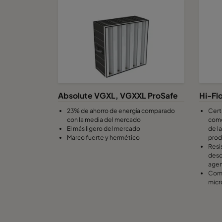
Absolute VGXL, VGXXL ProSafe
Hi-Fl
23% de ahorro de energía comparado
Cert
con la media del mercado
como
El más ligero del mercado
de l
Marco fuerte y hermético
prod
Resi
desc
agen
Comp
micr