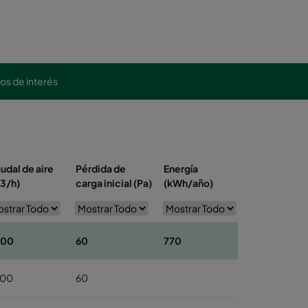
los de interés
Clasificaci
udal de aire
Pérdida de
Energía
Energética
3/h)
carga inicial (Pa)
(kWh/año)
(Eurovent)
400
60
770
B
800
60
B