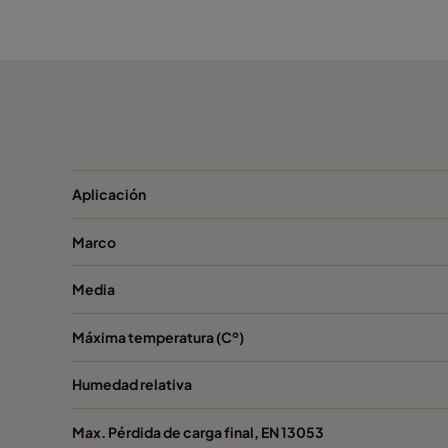
Opakfil PS9
ePM1 80%
F9
Aplicación
Marco
Media
Máxima temperatura (Cº)
Humedad relativa
Max. Pérdida de carga final, EN 13053