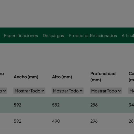
Especificaciones
Descargas
Productos Relacionados
Artícu
tro
Profundidad
Ca
Ancho (mm)
Alto (mm)
(mm)
(m
592
592
296
3
592
490
296
2