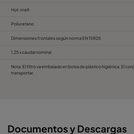
Hot-melt
Poliuretano
Dimensiones frontales según norma EN 15805
1,25 x caudal nominal
Nota: El filtro va embalado en bolsa de plástico higiénica. El con
transportar.
Documentos y Descargas