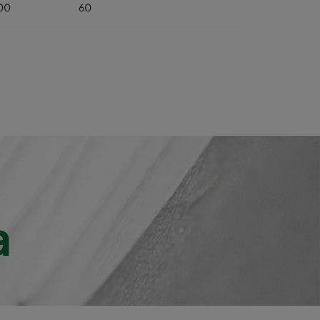
00
60
B
400
65
838
A+
800
65
A+
00
65
A+
400
75
1020
A
800
75
A
a
00
75
A
400
90
1212
A
800
90
A