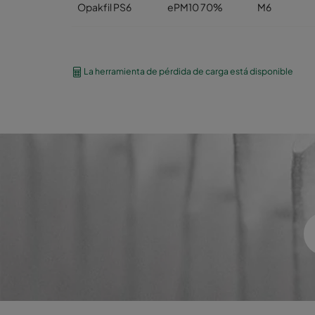
Opakfil PS6
ePM10 70%
M6
Opakfil PS7
ePM1 60%
F7
La herramienta de pérdida de carga está disponible
Opakfil PS7
ePM1 60%
F7
Opakfil PS7
ePM1 60%
F7
Opakfil PS8
ePM1 70%
F8
Opakfil PS8
ePM1 70%
F8
Opakfil PS8
ePM1 70%
F8
Opakfil PS9
ePM1 80%
F9
Opakfil PS9
ePM1 80%
F9