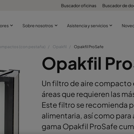
Buscador oficinas
Buscador de d
ores
Sobre nosotros
Asistencia y servicios
Nove
compactos (con pestaña)
Opakfil
Opakfil ProSafe
Opakfil Pr
Un filtro de aire compacto
áreas que requieren las más
Este filtro se recomienda pa
alimentaria, así como para
gama Opakfil ProSafe cum