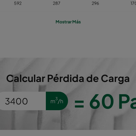
592
287
296
17
592
592
296
3
Mostrar Más
592
490
296
2
592
287
296
17
592
592
296
3
Calcular Pérdida de Carga
592
490
296
2
=
60
P
3
m
/h
592
287
296
17
592
592
296
3
592
490
296
2