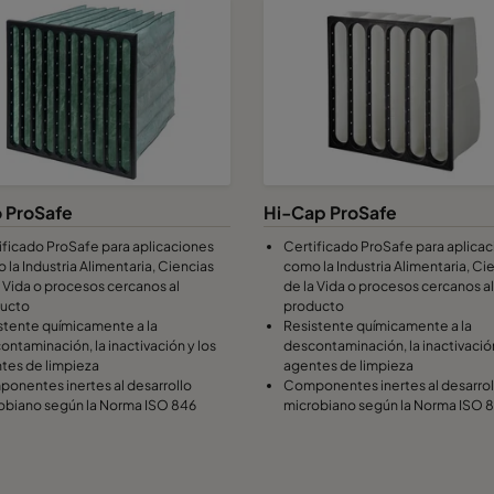
o ProSafe
Hi-Cap ProSafe
ificado ProSafe para aplicaciones
Certificado ProSafe para aplica
 la Industria Alimentaria, Ciencias
como la Industria Alimentaria, Ci
a Vida o procesos cercanos al
de la Vida o procesos cercanos al
ucto
producto
stente químicamente a la
Resistente químicamente a la
ontaminación, la inactivación y los
descontaminación, la inactivación
tes de limpieza
agentes de limpieza
onentes inertes al desarrollo
Componentes inertes al desarrol
obiano según la Norma ISO 846
microbiano según la Norma ISO 