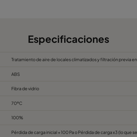
592
287
296
17
Especificaciones
Tratamiento de aire de locales climatizados y filtración previa en
ABS
Fibra de vidrio
70ºC
100%
Pérdida de carga inicial + 100 Pa o Pérdida de carga x3 (lo que 