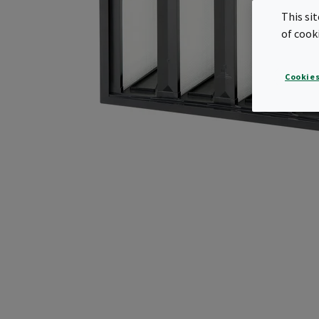
This si
of cook
Cookies