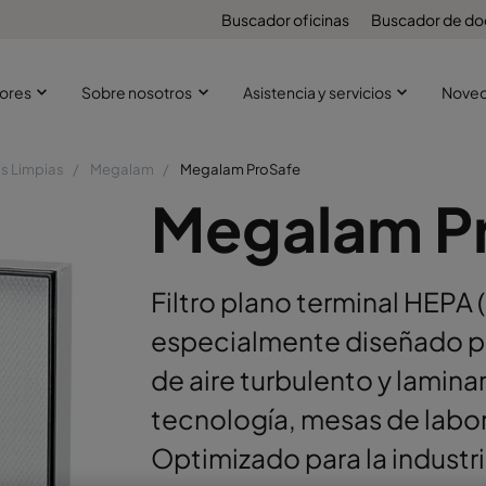
Buscador oficinas
Buscador de d
ores
Sobre nosotros
Asistencia y servicios
Nove
as Limpias
Megalam
Megalam ProSafe
Megalam P
Filtro plano terminal HEPA 
especialmente diseñado pa
de aire turbulento y laminar
tecnología, mesas de labor
Optimizado para la industria