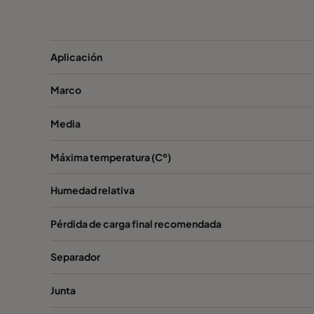
Megalam MX14-2G10-1PU
H14
Aplicación
Megalam MX14-2G10-1PU
H14
Marco
Megalam MG14-2G10-1PU
H14
Media
Megalam MG14-2G10-1PU
H14
Máxima temperatura (Cº)
Megalam MG14-2G10-1PU
H14
Humedad relativa
Pérdida de carga final recomendada
Megalam MG14-2G10-1PU
H14
Separador
Megalam MG14-2G10-1PU
H14
Junta
megalam MG14-2G10-1PU
H14