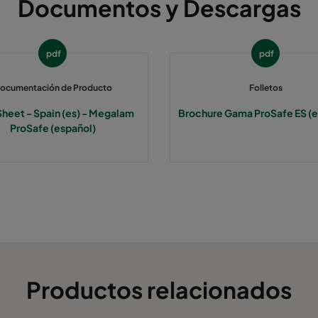
Documentos y Descargas
1220
610
66
1
915
915
66
1
pdf
pdf
ocumentación de Producto
Folletos
305
305
90
1
Sheet - Spain (es) - Megalam
Brochure Gama ProSafe ES (e
305
610
90
ProSafe (español)
610
610
90
6
762
610
90
7
915
610
90
9
1220
610
90
1
Productos relacionados