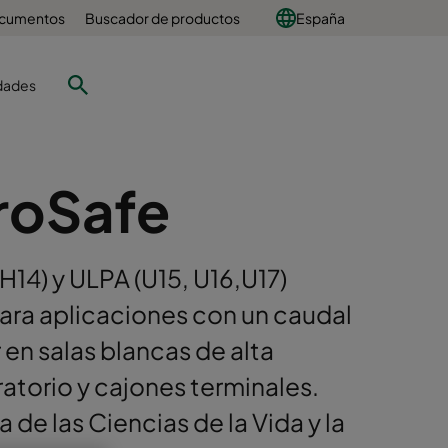
ocumentos
Buscador de productos
España
dades
roSafe
(H14) y ULPA (U15, U16,U17)
ra aplicaciones con un caudal
 en salas blancas de alta
atorio y cajones terminales.
 de las Ciencias de la Vida y la