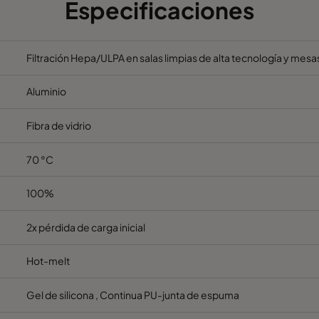
Especificaciones
915
610
90
9
Filtración Hepa/ULPA en salas limpias de alta tecnología y mesas
1220
610
90
1
Aluminio
305
305
110
1
Fibra de vidrio
457
457
110
70 °C
305
610
110
100%
2x pérdida de carga inicial
610
610
110
6
Hot-melt
762
610
110
7
Gel de silicona , Continua PU-junta de espuma
915
610
110
9