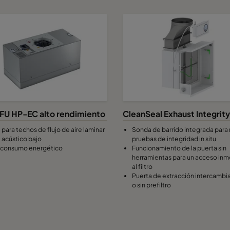
305
305
110
1
305
610
110
457
457
110
610
610
110
6
762
610
110
7
U HP-EC alto rendimiento
CleanSeal Exhaust Integrity
 para techos de flujo de aire laminar
Sonda de barrido integrada para r
l acústico bajo
pruebas de integridad in situ
915
610
110
9
 consumo energético
Funcionamiento de la puerta sin
herramientas para un acceso in
al filtro
1220
610
110
1
Puerta de extracción intercambi
o sin prefiltro
305
305
71
1
457
457
71