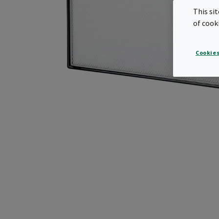
This si
of cook
Cookies