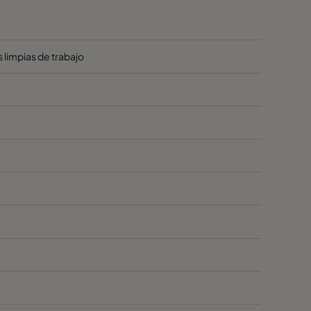
04
95
 limpias de trabajo
206
95
51
80
340
75
300
75
05
65
53
65
04
65