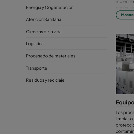
molecular
Energía y Cogeneración
partícula
Mostra
El c
Atención Sanitaria
imp
Ciencias de la vida
filt
Logística
La
conta
Procesado de materiales
la fabri
no desea
Transporte
afectar a
Residuos y reciclaje
que se
cr
equipos y
La CMS es
Equipo
blancas. 
los dispo
Los proc
enorme. 
limpias o
cientos d
protecció
mínimo d
contamin