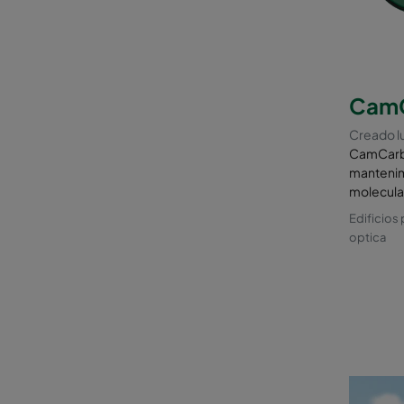
CamC
Creado lu
CamCarb 
mantenim
molecula
Edificios
optica