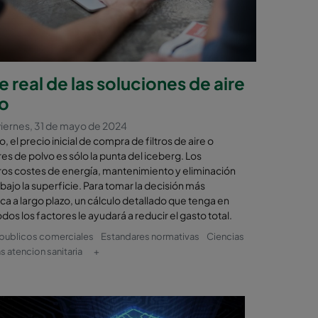
 real de las soluciones de aire
io
iernes, 31 de mayo de 2024
 el precio inicial de compra de filtros de aire o
s de polvo es sólo la punta del iceberg. Los
os costes de energía, mantenimiento y eliminación
ajo la superficie. Para tomar la decisión más
a a largo plazo, un cálculo detallado que tenga en
dos los factores le ayudará a reducir el gasto total.
 publicos comerciales
Estandares normativas
Ciencias
s atencion sanitaria
+