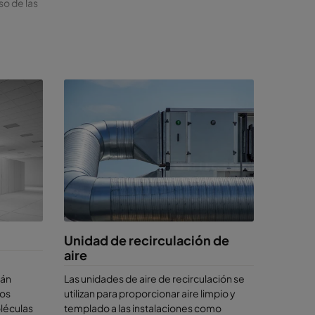
so de las
ciales en
 químicas
es pueden
con lo
de los
salas
Unidad de recirculación de
amaños de
aire
ón
dose a
tán
Las unidades de aire de recirculación se
er efecto
tos
utilizan para proporcionar aire limpio y
uencias
léculas
templado a las instalaciones como