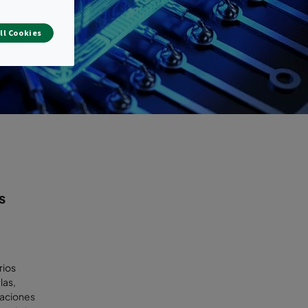
ll Cookies
s
rios
las,
raciones