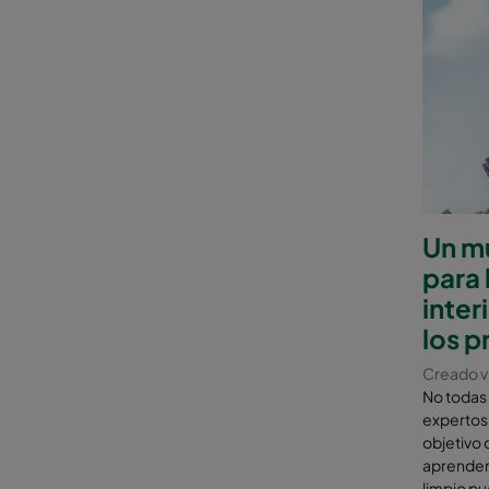
Un mu
para 
inter
los p
Creado vi
No todas
expertos e
objetivo 
aprender
limpio p