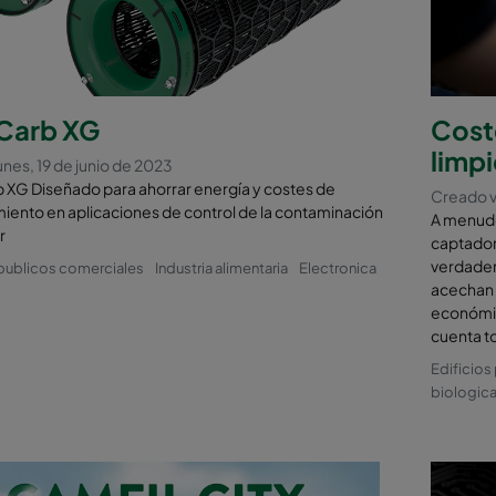
arb XG
Coste
limp
nes, 19 de junio de 2023
XG Diseñado para ahorrar energía y costes de
Creado v
iento en aplicaciones de control de la contaminación
A menudo,
r
captadore
verdader
 publicos comerciales
Industria alimentaria
Electronica
acechan b
económic
cuenta to
Edificios
biologica