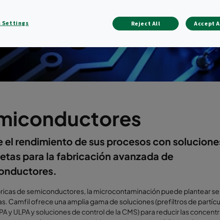
 Settings
Reject All
Accept A
miconductores
 el rendimiento de sus procesos con solucione
tas para la fabricación avanzada de
onductores.
bricas de semiconductores, la microcontaminación puede plantear se
. Camfil ofrece una amplia gama de soluciones (prefiltros de partícu
EPA y ULPA y soluciones de control de la CMS) para reducir las concent