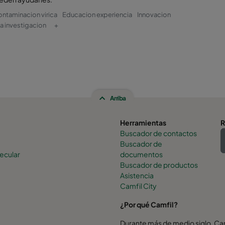
ontaminacion virica
Educacion experiencia
Innovacion
a investigacion
+
Arriba
Herramientas
R
Buscador de contactos
Buscador de
ecular
documentos
Buscador de productos
Asistencia
Camfil City
¿Por qué Camfil?
Durante más de medio siglo, Camf