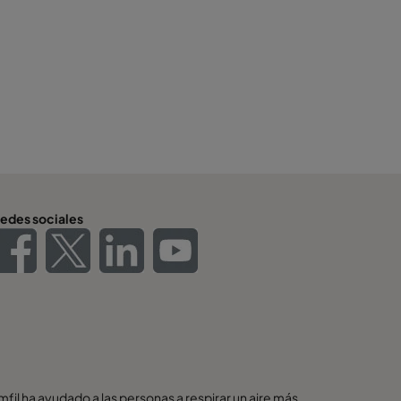
edes sociales
il ha ayudado a las personas a respirar un aire más