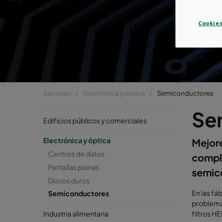
Cookies
Sectores
Electrónica y óptica
Semiconductores
Se
Edificios públicos y comerciales
Electrónica y óptica
Mejore
Centros de datos
comple
Pantallas planas
semic
Discos duros
En las fá
Semiconductores
problemas
Industria alimentaria
filtros H