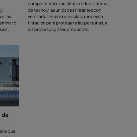
y
complemento o sustituto de los sistemas
 y
de techo y las unidades filtrantes con
ellas.
ventilador. El aire recirculado necesita
 laminar o
filtración para proteger a las personas, a
 y
sala.
los procesos y a los productos.
 y
en
ores,
a,
ulas u
 de
aire que