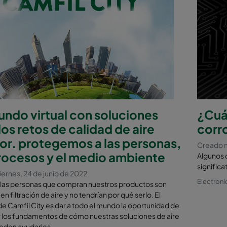
ndo virtual con soluciones
¿Cuál
los retos de calidad de aire
corr
ior. protegemos a las personas,
Creado m
rocesos y el medio ambiente
Algunos d
significa
ernes, 24 de junio de 2022
Electroni
 las personas que compran nuestros productos son
n filtración de aire y no tendrían por qué serlo. El
de Camfil City es dar a todo el mundo la oportunidad de
 los fundamentos de cómo nuestras soluciones de aire
ueden ayudarles.