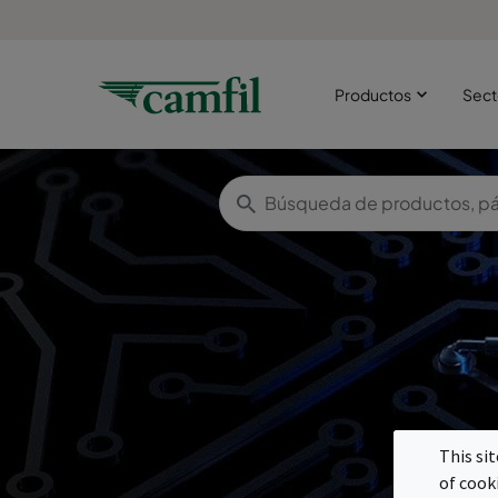
Productos
Sect
S
This si
of cook