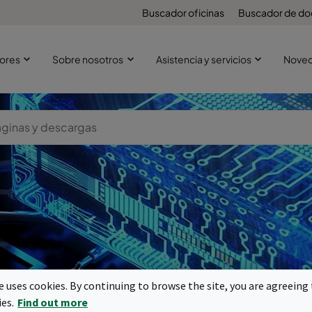
Buscador oficinas
Buscador de d
ores
Sobre nosotros
Asistencia y servicios
Nove
emiconductor
te uses cookies. By continuing to browse the site, you are agreeing 
ies.
Find out more