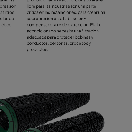
ficies
ores son
libre para las industrias son una parte
, con el
 filtros
crítica en las instalaciones, para crear una
veles de
sobrepresión en la habitación y
gético
compensar el aire de extracción. El aire
ión
acondicionado necesita una filtración
adecuada para proteger bobinas y
conductos, personas, procesos y
productos.
tados
.
En los
aciones
 proteger
los costes
software
 costes de
 aire.
de