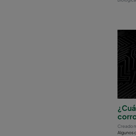
biologicas
¿Cuál
corr
Creado m
Algunos d