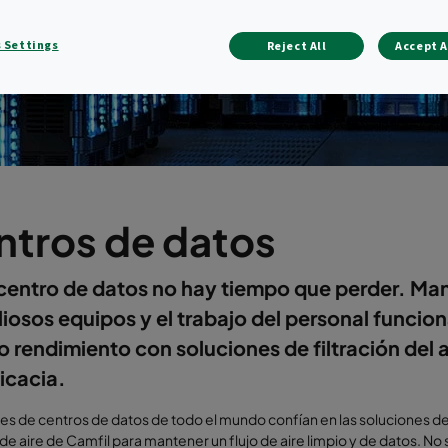
 Settings
Reject All
Accept A
ntros de datos
 centro de datos no hay tiempo que perder. Ma
liosos equipos y el trabajo del personal funci
o rendimiento con soluciones de filtración del a
ficacia.
tes de centros de datos de todo el mundo confían en las soluciones d
n de aire de Camfil para mantener un flujo de aire limpio y de datos. No 