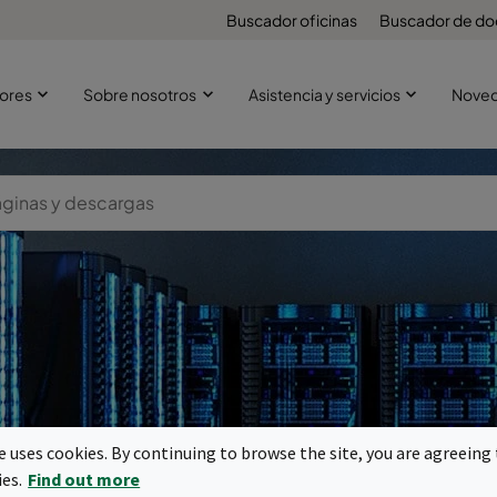
Buscador oficinas
Buscador de d
ores
Sobre nosotros
Asistencia y servicios
Nove
entros de dat
te uses cookies. By continuing to browse the site, you are agreeing 
ies.
Find out more