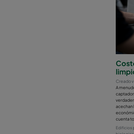
Coste
limpi
Creado v
A menudo,
captadore
verdader
acechan b
económica
cuenta to
Edificios