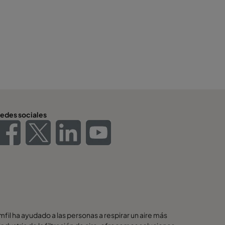
edes sociales
il ha ayudado a las personas a respirar un aire más