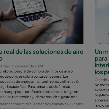
 real de las soluciones de aire
Un m
o
para 
inter
iernes, 31 de mayo de 2024
los 
 el precio inicial de compra de filtros de aire o
s de polvo es sólo la punta del iceberg. Los
Creado v
os costes de energía, mantenimiento y eliminación
No todas
ajo la superficie. Para tomar la decisión más
expertos 
 a largo plazo, un cálculo detallado que tenga en
objetivo 
dos los factores le ayudará a reducir el gasto total.
aprender
 publicos comerciales
Estandares normativas
Ciencias
limpio p