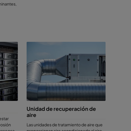
minantes,
r es
iabilidad.
os
idad.
ficio o
 tiempo
a de
Unidad de recuperación de
aire
estar
fre
rosión
Las unidades de tratamiento de aire que
 gaseosa
proporcionan aire acondicionado al aire