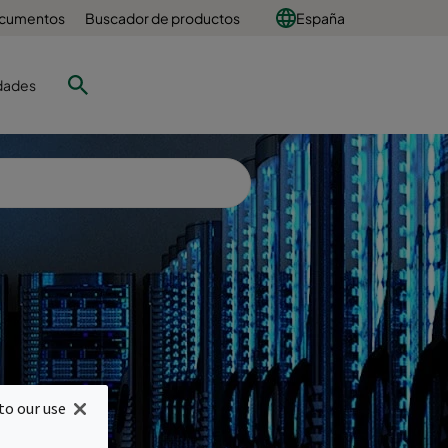
ocumentos
Buscador de productos
España
dades
os
to our use