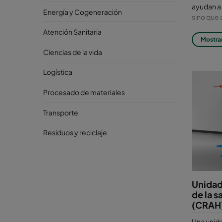
ayudan a 
Energía y Cogeneración
sino que
Atención Sanitaria
Por 
Mostra
Ciencias de la vida
vita
Logística
Ahora más
La
calidad
Procesado de materiales
centros d
funciona
Transporte
Los conta
Residuos y reciclaje
Pueden pr
de siste
de
inacti
datos.
Unidad
Entre
de la 
(CRAH
Cor
pre
Una unida