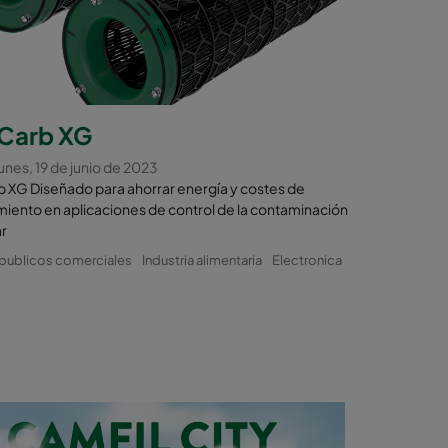
ores de
Carb XG
l medio
unes, 19 de junio de 2023
ormativas
XG Diseñado para ahorrar energía y costes de
iento en aplicaciones de control de la contaminación
ue ofrece
r
.
 publicos comerciales
Industria alimentaria
Electronica