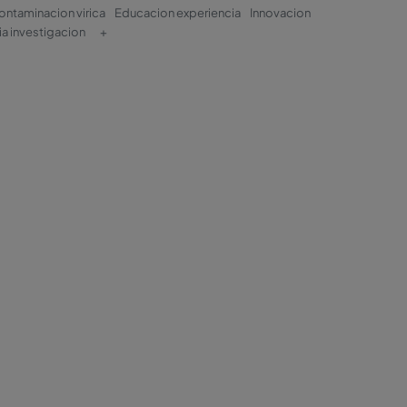
ontaminacion virica
Educacion experiencia
Innovacion
a investigacion
+