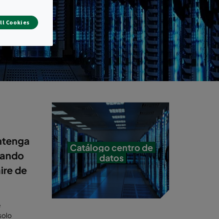
ll Cookies
ntenga
Catálogo centro de
onando
datos
ire de
e
solo