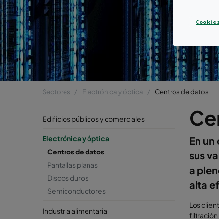
Cookies
Sectores
Electrónica y óptica
Centros de datos
Ce
Edificios públicos y comerciales
Electrónica y óptica
En un
Centros de datos
sus va
Pantallas planas
a plen
Discos duros
alta e
Semiconductores
Los clien
Industria alimentaria
filtració