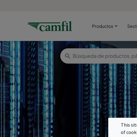
Productos
Sect
C
This si
of cook