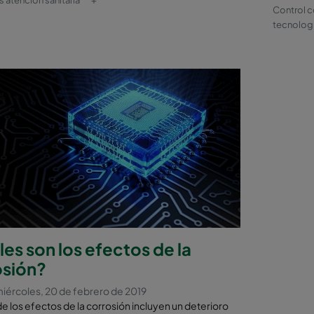
 atencion sanitaria
+
Control c
tecnologi
es son los efectos de la
osión?
iércoles, 20 de febrero de 2019
e los efectos de la corrosión incluyen un deterioro