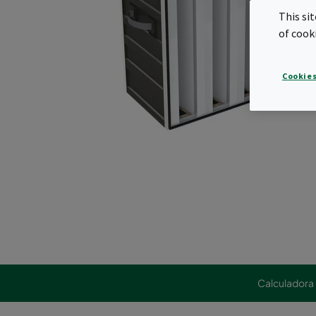
This si
of cook
Cookies
Calculadora