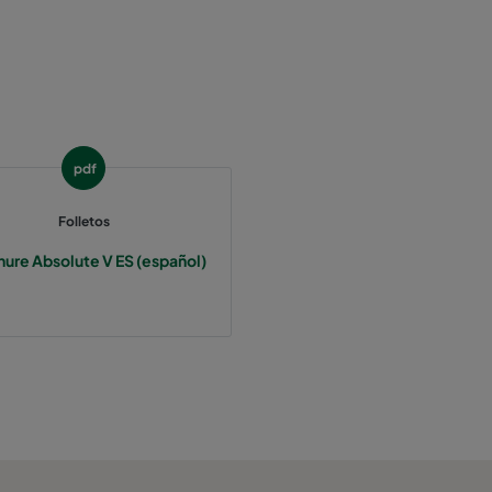
pdf
Folletos
ure Absolute V ES (español)