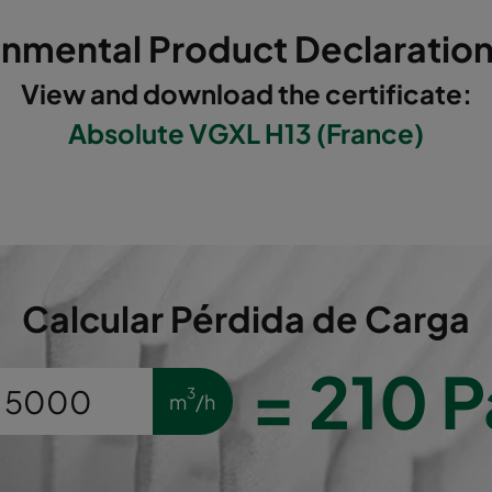
onmental Product Declaration
595
289
292
View and download the certificate:
595
595
292
Absolute VGXL H13 (France)
610
305
292
610
610
292
595
289
292
Calcular Pérdida de Carga
595
595
292
=
210
P
3
m
/h
610
305
292
610
610
292