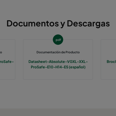
Documentos y Descargas
pdf
to
Documentación de Producto
roSafe-
Datasheet-Absolute-VGXL-XXL-
Broch
ProSafe-E10-H14-ES (español)