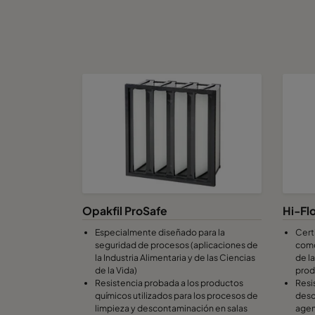
Opakfil ProSafe
Hi-Fl
Especialmente diseñado para la
Cert
seguridad de procesos (aplicaciones de
como
la Industria Alimentaria y de las Ciencias
de l
de la Vida)
prod
Resistencia probada a los productos
Resi
químicos utilizados para los procesos de
desc
limpieza y descontaminación en salas
agen