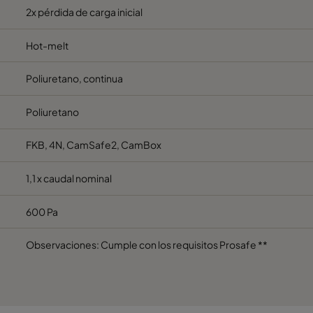
610
305
292
2x pérdida de carga inicial
610
610
292
Hot-melt
Poliuretano, continua
610
305
292
Poliuretano
610
610
292
FKB, 4N, CamSafe2, CamBox
1,1 x caudal nominal
600 Pa
Observaciones: Cumple con los requisitos Prosafe **