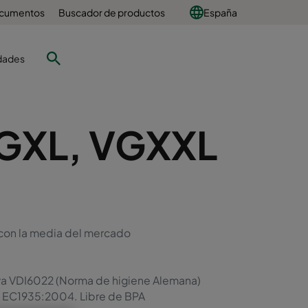
ocumentos
Buscador de productos
España
dades
VGXL, VGXXL
con la media del mercado
va VDI6022 (Norma de higiene Alemana)
 - EC1935:2004. Libre de BPA