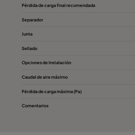
VGXL14-610x305x292-P-PS
H14
Pérdida de carga final recomendada
VGXL14-610x610x292-P-PS
H14
Separador
Junta
VGXXL14-610x305x292-P-PS
H14
Sellado
VGXXL14-610x610x292-P-PS
H14
Opciones de Instalación
Caudal de aire máximo
Pérdida de carga máxima (Pa)
Comentarios