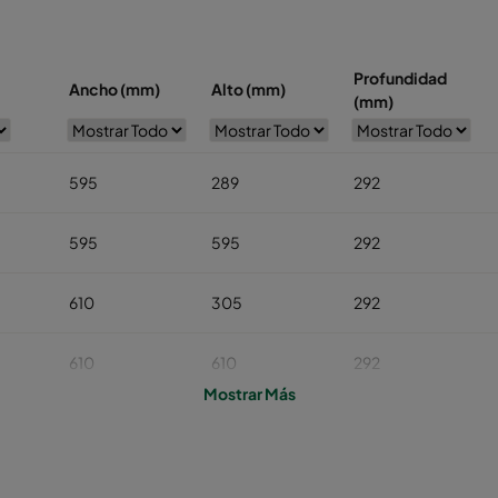
Profundidad
Ancho (mm)
Alto (mm)
(mm)
595
289
292
595
595
292
610
305
292
610
610
292
Mostrar Más
610
305
292
610
610
292