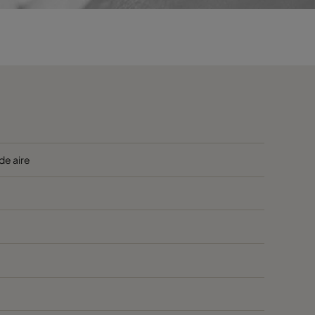
1500
220
3400
220
1800
240
4000
240
de aire
2300
400
5000
400
1500
270
3400
270