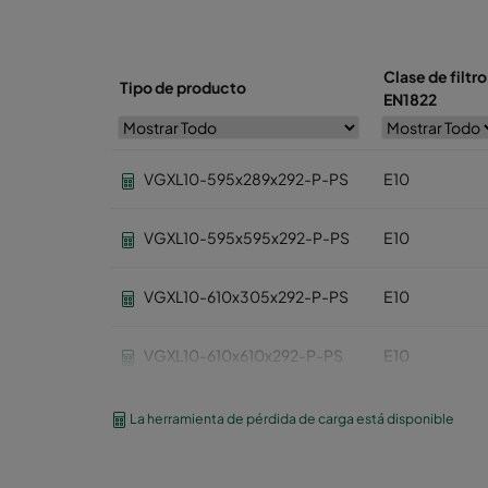
Clase de filtro
Tipo de producto
EN1822
VGXL10-595x289x292-P-PS
E10
VGXL10-595x595x292-P-PS
E10
VGXL10-610x305x292-P-PS
E10
VGXL10-610x610x292-P-PS
E10
VGXXL10-610x305x292-P-PS
E10
La herramienta de pérdida de carga está disponible
VGXXL10-610x610x292-P-PS
E10