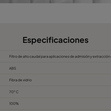
595
289
292
595
595
292
610
305
292
Especificaciones
610
610
292
Filtro de alto caudal para aplicaciones de admisión y extracción 
610
305
292
ABS
610
610
292
Fibra de vidrio
595
289
292
70° C
595
595
292
100%