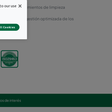
alatos
to our use
antes y procedimientos de limpieza
n Bag-out
able para una gestión optimizada de los
ll Cookies
los de interés