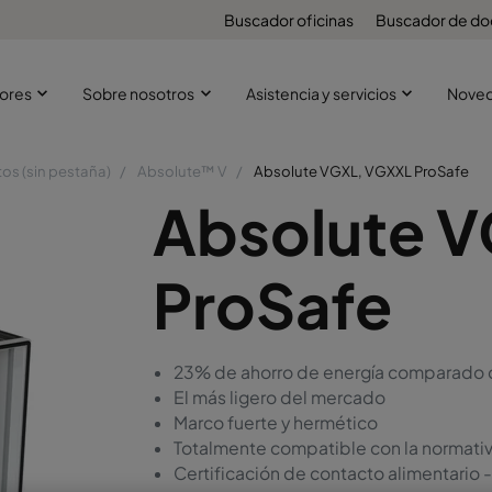
Buscador oficinas
Buscador de d
ores
Sobre nosotros
Asistencia y servicios
Nove
os (sin pestaña)
Absolute™ V
Absolute VGXL, VGXXL ProSafe
Absolute 
ProSafe
23% de ahorro de energía comparado 
El más ligero del mercado
Marco fuerte y hermético
Totalmente compatible con la normati
Certificación de contacto alimentario