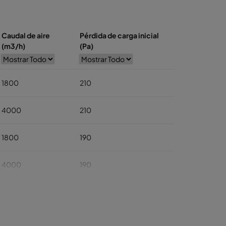
Caudal de aire
Pérdida de carga inicial
(m3/h)
(Pa)
1800
210
4000
210
1800
190
4000
190
2300
210
5000
210