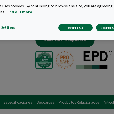
Libre de Bisfenol A, formaldehidos y ft
te uses cookies. By continuing to browse the site, you are agreeing 
Resistencia probada contra desinfect
ies.
Find out more
Optimizado para cambio seguro Bag-i
Compacto, liviano y totalmente inciner
residuos
 Settings
Reject All
Accept A
Solicitar Presupuesto
Especificaciones
Descargas
Productos Relacionados
Artícu