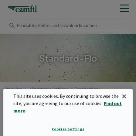
Standard-Flo
Produkte
Allgemeine Luftfilter
Taschenfilter
Standard-Flo
This site uses cookies. By continuing to browse the
site, you are agreeing to our use of cookies.
Find out
Menü
more
Standard-Flo
Cookies Settings
Der Standard-Flo Taschenfilter von Camfil