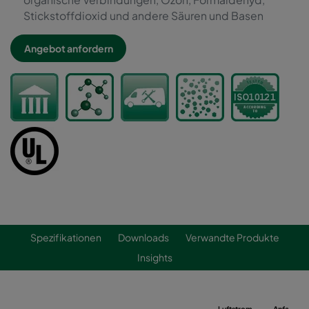
Stickstoffdioxid und andere Säuren und Basen
Angebot anfordern
Spezifikationen
Downloads
Verwandte Produkte
Insights
Luftstrom
Anfangsdr