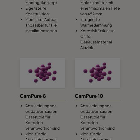
Montagekonzept
Molekularfilter mit
Eigensteife
einer maximalen Tiefe
Konstruktion
von 452 mm
Modularer Aufbau
Integrierte
anpassbar für alle
Wärmedämmung
Installationsarten
Korrosivitätsklasse
C4 für
Gehäusematerial
Aluzink
CamPure 8
CamPure 10
Abscheidung von
Abscheidung von
oxidativen sauren
oxidativen sauren
Gasen, die für
Gasen, die für
Korrosion
Korrosion
verantwortlich sind
verantwortlich sind
Ideal für die
Ideal für die
Abscheidung von
Abscheidung von