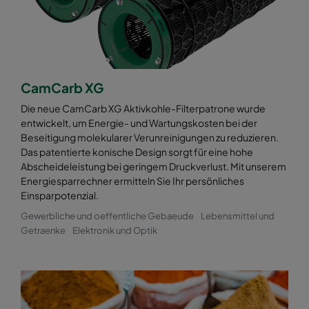
CamCarb XG
Die neue CamCarb XG Aktivkohle-Filterpatrone wurde
entwickelt, um Energie- und Wartungskosten bei der
Beseitigung molekularer Verunreinigungen zu reduzieren.
Das patentierte konische Design sorgt für eine hohe
Abscheideleistung bei geringem Druckverlust. Mit unserem
Energiesparrechner ermitteln Sie Ihr persönliches
Einsparpotenzial.
Gewerbliche und oeffentliche Gebaeude
Lebensmittel und
Getraenke
Elektronik und Optik