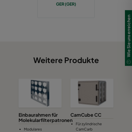
GER (GER)
Wie Sie uns erreichen
Weitere Produkte
Einbaurahmen für
CamCube CC
Molekularfilterpatronen
Für zylindrische
Modulares
CamCarb