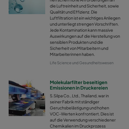
die Luftreinheit und Sicherheit, sowie
Qualität und Effizienz. Die
Luftfiltration ist ein wichtiges Anliegen
und unterliegt strengen Vorschriften.
Jede Kontamination kann massive
Auswirkungen auf die Herstellung von
sensiblen Produkten und die
Sicherheit von Mitarbeitern und
Mitarbeiterinnen haben.
Life Science und Gesundheitswesen
Molekularfilter beseitigen
Emissionen in Druckereien
S.Silpa Co., Ltd., Thailand, war in
seiner Fabrik mit ständiger
Geruchsbelästigung und hohen
VOC-Werten konfrontiert. Dies ist
auf die Verwendung verschiedener
Chemikalien im Druckprozess