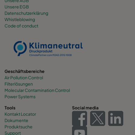
Unsere AGB
Unsere EGB
Datenschutzerklärung
Whistleblowing
Code of conduct
Geschäftsbereiche
Air Pollution Control
Filterlösungen
Molecular Contamination Control
Power Systems
Tools
Social media
Kontakt Locator
Dokumente
Produktsuche
Support