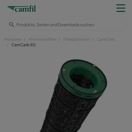
Produkte
Aktivkohlefilter
Filterpatronen
CamCarb
CamCarb XG