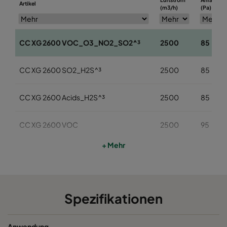
Artikel
(m3/h)
(Pa)
CC XG 2600 VOC_O3_NO2_SO2^³
2500
85
CC XG 2600 SO2_H2S^³
2500
85
CC XG 2600 Acids_H2S^³
2500
85
CC XG 2600 VOC
2500
95
+ Mehr
CC XG 2600 H2S_Mercaptans
2500
95
CC XG 2600 Acids
2500
95
Spezifikationen
CC XG 2600 VOC_O3_Acid_H2S^³
2500
95
Anwendung