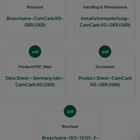
Brochure
Handling & Maintenance
CCXG3500 ALDEHYDES^³
3400
120
Broschuere-CamCarb XG-
Installationsanleitung-
GER (GER)
CamCarb XG-GER (GER)
CCXG3500 FORMALDEHYDE^³
3400
120
CCXG3500 Acids_SO2_H2S
3400
120
pdf
pdf
CCXG3500 ETHYLENE^³
3400
120
Product PDF, Web
Document
Data Sheet - Germany (de) -
Product Sheet-CamCarb
CCXG3500 VOC_O3_H2S_SO2^³
3400
125
CamCarb XG (GER)
XG-GER (GER)
CCXG3500 O3^³
3400
125
pdf
CCXG3500 Terpenes^³
3400
125
Brochure
CCXG3500 Decontaminate^³
3400
125
Broschuere-ISO-10121-3-