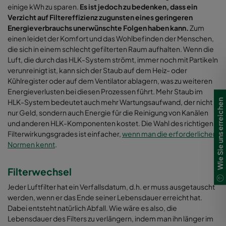
einige kWh zu sparen.
Es ist jedoch zu bedenken, dass ein
Verzicht auf Filtereffizienz zugunsten eines geringeren
Energieverbrauchs unerwünschte Folgen haben kann.
Zum
einen leidet der Komfort und das Wohlbefinden der Menschen,
die sich in einem schlecht gefilterten Raum aufhalten. Wenn die
Luft, die durch das HLK-System strömt, immer noch mit Partikeln
verunreinigt ist, kann sich der Staub auf dem Heiz- oder
Kühlregister oder auf dem Ventilator ablagern, was zu weiteren
Energieverlusten bei diesen Prozessen führt. Mehr Staub im
Wie Sie uns erreichen
HLK-System bedeutet auch mehr Wartungsaufwand, der nicht
nur Geld, sondern auch Energie für die Reinigung von Kanälen
und anderen HLK-Komponenten kostet. Die Wahl des richtigen
Filterwirkungsgrades ist einfacher,
wenn man die erforderlichen
Normen kennt
.
Filterwechsel
Jeder Luftfilter hat ein Verfallsdatum, d.h. er muss ausgetauscht
werden, wenn er das Ende seiner Lebensdauer erreicht hat.
Dabei entsteht natürlich Abfall. Wie wäre es also, die
Lebensdauer des Filters zu verlängern, indem man ihn länger im