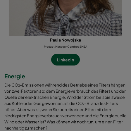
Paula Nowojska
Product Manager Comfort EMEA
LinkedIn
Energie
Die CO₂-Emissionen während des Betriebs eines Filters hängen
von zwei Faktoren ab: dem Energieverbrauch des Filters und der
Quelle der elektrischen Energie. Wird der Strom beispielsweise
aus Kohle oder Gas gewonnen, ist die CO₂-Bilanz des Filters
höher. Aber was ist, wenn Sie bereits einen Filter mit dem
niedrigsten Energieverbrauch verwenden und die Energiequelle
Wind oder Wasser ist? Was können wir noch tun, um einen Filter
nachhaltig zu machen?