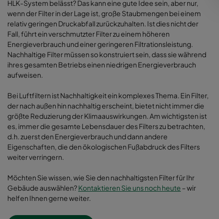
HLK-System belässt? Das kann eine gute Idee sein, aber nur,
wenn der Filter in der Lage ist, große Staubmengen bei einem
relativ geringen Druckabfall zurückzuhalten. Ist dies nicht der
Fall, führt ein verschmutzter Filter zu einem höheren
Energieverbrauch und einer geringeren Filtrationsleistung.
Nachhaltige Filter müssen so konstruiert sein, dass sie während
ihres gesamten Betriebs einen niedrigen Energieverbrauch
aufweisen.
Bei Luftfiltern ist Nachhaltigkeit ein komplexes Thema. Ein Filter,
der nach außen hin nachhaltig erscheint, bietet nicht immer die
größte Reduzierung der Klimaauswirkungen. Am wichtigsten ist
es, immer die gesamte Lebensdauer des Filters zu betrachten,
d.h. zuerst den Energieverbrauch und dann andere
Eigenschaften, die den ökologischen Fußabdruck des Filters
weiter verringern.
Möchten Sie wissen, wie Sie den nachhaltigsten Filter für Ihr
Gebäude auswählen?
Kontaktieren Sie uns noch heute
– wir
helfen Ihnen gerne weiter.