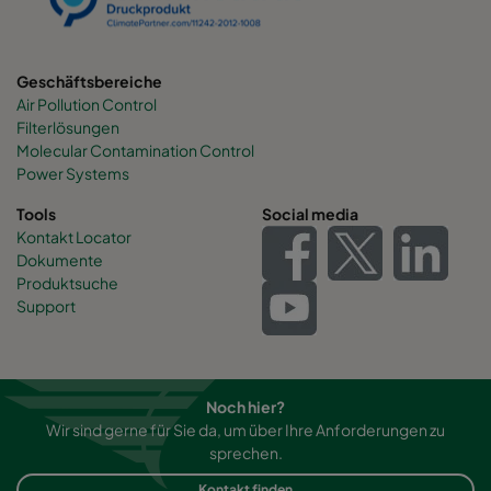
Geschäftsbereiche
Air Pollution Control
Filterlösungen
Molecular Contamination Control
Power Systems
Tools
Social media
Kontakt Locator
Dokumente
Produktsuche
Support
Noch hier?
Wir sind gerne für Sie da, um über Ihre Anforderungen zu
sprechen.
Kontakt finden