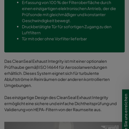
Erfassung von 100 % der Filteroberfläche durch
einen einzigartigen elektronischen Antrieb, der die
Prüfsonde mit gleichmäßiger und konstanter
Geschwindigkeit bewegt.
Druckbetätigte Tür für sofortigen Zugang zu den
Luftfiltern
Tür mit oder ohne Vorfilter lieferbar
Das CleanSeal Exhaust Integrity ist mit einer optionalen
Prüfhaube gemäß ISO 14644 für Aerosolanwendungen
erhältlich. Dieses System eignet sich für turbulente
Abluftströme in Reinräumen oder anderen kontrollierten
Umgebungen.
Wie Sie uns erreichen
Das einzigartige Design des CleanSeal Exhaust Integrity
ermöglicht eine sichere und einfache Dichtheitsprüfung und
Validierung von HEPA-Filtern von der Raumseite aus.