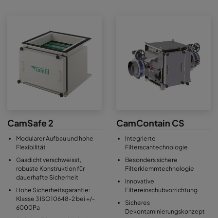
CamSafe 2
CamContain CS
Modularer Aufbau und hohe
Integrierte
Flexibilität
Filterscantechnologie
Gasdicht verschweisst,
Besonders sichere
robuste Konstruktion für
Filterklemmtechnologie
dauerhafte Sicherheit
Innovative
Hohe Sicherheitsgarantie:
Filtereinschubvorrichtung
Klasse 3 ISO10648-2 bei +/-
Sicheres
6000Pa
Dekontaminierungskonzept