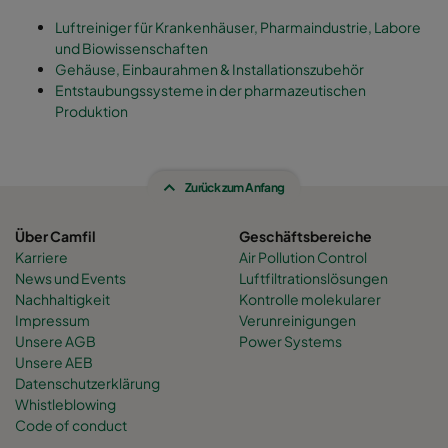
Luftreiniger für Krankenhäuser, Pharmaindustrie, Labore
und Biowissenschaften
Gehäuse, Einbaurahmen & Installationszubehör
Entstaubungssysteme in der pharmazeutischen
Produktion
Zurück zum Anfang
Über Camfil
Geschäftsbereiche
Karriere
Air Pollution Control
News und Events
Luftfiltrationslösungen
Nachhaltigkeit
Kontrolle molekularer
Impressum
Verunreinigungen
Unsere AGB
Power Systems
Unsere AEB
Datenschutzerklärung
Whistleblowing
Code of conduct