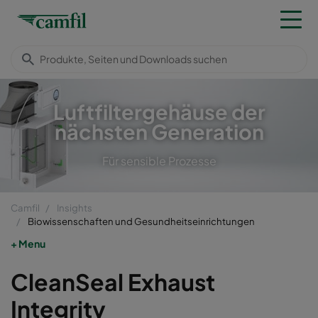
Luftfiltergehäuse der
nächsten Generation
Für sensible Prozesse
Camfil
Insights
Biowissenschaften und Gesundheitseinrichtungen
Menu
CleanSeal Exhaust
Integrity