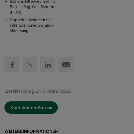
Sicherer Filterwechsel mit
Bag-in-Bag-Out-System
(BIBO)
Doppelte Sicherheit für
Filterpositionierung und -
klemmung
Share on Facebook
Share on Twitter
Share on LinkedIn
Email link
Erstellt Montag, 24. Oktober 2022
Kontaktieren Sie uns
WEITERE INFORMATIONEN