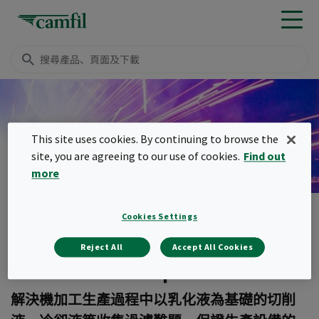
HANDTE EM 專家
This site uses cookies. By continuing to browse the
site, you are agreeing to our use of cookies.
Find out
more
Handte EM Expert
Cookies Settings
Menu
Reject All
Accept All Cookies
Handte EM Expert
解決機加工生產過程中以乳化液為基礎的切削