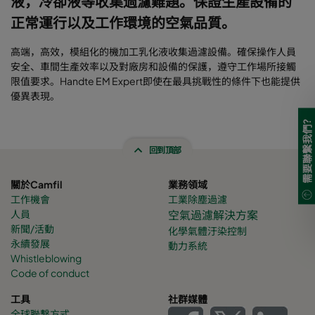
液，冷卻液等收集過濾難題。保證生產設備的
正常運行以及工作環境的空氣品質。
高端，高效，模組化的機加工乳化液收集過濾設備。確保操作人員
安全、車間生產效率以及對廠房和設備的保護，遵守工作場所接觸
限值要求。Handte EM Expert即使在最具挑戰性的條件下也能提供
優異表現。
需要聯繫我們?
回到頂部
關於Camfil
業務領域
工作機會
工業除塵過濾
人員
空氣過濾解決方案
新聞/活動
化學氣體
汙染控制
永續發展
動力系統
Whistleblowing
Code of conduct
工具
社群媒體
全球聯繫方式