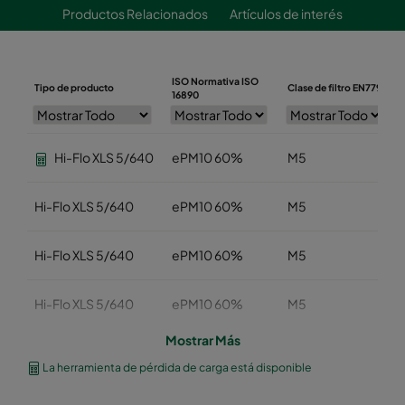
Productos Relacionados
Artículos de interés
ISO Normativa ISO
Tipo de producto
Clase de filtro EN779
16890
Hi-Flo XLS 5/640
ePM10 60%
M5
Hi-Flo XLS 5/640
ePM10 60%
M5
Hi-Flo XLS 5/640
ePM10 60%
M5
Hi-Flo XLS 5/640
ePM10 60%
M5
Mostrar Más
Hi-Flo XLS 5/640
ePM10 60%
M5
La herramienta de pérdida de carga está disponible
Hi-Flo XLS 5/520
ePM10 60%
M5