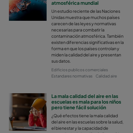
atmosférica mundial
Un estudio reciente de las Naciones
Unidas muestra que muchos países
carecen de las leyes y normativas
necesarias para combatir la
contaminación atmosférica. También
existen diferencias significativas en la
forma en que los países controlan y
miden la calidad del aire y presentan
sus datos.
Edificios publicos comerciales
Estandares normativas
Calidad aire
La mala calidad del aire en las
escuelas es mala para los niños
pero tiene fácil solución
¿Qué efectos tiene la mala calidad
del aire en las escuelas sobre la salud,
el bienestar y la capacidad de