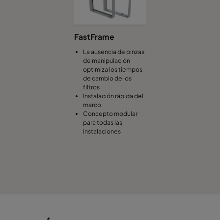
Hi-Flo XLS 7/520
ePM1 60%
F7
FastFrame
Hi-Flo XLS 7/370
ePM1 60%
F7
La ausencia de pinzas
de manipulación
optimiza los tiempos
Hi-Flo XLS 7/370
ePM1 60%
F7
de cambio de los
filtros
Instalación rápida del
Hi-Flo XLS 7/370
ePM1 60%
F7
marco
Concepto modular
para todas las
Hi-Flo XLS 7/370
ePM1 60%
F7
instalaciones
Hi-Flo XLS 7/370
ePM1 60%
F7
Hi-Flo XLS 9/640
ePM1 85%
F9
Hi-Flo XLS 9/640
ePM1 85%
F9