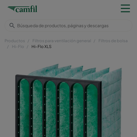
Productos
Filtros para ventilación general
Filtros de bolsa
Hi-Flo
Hi-Flo XLS