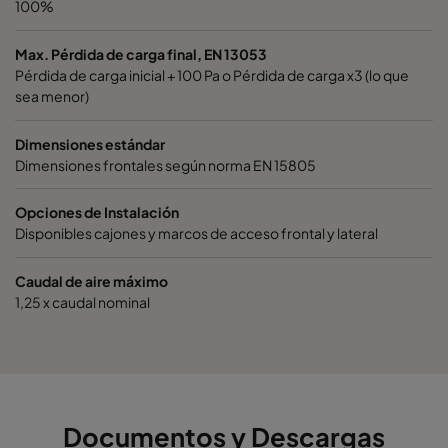
100%
Hi-Flo XLS 6/520
ePM2,5 50%
M6
Max. Pérdida de carga final, EN 13053
Hi-Flo XLS 6/520
ePM2,5 50%
M6
Pérdida de carga inicial + 100 Pa o Pérdida de carga x3 (lo que
sea menor)
Hi-Flo XLS 6/520
ePM2,5 50%
M6
Dimensiones estándar
Dimensiones frontales según norma EN 15805
Hi-Flo XLS 6/370
ePM2,5 50%
M6
Opciones de Instalación
Disponibles cajones y marcos de acceso frontal y lateral
Hi-Flo XLS 6/370
ePM2,5 50%
M6
Caudal de aire máximo
Hi-Flo XLS 6/370
ePM2,5 50%
M6
1,25 x caudal nominal
Hi-Flo XLS 6/370
ePM2,5 50%
M6
Hi-Flo XLS 6/370
ePM2,5 50%
M6
Documentos y Descargas