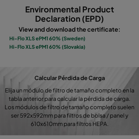
Environmental Product
Hi-Flo XLS 5/520
ePM10 60%
M5
Declaration (EPD)
View and download the certificate:
Hi-Flo XLS 5/520
ePM10 60%
M5
Hi-Flo XLS ePM1 60% (Sweden)
Hi-Flo XLS ePM1 60% (Slovakia)
Hi-Flo XLS 5/520
ePM10 60%
M5
Hi-Flo XLS 5/520
ePM10 60%
M5
Calcular Pérdida de Carga
Hi-Flo XLS 5/370
ePM10 60%
M5
Elija un módulo de filtro de tamaño completo en la
tabla anterior para calcular la pérdida de carga.
Hi-Flo XLS 5/370
ePM10 60%
M5
Los módulos de filtro de tamaño completo suelen
ser 592x592mm para filtros de bolsa / panel y
Hi-Flo XLS 5/370
ePM10 60%
M5
610x610mm para filtros HEPA.
Hi-Flo XLS 5/370
ePM10 60%
M5