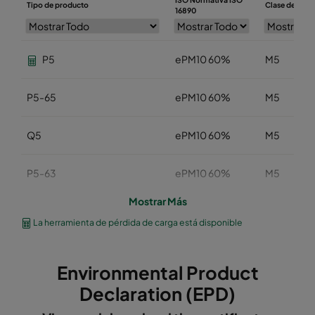
Tipo de producto
Clase de filtr
16890
P5
ePM10 60%
M5
P5-65
ePM10 60%
M5
Q5
ePM10 60%
M5
P5-63
ePM10 60%
M5
Mostrar Más
R5
ePM10 60%
M5
La herramienta de pérdida de carga está disponible
R5-33
ePM10 60%
M5
Environmental Product
PL5
ePM10 60%
M5
Declaration (EPD)