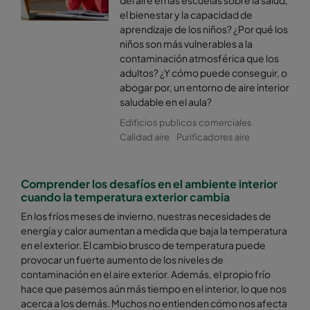
el bienestar y la capacidad de
aprendizaje de los niños? ¿Por qué los
Hi-Flo UF UH6/370
ePM2,5 50%
M6
niños son más vulnerables a la
contaminación atmosférica que los
Hi-Flo UF UH6-33/370
ePM2,5 50%
M6
adultos? ¿Y cómo puede conseguir, o
abogar por, un entorno de aire interior
saludable en el aula?
Hi-Flo A A6
ePM2,5 50%
M6
Edificios publicos comerciales
Calidad aire
Purificadores aire
Hi-Flo A A6-65
ePM2,5 50%
M6
Comprender los desafíos en el ambiente interior
Hi-Flo A B6
ePM2,5 50%
M6
cuando la temperatura exterior cambia
En los fríos meses de invierno, nuestras necesidades de
Hi-Flo A A6-63
ePM2,5 50%
M6
energía y calor aumentan a medida que baja la temperatura
en el exterior. El cambio brusco de temperatura puede
Hi-Flo A C6
ePM2,5 50%
M6
provocar un fuerte aumento de los niveles de
contaminación en el aire exterior. Además, el propio frío
hace que pasemos aún más tiempo en el interior, lo que nos
Hi-Flo A C6-33
ePM2,5 50%
M6
acerca a los demás. Muchos no entienden cómo nos afecta