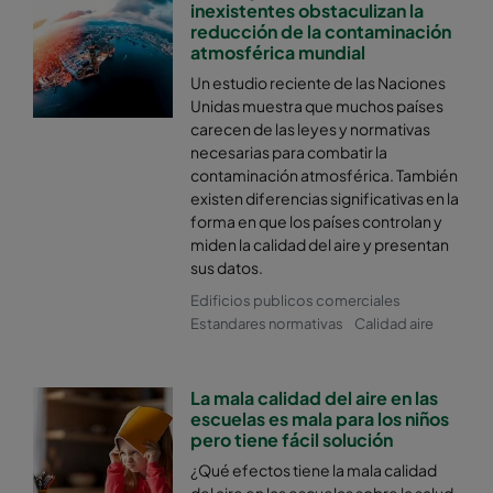
inexistentes obstaculizan la
Hi-Flo UF UF6-65/520
ePM2,5 50%
M6
reducción de la contaminación
atmosférica mundial
Hi-Flo UF UG6/520
ePM2,5 50%
M6
Un estudio reciente de las Naciones
Unidas muestra que muchos países
carecen de las leyes y normativas
Hi-Flo UF UF6-63/520
ePM2,5 50%
M6
necesarias para combatir la
contaminación atmosférica. También
Hi-Flo UF UH6/520
ePM2,5 50%
M6
existen diferencias significativas en la
forma en que los países controlan y
miden la calidad del aire y presentan
Hi-Flo UF UH6-33/520
ePM2,5 50%
M6
sus datos.
Edificios publicos comerciales
Hi-Flo UF UF6/370
ePM2,5 50%
M6
Estandares normativas
Calidad aire
Hi-Flo UF UF6-65/370
ePM2,5 50%
M6
La mala calidad del aire en las
escuelas es mala para los niños
Hi-Flo UF UG6/370
ePM2,5 50%
M6
pero tiene fácil solución
¿Qué efectos tiene la mala calidad
Hi-Flo UFUF6-63/370
ePM2,5 50%
M6
del aire en las escuelas sobre la salud,