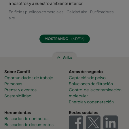
a nosotros y a nuestro ambiente interior.
Hi-Flo M M7 ES
ePM1 60%
F7
Edificios publicos comerciales
Calidad aire
Purificadores
aire
Hi-Flo M M7-65 ES
ePM1 60%
F7
MOSTRANDO
(6 DE 16)
Hi-Flo M N7 ES
ePM1 60%
F7
Hi-Flo M M7-63 ES
ePM1 60%
F7
Arriba
Sobre Camfil
Areas de negocio
Hi-Flo M O7 ES
ePM1 60%
F7
Oportunidades de trabajo
Captación de polvo
Personas
Soluciones de filtración
Hi-Flo M O7-33 ES
ePM1 60%
F7
Prensa y eventos
Control de la contaminación
Sostenibilidad
molecular
Energía y cogeneración
Hi-Flo M ML7 ES
ePM1 60%
F7
Herramientas
Redes sociales
Hi-Flo M NL7 ES
ePM1 60%
F7
Buscador de contactos
Buscador de documentos