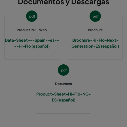
Documentos y Descargas
Hi-Flo A C5-33/370
ePM10 60%
M5
pdf
pdf
Hi-Flo M M6
ePM2,5 50%
M6
Product PDF, Web
Brochure
Hi-Flo M M6-65
ePM2,5 50%
M6
Data-Sheet---Spain--es--
Brochure-Hi-Flo-Next-
--Hi-Flo (español)
Generation-ES (español)
Hi-Flo M N6
ePM2,5 50%
M6
Hi-Flo M M6-63
ePM2,5 50%
M6
pdf
Hi-Flo M O6
ePM2,5 50%
M6
Document
Product-Sheet-Hi-Flo-NG-
Hi-Flo M ML6
ePM2,5 50%
M6
ES (español)
Hi-Flo M NL6
ePM2,5 50%
M6