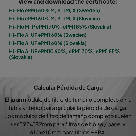
View and download the certificate:
QL5
ePM10 60%
M5
Hi-Flo ePM1 60% M, P, TM, X (Sweden)
Hi-Flo ePM1 60% M, P, TM, X (Slovakia)
RL5
ePM10 60%
M5
Hi-Flo M, P ePM1 70%, ePM1 85% (Slovakia)
Hi-Flo A, UF ePM1 60% (Sweden)
Hi-Flo UF UF5
ePM10 60%
M5
Hi-Flo A, UF ePM1 60% (Slovakia)
Hi-Flo A, UF ePM10 60%, ePM1 70%, ePM1 85%
Hi-Flo UF UF5-65
ePM10 60%
M5
(Slovakia)
Hi-Flo UF UG5
ePM10 60%
M5
Hi-Flo UF UF5-63
ePM10 60%
M5
Calcular Pérdida de Carga
Elija un módulo de filtro de tamaño completo en la
Hi-Flo UF UH5
ePM10 60%
M5
tabla anterior para calcular la pérdida de carga.
Los módulos de filtro de tamaño completo suelen
Hi-Flo UF UH5-33
ePM10 60%
M5
ser 592x592mm para filtros de bolsa / panel y
610x610mm para filtros HEPA.
Hi-Flo A A5
ePM10 60%
M5