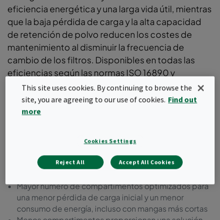
eficiencia energética y una larga vida útil, mientras
que la baja pérdida de carga y la alta capacidad
de retención de polvo reducen los costes de
mantenimiento al disminuir la frecuencia de
cambio de los filtros. Disponibles en todas las
eficiencias según las normas ISO 16890 y
respaldados por una Declaración Ambiental de
This site uses cookies. By continuing to browse the
Producto (EPD).
site, you are agreeing to our use of cookies.
Find out
more
Gama de filtros de mangas premium con un robusto
bastidor metálico
Dimensiones y configuraciones de mangas flexibles
Cookies Settings
para adaptarse a diversas aplicaciones
Diseño innovador de los compartimentos para una
Reject All
Accept All Cookies
distribución óptima del aire y un rendimiento óptimo
Mayor número de compartimentos optimizados para
una menor pérdida de carga inicial y un menor
consumo de energía, incluso con mangas más cortas
Menos compartimentos proporcionan una solución