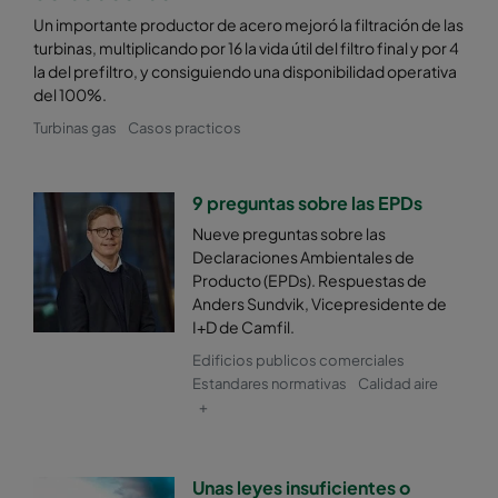
Un importante productor de acero mejoró la filtración de las
Hi-Flo P RL6
ePM2,5 50%
M6
turbinas, multiplicando por 16 la vida útil del filtro final y por 4
la del prefiltro, y consiguiendo una disponibilidad operativa
Hi-Flo UF UF6
ePM2,5 50%
M6
del 100%.
Turbinas gas
Casos practicos
Hi-Flo UF UF6-65
ePM2,5 50%
M6
9 preguntas sobre las EPDs
Hi-Flo UF UG6
ePM2,5 50%
M6
Nueve preguntas sobre las
Declaraciones Ambientales de
Hi-Flo UF UF6-63
ePM2,5 50%
M6
Producto (EPDs). Respuestas de
Anders Sundvik, Vicepresidente de
I+D de Camfil.
Hi-Flo UF UH6
ePM2,5 50%
M6
Edificios publicos comerciales
Estandares normativas
Calidad aire
Hi-Flo UF UH6-33
ePM2,5 50%
M6
+
Hi-Flo UF UF6/520
ePM2,5 50%
M6
Unas leyes insuficientes o