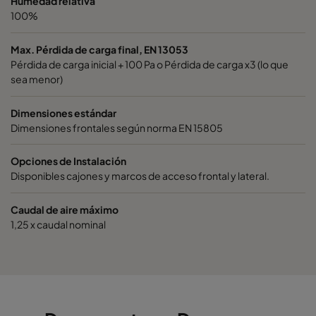
Humedad relativa
100%
Hi-Flo A A5-63/520
ePM10 60%
M5
Max. Pérdida de carga final, EN 13053
Hi-Flo A C5/520
ePM10 60%
M5
Pérdida de carga inicial + 100 Pa o Pérdida de carga x3 (lo que
sea menor)
Hi-Flo A C5-33/520
ePM10 60%
M5
Dimensiones estándar
Dimensiones frontales según norma EN 15805
Hi-Flo A A5/370
ePM10 60%
M5
Opciones de Instalación
Disponibles cajones y marcos de acceso frontal y lateral.
Hi-Flo A A5-65/370
ePM10 60%
M5
Caudal de aire máximo
Hi-Flo A B5/370
ePM10 60%
M5
1,25 x caudal nominal
Hi-Flo A A5-36/370
ePM10 60%
M5
Hi-Flo A C5/370
ePM10 60%
M5