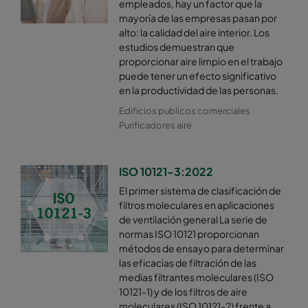
empleados, hay un factor que la
mayoría de las empresas pasan por
alto: la calidad del aire interior. Los
estudios demuestran que
proporcionar aire limpio en el trabajo
puede tener un efecto significativo
en la productividad de las personas.
Edificios publicos comerciales
Purificadores aire
ISO 10121-3:2022
El primer sistema de clasificación de
filtros moleculares en aplicaciones
de ventilación general La serie de
normas ISO 10121 proporcionan
métodos de ensayo para determinar
las eficacias de filtración de las
medias filtrantes moleculares (ISO
10121-1) y de los filtros de aire
moleculares (ISO 10121-2) frente a