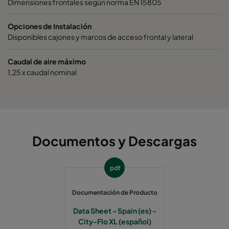
Dimensiones frontales según norma EN 15805
City-Flo XL 0185/520
ePM1 85%
Opciones de Instalación
City-Flo XL 0185/520
ePM1 85%
Disponibles cajones y marcos de acceso frontal y lateral
City-Flo XL 0185/520
ePM1 85%
Caudal de aire máximo
1,25 x caudal nominal
City-Flo XL 0185/520
ePM1 85%
City-Flo XL 0185/520
ePM1 85%
Documentos y Descargas
City-Flo XL 0185/520
ePM1 85%
City-Flo XL 0185/520
ePM1 85%
pdf
Documentación de Producto
Data Sheet - Spain (es) -
City-Flo XL (español)