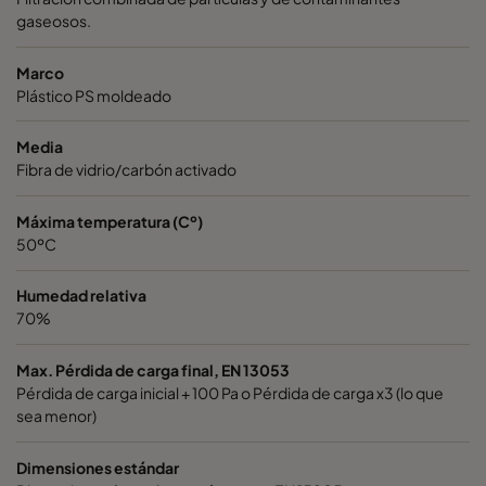
gaseosos.
City-Flo XL 7/520
ePM1 60%
F7
Marco
City-Flo XL 0185/640
ePM1 85%
Plástico PS moldeado
0185/640
ePM1 85%
Media
Fibra de vidrio/carbón activado
City-Flo XL 0185/640
ePM1 85%
Máxima temperatura (Cº)
50ºC
City-Flo XL 0185/640
ePM1 85%
Humedad relativa
City-Flo XL 0185/640
ePM1 85%
70%
Max. Pérdida de carga final, EN 13053
City-Flo XL 0185/640
ePM1 85%
Pérdida de carga inicial + 100 Pa o Pérdida de carga x3 (lo que
sea menor)
City-Flo XL 0185/640
ePM1 85%
Dimensiones estándar