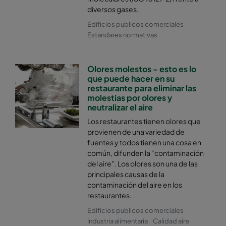
diversos gases.
Edificios publicos comerciales
Estandares normativas
Olores molestos - esto es lo
que puede hacer en su
restaurante para eliminar las
molestias por olores y
neutralizar el aire
Los restaurantes tienen olores que
provienen de una variedad de
fuentes y todos tienen una cosa en
común, difunden la "contaminación
del aire". Los olores son una de las
principales causas de la
contaminación del aire en los
restaurantes.
Edificios publicos comerciales
Industria alimentaria
Calidad aire