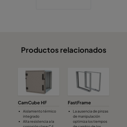
Productos relacionados
CamCube HF
FastFrame
Aislamiento térmico
La ausencia de pinzas
integrado
de manipulación
Alta resistencia a la
optimiza los tiempos
corrosión clase C4
de cambio de los