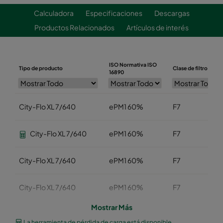
Calculadora
Especificaciones
Descargas
Productos Relacionados
Artículos de interés
ISO Normativa ISO
Tipo de producto
Clase de filtro EN77
16890
City-Flo XL 7/640
ePM1 60%
F7
City-Flo XL 7/640
ePM1 60%
F7
City-Flo XL 7/640
ePM1 60%
F7
City-Flo XL 7/640
ePM1 60%
F7
Mostrar Más
City-Flo XL 7/640
ePM1 60%
F7
La herramienta de pérdida de carga está disponible