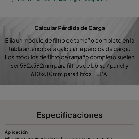
City-Flo XL 7/640
ePM1 60%
F7
Calcular Pérdida de Carga
City-Flo XL 7/640
ePM1 60%
F7
Elija un módulo de filtro de tamaño completo en la
City-Flo XL 7/520
ePM1 60%
F7
tabla anterior para calcular la pérdida de carga.
Los módulos de filtro de tamaño completo suelen
City-Flo XL 7/520
ePM1 60%
F7
ser 592x592mm para filtros de bolsa / panel y
610x610mm para filtros HEPA.
City-Flo XL 7/520
ePM1 60%
F7
City-Flo XL 7/520
ePM1 60%
F7
City-Flo XL 7/520
ePM1 60%
F7
Especificaciones
City-Flo XL 7/520
ePM1 60%
F7
Aplicación
Filtración combinada de partículas y de contaminantes