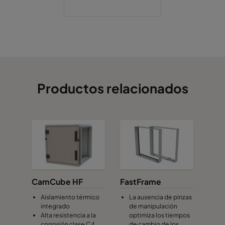
Productos relacionados
CamCube HF
FastFrame
Aislamiento térmico
La ausencia de pinzas
integrado
de manipulación
Alta resistencia a la
optimiza los tiempos
corrosión clase C4
de cambio de los