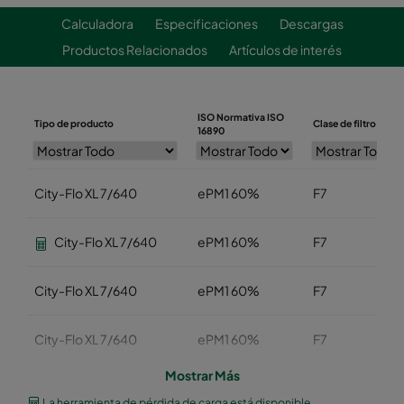
Calculadora
Especificaciones
Descargas
Productos Relacionados
Artículos de interés
ISO Normativa ISO
Tipo de producto
Clase de filtro EN77
16890
City-Flo XL 7/640
ePM1 60%
F7
City-Flo XL 7/640
ePM1 60%
F7
City-Flo XL 7/640
ePM1 60%
F7
City-Flo XL 7/640
ePM1 60%
F7
Mostrar Más
City-Flo XL 7/640
ePM1 60%
F7
La herramienta de pérdida de carga está disponible