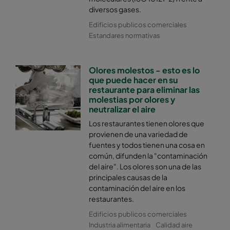
diversos gases.
Edificios publicos comerciales
Estandares normativas
Olores molestos - esto es lo
que puede hacer en su
restaurante para eliminar las
molestias por olores y
neutralizar el aire
Los restaurantes tienen olores que
provienen de una variedad de
fuentes y todos tienen una cosa en
común, difunden la "contaminación
del aire". Los olores son una de las
principales causas de la
contaminación del aire en los
restaurantes.
Edificios publicos comerciales
Industria alimentaria
Calidad aire