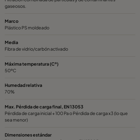
gaseosos.
City-Flo XL 7/520
ePM1 60%
F7
Marco
City-Flo XL 0185/640
ePM1 85%
Plástico PS moldeado
0185/640
ePM1 85%
Media
Fibra de vidrio/carbón activado
City-Flo XL 0185/640
ePM1 85%
Máxima temperatura (Cº)
50ºC
City-Flo XL 0185/640
ePM1 85%
Humedad relativa
City-Flo XL 0185/640
ePM1 85%
70%
Max. Pérdida de carga final, EN 13053
City-Flo XL 0185/640
ePM1 85%
Pérdida de carga inicial + 100 Pa o Pérdida de carga x3 (lo que
sea menor)
City-Flo XL 0185/640
ePM1 85%
Dimensiones estándar