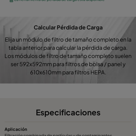
City-Flo XL 7/640
ePM1 60%
F7
Calcular Pérdida de Carga
City-Flo XL 7/640
ePM1 60%
F7
Elija un módulo de filtro de tamaño completo en la
City-Flo XL 7/520
ePM1 60%
F7
tabla anterior para calcular la pérdida de carga.
Los módulos de filtro de tamaño completo suelen
City-Flo XL 7/520
ePM1 60%
F7
ser 592x592mm para filtros de bolsa / panel y
610x610mm para filtros HEPA.
City-Flo XL 7/520
ePM1 60%
F7
City-Flo XL 7/520
ePM1 60%
F7
City-Flo XL 7/520
ePM1 60%
F7
Especificaciones
City-Flo XL 7/520
ePM1 60%
F7
Aplicación
Filtración combinada de partículas y de contaminantes