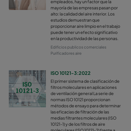
empleados, hay un factor que la
mayoría de las empresas pasan por
alto: la calidad del aire interior. Los
estudios demuestran que
proporcionar aire limpio en el trabajo
puede tener un efecto significativo
en la productividad de las personas.
Edificios publicos comerciales
Purificadores aire
ISO 10121-3:2022
El primer sistema de clasificación de
filtros moleculares en aplicaciones
de ventilación general La serie de
normas ISO 10121 proporcionan
métodos de ensayo para determinar
las eficacias de filtración de las
medias filtrantes moleculares (ISO
10121-1) y de los filtros de aire
moleculares (ISO 10121-2) frente a