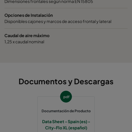
Dimensiones frontales según norma EN 15805
City-Flo XL 0185/520
ePM1 85%
Opciones de Instalación
City-Flo XL 0185/520
ePM1 85%
Disponibles cajones y marcos de acceso frontal y lateral
City-Flo XL 0185/520
ePM1 85%
Caudal de aire máximo
1,25 x caudal nominal
City-Flo XL 0185/520
ePM1 85%
City-Flo XL 0185/520
ePM1 85%
Documentos y Descargas
City-Flo XL 0185/520
ePM1 85%
City-Flo XL 0185/520
ePM1 85%
pdf
Documentación de Producto
Data Sheet - Spain (es) -
City-Flo XL (español)