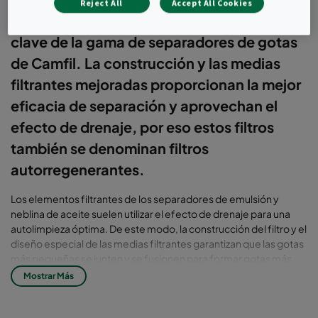
Reject All
Accept All Cookies
Los casetes filtrantes son un componente
clave de la gama de separadores de gotas
de Camfil. La construcción y las medias
filtrantes mejoradas proporcionan la mejor
eficacia de separación y aprovechan el
efecto de drenaje, por eso estos filtros
también se denominan filtros
autorregenerantes.
Los elementos filtrantes de los separadores de emulsión y
neblina de aceite suelen utilizar el efecto de drenaje para una
autolimpieza óptima. De este modo, la construcción del filtro y el
diseño especial de las medias filtrantes garantizan que las gotas
más pequeñas se junten y se fusionen para formar gotas más
grandes que fluyen de las medias a un tamaño determinado.
Mostrar Más
Dependiendo del tipo de separador de gotas, se pueden
combinar diferentes casetes de filtros para crear un diseño de
filtro progresivo de varias etapas que proporcione las mayores