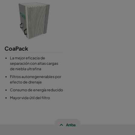
eficacias de separación. Los cartuchos filtrantes de los
separadores de gotas compactos pueden incluir un diseño de
filtro progresivo de varias capas en una sola envolvente. Los
casetes filtrantes específicos también pueden equiparse
individualmente con diferentes medias filtrantes para satisfacer
los requisitos del cliente en función del proceso. Las medias se
seleccionan en función de la carga, las propiedades de las
CoaPack
partículas y el volumen de aire del proceso. Los cartuchos
filtrantes de los separadores de gotas suelen ser compactos,
La mejor eficacia de
ligeros y, por tanto, fáciles de cambiar durante el intervalo de
separación con altas cargas
de niebla ultrafina
mantenimiento periódico.
Filtros autorregenerables por
efecto de drenaje
Consumo de energía reducido
Mayor vida útil del filtro
Arriba