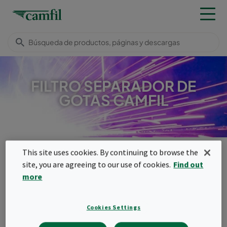
FILTRO SEPARADOR DE
GOTAS CAMFIL
Productos
Captadores de polvo, humo y neblinas
This site uses cookies. By continuing to browse the
Elementos filtrantes
Filtro separador de gotas Camfil
site, you are agreeing to our use of cookies.
Find out
Menu
more
Filtro separador de gotas
Cookies Settings
Camfil