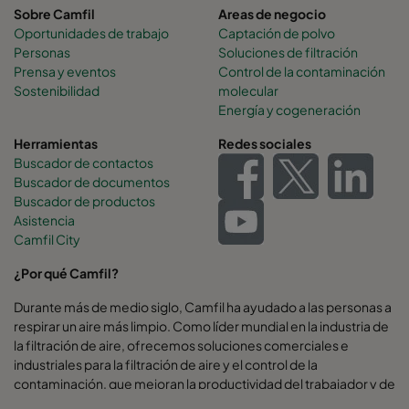
Sobre Camfil
Areas de negocio
Oportunidades de trabajo
Captación de polvo
Personas
Soluciones de filtración
Prensa y eventos
Control de la contaminación
Sostenibilidad
molecular
Energía y cogeneración
Herramientas
Redes sociales
Buscador de contactos
Buscador de documentos
Buscador de productos
Asistencia
Camfil City
¿Por qué Camfil?
Durante más de medio siglo, Camfil ha ayudado a las personas a
respirar un aire más limpio. Como líder mundial en la industria de
la filtración de aire, ofrecemos soluciones comerciales e
industriales para la filtración de aire y el control de la
contaminación, que mejoran la productividad del trabajador y de
los equipos, minimizan el uso de energía y benefician a la salud