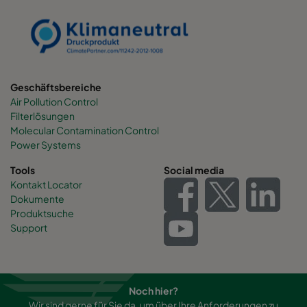
Geschäftsbereiche
Air Pollution Control
Filterlösungen
Molecular Contamination Control
Power Systems
Tools
Social media
Kontakt Locator
Dokumente
Produktsuche
Support
Noch hier?
Wir sind gerne für Sie da, um über Ihre Anforderungen zu