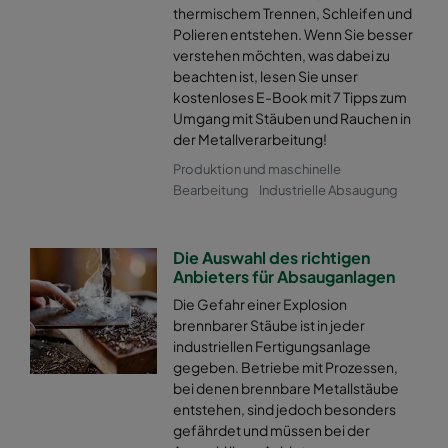
thermischem Trennen, Schleifen und
Polieren entstehen. Wenn Sie besser
verstehen möchten, was dabei zu
beachten ist, lesen Sie unser
kostenloses E-Book mit 7 Tipps zum
Umgang mit Stäuben und Rauchen in
der Metallverarbeitung!
Produktion und maschinelle
Bearbeitung
Industrielle Absaugung
Die Auswahl des richtigen
Anbieters für Absauganlagen
Die Gefahr einer Explosion
brennbarer Stäube ist in jeder
industriellen Fertigungsanlage
gegeben. Betriebe mit Prozessen,
bei denen brennbare Metallstäube
entstehen, sind jedoch besonders
gefährdet und müssen bei der