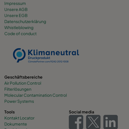
Impressum
Unsere AGB
Unsere EGB
Datenschutzerklärung
Whistleblowing
Code of conduct
Geschäftsbereiche
Air Pollution Control
Filterlösungen
Molecular Contamination Control
Power Systems
Tools
Social media
Kontakt Locator
Dokumente