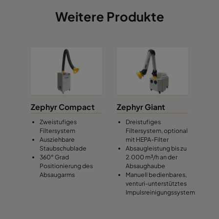
Weitere Produkte
Zephyr Compact
Zephyr Giant
Zweistufiges
Dreistufiges
Filtersystem
Filtersystem, optional
Ausziehbare
mit HEPA-Filter
Staubschublade
Absaugleistung bis zu
360° Grad
2.000 m³/h an der
Positionierung des
Absaughaube
Absaugarms
Manuell bedienbares,
venturi-unterstütztes
Impulsreinigungssystem