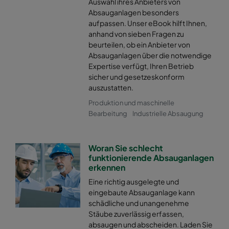
Auswahl ihres Anbieters von
Absauganlagen besonders
aufpassen. Unser eBook hilft Ihnen,
anhand von sieben Fragen zu
beurteilen, ob ein Anbieter von
Absauganlagen über die notwendige
Expertise verfügt, Ihren Betrieb
sicher und gesetzeskonform
auszustatten.
Produktion und maschinelle
Bearbeitung
Industrielle Absaugung
Woran Sie schlecht
funktionierende Absauganlagen
erkennen
Eine richtig ausgelegte und
eingebaute Absauganlage kann
schädliche und unangenehme
Stäube zuverlässig erfassen,
absaugen und abscheiden. Laden Sie