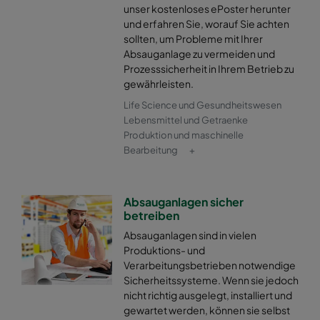
unser kostenloses ePoster herunter
und erfahren Sie, worauf Sie achten
sollten, um Probleme mit Ihrer
Absauganlage zu vermeiden und
Prozesssicherheit in Ihrem Betrieb zu
gewährleisten.
Life Science und Gesundheitswesen
Lebensmittel und Getraenke
Produktion und maschinelle
Bearbeitung
+
Absauganlagen sicher
betreiben
Absauganlagen sind in vielen
Produktions- und
Verarbeitungsbetrieben notwendige
Sicherheitssysteme. Wenn sie jedoch
nicht richtig ausgelegt, installiert und
gewartet werden, können sie selbst