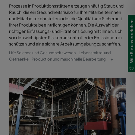
Prozesse in Produktionsstätten erzeugen häufig Staub und
Rauch, die ein Gesundheitsrisiko für Ihre Mitarbeiterinnen
und Mitarbeiter darstellen oder die Qualität und Sicherheit
Wie Sie uns erreichen
Ihrer Produkte beeinträchtigen können. Die Auswahl der
richtigen Erfassungs- und Filtrationslösung hilft Ihnen, sich
vor den wichtigsten Risiken unkontrollierter Emissionen zu
schützen und eine sichere Arbeitsumgebung zu schaffen.
Life Science und Gesundheitswesen
Lebensmittel und
Getraenke
Produktion und maschinelle Bearbeitung
+