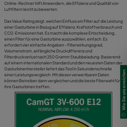
Online-Rechner hilft Anwendern, die Effizienz und Qualität von
Luftfiltern leicht zu bewerten.
Das Value Rating zeigt, welchen Einfluss ein Filter auf die Leistung
einer Gasturbine in Bezug auf Effizienz, Kraftstoffverbrauch und
CO2-Emissionen hat. Es macht die komplexe Entscheidung,
einen Filter für eine Gasturbine auszuwählen, einfach. Es
erfordert vier einfache Angaben - Filterwirkungsgrad,
Volumenstrom, anfängliche Druckdifferenz und
Filterdruckverlust nach 250 Gramm Staubbeladung. Basierend
auf einem internationalen Standard und den neuesten Daten der
Gasturbinenhersteller liefert das Tool in Sekundenschnelle
Wie Sie uns erreichen
einen Leistungsvergleich. Mit diesen verwertbaren Daten
können Betreiber dann vergleichen und die beste Filterwahl für
ihre Gasturbinen treffen.