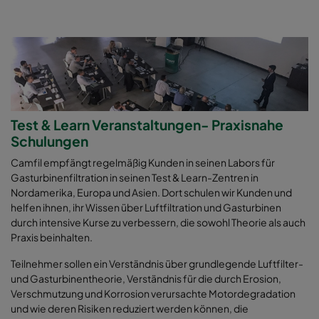
Test & Learn Veranstaltungen- Praxisnahe
Schulungen
Camfil empfängt regelmäßig Kunden in seinen Labors für
Gasturbinenfiltration in seinen Test & Learn-Zentren in
Nordamerika, Europa und Asien. Dort schulen wir Kunden und
helfen ihnen, ihr Wissen über Luftfiltration und Gasturbinen
durch intensive Kurse zu verbessern, die sowohl Theorie als auch
Praxis beinhalten.
Teilnehmer sollen ein Verständnis über grundlegende Luftfilter-
und Gasturbinentheorie, Verständnis für die durch Erosion,
Verschmutzung und Korrosion verursachte Motordegradation
und wie deren Risiken reduziert werden können, die