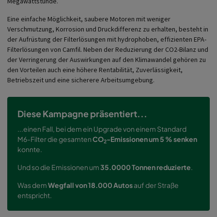
Megawattstunde.
Eine einfache Möglichkeit, saubere Motoren mit weniger
Verschmutzung, Korrosion und Druckdifferenz zu erhalten, besteht in
der Aufrüstung der Filterlösungen mit hydrophoben, effizienten EPA-
Filterlösungen von Camfil. Neben der Reduzierung der CO2-Bilanz und
der Verringerung der Auswirkungen auf den Klimawandel gehören zu
den Vorteilen auch eine höhere Rentabilität, Zuverlässigkeit,
Betriebszeit und eine sicherere Arbeitsumgebung.
Diese Kampagne präsentiert...
...einen Fall, bei dem ein Upgrade von einem Standard
M6-Filter die gesamten
CO
-Emissionen um 5 % senken
2
konnte.
Und so die Emissionen um
35.0000 Tonnen reduzierte
.
Was dem
Wegfall von 18.000 Autos
auf der Straße
entspricht.