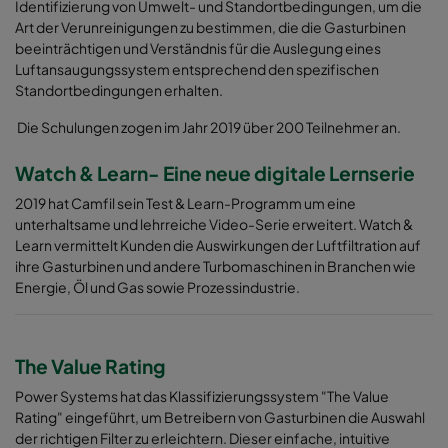
Identifizierung von Umwelt- und Standortbedingungen, um die
Art der Verunreinigungen zu bestimmen, die die Gasturbinen
beeinträchtigen und Verständnis für die Auslegung eines
Luftansaugungssystem entsprechend den spezifischen
Standortbedingungen erhalten.
Die Schulungen zogen im Jahr 2019 über 200 Teilnehmer an.
Watch & Learn- Eine neue digitale Lernserie
2019 hat Camfil sein Test & Learn-Programm um eine
unterhaltsame und lehrreiche Video-Serie erweitert. Watch &
Learn vermittelt Kunden die Auswirkungen der Luftfiltration auf
ihre Gasturbinen und andere Turbomaschinen in Branchen wie
Energie, Öl und Gas sowie Prozessindustrie.
The Value Rating
Power Systems hat das Klassifizierungssystem "The Value
Rating" eingeführt, um Betreibern von Gasturbinen die Auswahl
der richtigen Filter zu erleichtern. Dieser einfache, intuitive