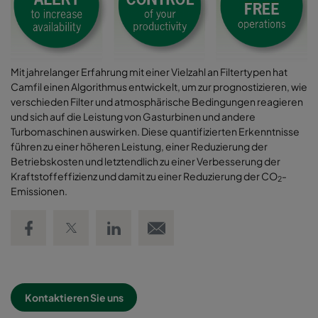
Mit jahrelanger Erfahrung mit einer Vielzahl an Filtertypen hat
Camfil einen Algorithmus entwickelt, um zur prognostizieren, wie
verschieden Filter und atmosphärische Bedingungen reagieren
und sich auf die Leistung von Gasturbinen und andere
Turbomaschinen auswirken. Diese quantifizierten Erkenntnisse
führen zu einer höheren Leistung, einer Reduzierung der
Betriebskosten und letztendlich zu einer Verbesserung der
Kraftstoffeffizienz und damit zu einer Reduzierung der CO
-
2
Emissionen.
Share on Facebook
Share on Twitter
Share on LinkedIn
Email link
Kontaktieren Sie uns