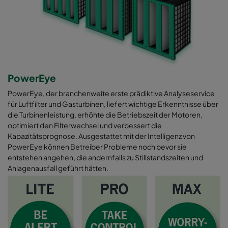
PowerEye
PowerEye, der branchenweite erste prädiktive Analyseservice
für Luftfilter und Gasturbinen, liefert wichtige Erkenntnisse über
die Turbinenleistung, erhöhte die Betriebszeit der Motoren,
optimiert den Filterwechsel und verbessert die
Kapazitätsprognose. Ausgestattet mit der Intelligenz von
PowerEye können Betreiber Probleme noch bevor sie
entstehen angehen, die andernfalls zu Stillstandszeiten und
Anlagenausfall geführt hätten.