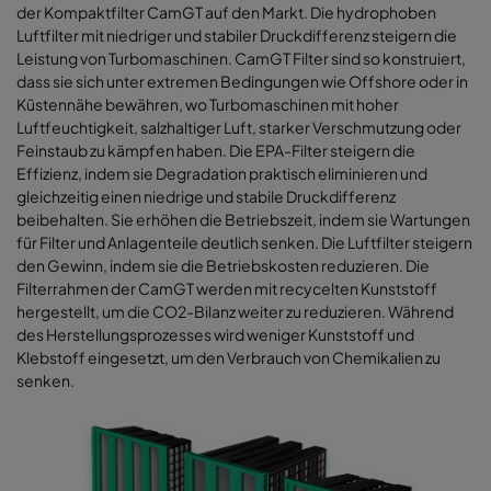
der Kompaktfilter CamGT auf den Markt. Die hydrophoben
Luftfilter mit niedriger und stabiler Druckdifferenz steigern die
Leistung von Turbomaschinen. CamGT Filter sind so konstruiert,
dass sie sich unter extremen Bedingungen wie Offshore oder in
Küstennähe bewähren, wo Turbomaschinen mit hoher
Luftfeuchtigkeit, salzhaltiger Luft, starker Verschmutzung oder
Feinstaub zu kämpfen haben. Die EPA-Filter steigern die
Effizienz, indem sie Degradation praktisch eliminieren und
gleichzeitig einen niedrige und stabile Druckdifferenz
beibehalten. Sie erhöhen die Betriebszeit, indem sie Wartungen
für Filter und Anlagenteile deutlich senken. Die Luftfilter steigern
den Gewinn, indem sie die Betriebskosten reduzieren. Die
Filterrahmen der CamGT werden mit recycelten Kunststoff
hergestellt, um die CO2-Bilanz weiter zu reduzieren. Während
des Herstellungsprozesses wird weniger Kunststoff und
Klebstoff eingesetzt, um den Verbrauch von Chemikalien zu
senken.