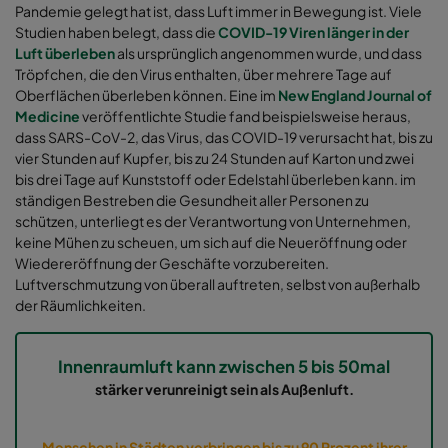
Pandemie gelegt hat ist, dass Luft immer in Bewegung ist. Viele
Studien haben belegt, dass die
COVID-19 Viren länger in der
Luft überleben
als ursprünglich angenommen wurde, und dass
Tröpfchen, die den Virus enthalten, über mehrere Tage auf
Oberflächen überleben können. Eine im
New England Journal of
Medicine
veröffentlichte Studie fand beispielsweise heraus,
dass SARS-CoV-2, das Virus, das COVID-19 verursacht hat, bis zu
vier Stunden auf Kupfer, bis zu 24 Stunden auf Karton und zwei
bis drei Tage auf Kunststoff oder Edelstahl überleben kann. im
ständigen Bestreben die Gesundheit aller Personen zu
schützen, unterliegt es der Verantwortung von Unternehmen,
keine Mühen zu scheuen, um sich auf die Neueröffnung oder
Wiedereröffnung der Geschäfte vorzubereiten.
Luftverschmutzung von überall auftreten, selbst von außerhalb
der Räumlichkeiten.
Innenraumluft kann zwischen 5 bis 50mal
stärker verunreinigt sein als Außenluft.
Menschen in Städten verbringen bis zu 90 Prozent ihrer