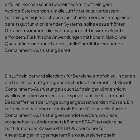
erfüllen, können schnell und einfach mit Luftreinigern
nachgerüstet werden, um die Luftfiltration zu verbessern.
Luftreiniger eignen sich auch zur schnellen Verbesserung eines
bereits gut funktionierenden Systems, sollte es zu erhöhten
Gefahren kommen, die einen sogar noch besseren Schutz
erfordern.
Für kritische Anwendungen mit hohem Risiko, wie
Quarantänezonen und Labore, stellt Camfil überzeugende
Containment-Ausrüstung bereit.
Ein Luftreiniger
wird allerdings für Bereiche empfohlen, in denen
die Gefahr von luftgetragenen Schadstoffen erhöht ist. Sowohl
Containment-Ausrüstung als auch Luftreiniger können nicht
wahllos installiert werden, da sie speziell auf die Risiken und
Beschaffenheit der Umgebung angepasst werden müssen. Ein
Luftreiniger darf aber niemals
als Ersatz für eine vollständige
Containment-Ausrüstung verwendet werden, wo diese
vorgesehen ist. Andererseits könnten EPA-Filter oder eine
Luftfiltration der Klasse ePM1 80 % oder höher für
Anwendungen mit geringerem Risiko ausreichend sein.