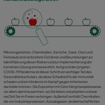
Mikroorganismen, Chemikalien, Gerüche, Gase, Ozon und
Feinstaub sind verbreitete Gefahren und Beurteilungen zur
Identifizierung dieser Risiken und zur Implementierung der
korrekten Lösung sind wesentlich. Aufgrund der jüngsten
COVID-19 Pandemie ist dieser Schritt ein wichtiger Teil des
Gesundheitsschutzes, da diese Schadstoffe der Immunität
schaden und ein Hindernis im Kampf gegen Infektionen
darstellen können. Die Exposition mit Ozon hängt beispielsweise
vor allem damit zusammen, wo Sie leben und arbeiten und wie
viel Zeit Sie im Freien verbringen. Außenluft enthält Chemikalien,
die von Industrieprozessen, Autoabgasen, landwirtschaftlichen