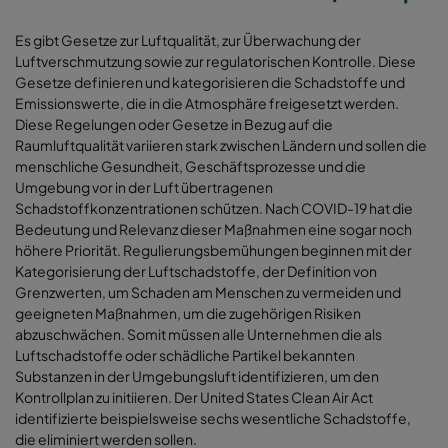
Es gibt Gesetze zur Luftqualität, zur Überwachung der
Luftverschmutzung sowie zur regulatorischen Kontrolle. Diese
Gesetze definieren und kategorisieren die Schadstoffe und
Emissionswerte, die in die Atmosphäre freigesetzt werden.
Diese Regelungen oder Gesetze in Bezug auf die
Raumluftqualität variieren stark zwischen Ländern und sollen die
menschliche Gesundheit, Geschäftsprozesse und die
Umgebung vor in der Luft übertragenen
Schadstoffkonzentrationen schützen. Nach COVID-19 hat die
Bedeutung und Relevanz dieser Maßnahmen eine sogar noch
höhere Priorität. Regulierungsbemühungen beginnen mit der
Kategorisierung der Luftschadstoffe, der Definition von
Grenzwerten, um Schaden am Menschen zu vermeiden und
geeigneten Maßnahmen, um die zugehörigen Risiken
abzuschwächen. Somit müssen alle Unternehmen die als
Luftschadstoffe oder schädliche Partikel bekannten
Substanzen in der Umgebungsluft identifizieren, um den
Kontrollplan zu initiieren. Der United States Clean Air Act
identifizierte beispielsweise sechs wesentliche Schadstoffe,
die eliminiert werden sollen.