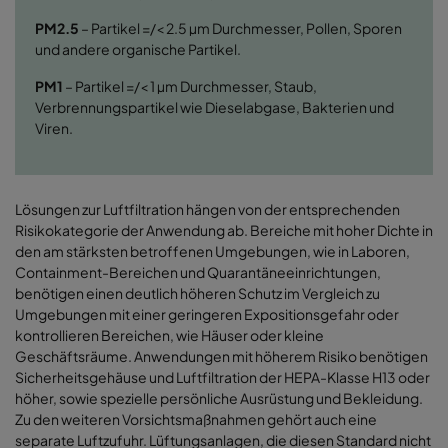
PM2.5
– Partikel =/< 2.5 µm Durchmesser, Pollen, Sporen
und andere organische Partikel.
PM1
– Partikel =/< 1 µm Durchmesser, Staub,
Verbrennungspartikel wie Dieselabgase, Bakterien und
Viren.
Lösungen zur Luftfiltration hängen von der entsprechenden
Risikokategorie der Anwendung ab. Bereiche mit hoher Dichte in
den am stärksten betroffenen Umgebungen, wie in Laboren,
Containment-Bereichen und Quarantäneeinrichtungen,
benötigen einen deutlich höheren Schutz im Vergleich zu
Umgebungen mit einer geringeren Expositionsgefahr oder
kontrollieren Bereichen, wie Häuser oder kleine
Geschäftsräume. Anwendungen mit höherem Risiko benötigen
Sicherheitsgehäuse und Luftfiltration der HEPA-Klasse H13 oder
höher, sowie
spezielle persönliche Ausrüstung und Bekleidung.
Zu den weiteren Vorsichtsmaßnahmen gehört auch eine
separate Luftzufuhr. Lüftungsanlagen, die diesen Standard nicht