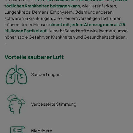
tödlichen Krankheiten beitragen kann
,
wie Herzinfarkten,
Lungenkrebs, Demenz, Emphysem, Ödem und anderen
schweren Erkrankungen, die zu einem vorzeitigen Tod führen
können. Jeder Mensch
nimmt mit jedem Atemzug mehr als 25
Millionen Partikel auf.
Je mehr Schadstoffe wir einatmen, umso
höher ist die Gefahr von Krankheiten und Gesundheitsschäden.
.
Vorteile sauberer Luft
Sauber Lungen
Verbesserte Stimmung
Niedrigere