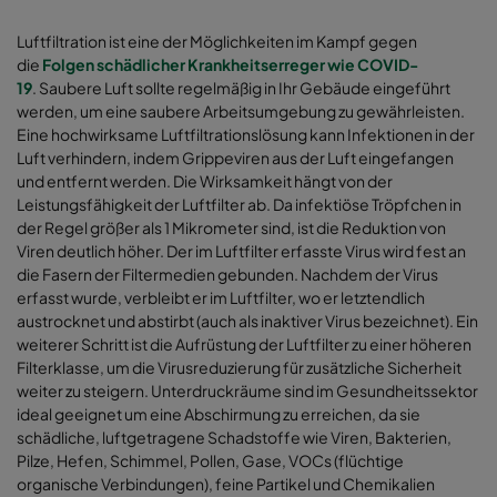
Luftfiltration ist eine der Möglichkeiten im Kampf gegen
die
Folgen schädlicher Krankheitserreger wie COVID-
19
.
Saubere Luft sollte regelmäßig in Ihr Gebäude eingeführt
werden, um eine saubere Arbeitsumgebung zu gewährleisten.
Eine hochwirksame Luftfiltrationslösung kann Infektionen in der
Luft verhindern, indem Grippeviren aus der Luft eingefangen
und entfernt werden. Die Wirksamkeit hängt von der
Leistungsfähigkeit der Luftfilter ab. Da infektiöse Tröpfchen in
der Regel größer als 1 Mikrometer sind, ist die Reduktion von
Viren deutlich höher. Der im Luftfilter erfasste Virus wird fest an
die Fasern der Filtermedien gebunden. Nachdem der Virus
erfasst wurde, verbleibt er im Luftfilter, wo er letztendlich
austrocknet und abstirbt (auch als inaktiver Virus bezeichnet). Ein
weiterer Schritt ist die Aufrüstung der Luftfilter zu einer höheren
Filterklasse, um die Virusreduzierung für zusätzliche Sicherheit
weiter zu steigern. Unterdruckräume sind im Gesundheitssektor
ideal geeignet um eine Abschirmung zu erreichen, da sie
schädliche, luftgetragene Schadstoffe wie Viren, Bakterien,
Pilze, Hefen, Schimmel, Pollen, Gase, VOCs (flüchtige
organische Verbindungen), feine Partikel und Chemikalien