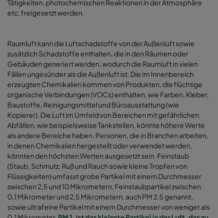
Tätigkeiten, photochemischen Reaktionen in der Atmosphäre
etc. freigesetzt werden.
Raumluft kann die Luftschadstoffe von der Außenluft sowie
zusätzlich Schadstoffe enthalten, die in den Räumen oder
Gebäuden generiert werden, wodurch die Raumluft in vielen
Fällen ungesünder als die Außenluft ist. Die im Innenbereich
erzeugten Chemikalien kommen von Produkten, die flüchtige
organische Verbindungen (VOCs) enthalten, wie Farben, Kleber,
Baustoffe, Reinigungsmittel und Büroausstattung (wie
Kopierer). Die Luft im Umfeld von Bereichen mit gefährlichen
Abfällen, wie beispielsweise Tankstellen, könnte höhere Werte
als andere Bereiche haben. Personen, die in Branchen arbeiten,
in denen Chemikalien hergestellt oder verwendet werden,
könnten den höchsten Werten ausgesetzt sein. Feinstaub
(Staub, Schmutz, Ruß und Rauch sowie kleine Tropfen von
Flüssigkeiten) umfasst grobe Partikel mit einem Durchmesser
zwischen
2,5 und 10 Mikrometern, Feinstaubpartikel zwischen
0,1 Mikrometer und 2,5 Mikrometern, auch PM 2.5 genannt,
sowie ultrafeine Partikel mit einem Durchmesser von weniger als
0,1 Mikrometer.
PM 1, ist das kleinste Partikel in der Luft, das zu