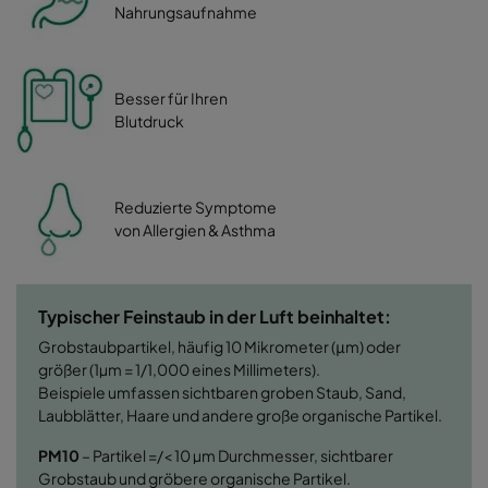
Nahrungsaufnahme
Besser für Ihren
Blutdruck
Reduzierte Symptome
von Allergien & Asthma
Typischer Feinstaub in der Luft beinhaltet:
Grobstaubpartikel, häufig 10 Mikrometer (μm) oder
größer (1µm = 1/1,000 eines Millimeters).
Beispiele umfassen
sichtbaren groben Staub, Sand,
Laubblätter, Haare und andere große organische Partikel.
PM10
– Partikel =/< 10 µm Durchmesser, sichtbarer
Grobstaub und gröbere organische Partikel.