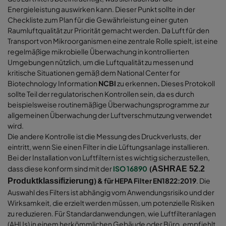
Energieleistung auswirken kann. Dieser Punkt sollte in der
Checkliste zum Plan für die Gewährleistung einer guten
Raumluftqualität zur Priorität gemacht werden. Da Luft für den
Transport von Mikroorganismen eine zentrale Rolle spielt, ist eine
regelmäßige mikrobielle Überwachung in kontrollierten
Umgebungen nützlich, um die Luftqualität zu messen und
kritische Situationen gemäß dem National Center for
Biotechnology Information
NCBI
zu erkennen
.
Dieses Protokoll
sollte Teil der regulatorischen Kontrollen sein, da es durch
beispielsweise routinemäßige Überwachungsprogramme zur
allgemeinen Überwachung der Luftverschmutzung verwendet
wird.
Die andere Kontrolle ist die Messung des Druckverlusts, der
eintritt, wenn Sie einen Filter in die Lüftungsanlage installieren.
Bei der Installation von Luftfiltern ist es wichtig sicherzustellen,
dass diese konform sind mit der
ISO 16890
(
ASHRAE 52.2
) & für HEPA Filter EN1822:2019
. Die
Produktklassifizierung
Auswahl des Filters ist abhängig vom Anwendungsrisiko und der
Wirksamkeit, die erzielt werden müssen, um potenzielle Risiken
zu reduzieren. Für Standardanwendungen, wie Luftfilteranlagen
(AHUs) in einem herkömmlichen Gebäude oder Büro, empfiehlt