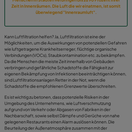
Zeit in Innenräumen. Die Luft die wir einatmen, ist somit
überwiegend "Innenraumluft".
Kann Luftfiltration helfen? Ja, Luftfiltration
ist eine der
Möglichkeiten, um die Auswirkungen von potenziellen Gefahren
wie luftgetragene Krankheitserreger, flüchtige organische
Verbindungen (VOCs), Staubkontamination etc. zu bekämpfen.
Da die Menschen die meiste Zeit innerhalb von Gebäuden
verbringen und gefährliche Schadstoffe die Fähigkeit zur
eigenen Bekämpfung von Infektionen beeinträchtigen können,
sind Luftfiltrationsanlagen Retter in der Not, wenn die
Schadstoffe die empfohlenen Grenzwerte überschreiten.
Es ist wichtig zu betonen, dass potenzielle Risiken in der
Umgebung des Unternehmens, wie Luftverschmutzung
aufgrund von Verkehr oder Abgasen von Fabriken in der
Nachbarschaft, sowie selbst Dämpfe und Gerüche von nahe
gelegenen Restaurants einen Alarm auslösen können. Die
Beurteilung der Außenatmosphäre zusammen mit der