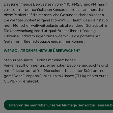
Das zunehmende Bewusstsein von PM10, PM2.5, und PM1 hängt
vor allem mit den schädlichen Konsequenzen zusammen, die
diese Partikel auf die menschliche Gesundheit haben können.
Die Weltgesundheitsorganisation (WHO) glaubt, dass Feinstaub
mehr Menschen weltweit belastet als alle anderen Schadstoffe
Die Überwachung Ihrer Luftqualität kann Ihnen frühzeitig
Hinweise und Warnungen bieten, damit Sie die potenziellen
Gefahren in Ihrem Gebäude eindämmen können.
WER SOLLTE DEN FEINSTAUB ÜBERWACHEN?
Stark urbanisierte Gebiete mit einem hohen
Verkehrsaufkommen und einer hohen Bevölkerungsdichte sind
am stärksten betroffen. Menschen in belasteten Städten sind
gemäß der European Public Health Alliance (EPHA) stärker durch
COVID-19 gefährdet.
Erfahren Sie mehr über unseren Airimage Sensor zur Feinsta