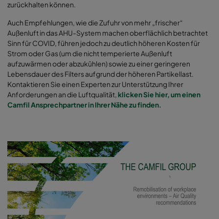
zurückhalten können.
Auch
Empfehlungen, wie die Zufuhr von mehr „frischer“
Außenluft in das AHU-System machen oberflächlich betrachtet
Sinn für COVID, führen jedoch zu deutlich höheren Kosten für
Strom oder Gas (um die nicht temperierte Außenluft
aufzuwärmen oder abzukühlen) sowie zu einer geringeren
Lebensdauer des Filters aufgrund der höheren Partikellast.
Kontaktieren Sie einen Experten zur Unterstützung Ihrer
Anforderungen an die Luftqualität,
klicken Sie hier, um einen
Camfil Ansprechpartner in Ihrer Nähe zu finden.