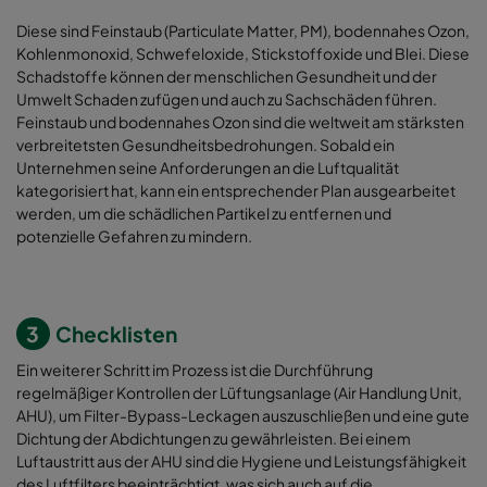
Diese sind Feinstaub (Particulate Matter, PM), bodennahes Ozon,
Kohlenmonoxid, Schwefeloxide, Stickstoffoxide und Blei. Diese
Schadstoffe können der menschlichen Gesundheit und der
Umwelt Schaden zufügen und auch zu Sachschäden führen.
Feinstaub und bodennahes Ozon sind die weltweit am stärksten
verbreitetsten Gesundheitsbedrohungen. Sobald ein
Unternehmen seine Anforderungen an die Luftqualität
kategorisiert hat, kann ein entsprechender Plan ausgearbeitet
werden, um die schädlichen Partikel zu entfernen und
potenzielle Gefahren zu mindern.
3
Checklisten
Ein weiterer Schritt im Prozess ist die Durchführung
regelmäßiger Kontrollen der Lüftungsanlage (Air Handlung Unit,
AHU), um Filter-Bypass-Leckagen auszuschließen und eine gute
Dichtung der Abdichtungen zu gewährleisten. Bei einem
Luftaustritt aus der AHU sind die Hygiene und Leistungsfähigkeit
des Luftfilters beeinträchtigt, was sich auch auf die