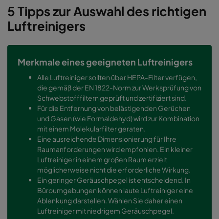
5 Tipps zur Auswahl des richtigen
Luftreinigers
Merkmale eines geeigneten Luftreinigers
Alle Luftreiniger sollten über HEPA-Filter verfügen,
die gemäß der EN 1822-Norm zur Werksprüfung von
Schwebstofffiltern geprüft und zertifiziert sind.
Für die Entfernung von belästigenden Gerüchen
und Gasen (wie Formaldehyd) wird zur Kombination
mit einem Molekularfilter geraten.
Eine ausreichende Dimensionierung für Ihre
Raumanforderungen wird empfohlen. Ein kleiner
Luftreiniger in einem großen Raum erzielt
möglicherweise nicht die erforderliche Wirkung.
Ein geringer Geräuschpegel ist entscheidend. In
Büroumgebungen können laute Luftreiniger eine
Ablenkung darstellen. Wählen Sie daher einen
Luftreiniger mit niedrigem Geräuschpegel.