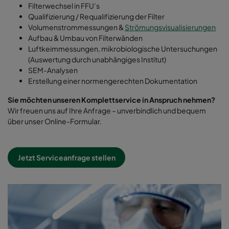
Filterwechsel in FFU’s
Qualifizierung / Requalifizierung der Filter
Volumenstrommessungen &
Strömungsvisualisierungen
Aufbau & Umbau von Filterwänden
Luftkeimmessungen, mikrobiologische Untersuchungen
(Auswertung durch unabhängiges Institut)
SEM-Analysen
Erstellung einer normengerechten Dokumentation
Sie möchten unseren Komplettservice in Anspruch nehmen?
Wir freuen uns auf Ihre Anfrage – unverbindlich und bequem
über unser Online-Formular.
Jetzt Serviceanfrage stellen