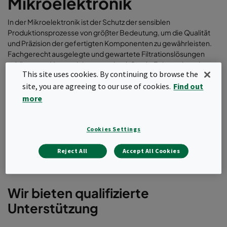
Mikroelektronik
In der Mikroelektronik ist der Schutz der sensiblen
Produktionsprozesse von größter Bedeutung, um die Qualität
und Präzision der gefertigten Komponenten zu gewährleisten.
Fachgerecht ausgelegte und gewartete Filtrationslösungen
schützen vor Verunreinigungen durch Staub, Feinstaub und
This site uses cookies. By continuing to browse the
Abgase und tragen so zur Aufrechterhaltung stabiler und
sicherer Produktionsbedingungen bei.
site, you are agreeing to our use of cookies.
Find out
more
Unser Serviceteam steht Ihnen dabei gern mit Rat und Tat zur
Seite!
Cookies Settings
Flyer herunterladen
Reject All
Accept All Cookies
Wir bieten qualifizierte
Unterstützung