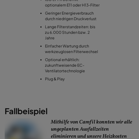
optionalem E11 oder H13-Filter
Geringer Energieverbrauch
durch niedrigen Druckverlust
Lange Filterstandzeiten: bis
zu 6.000 Stunden bzw. 2
Jahre
Einfacher Wartung durch
werkzeuglosen Filterwechsel
Optional erhältlich:
zukunftweisende EC-
Ventilatortechnologie
Plug & Play
Fallbeispiel
Mithilfe von Camfil konnten wir alle
ungeplanten Ausfallzeiten
eliminieren und unsere Heizkosten