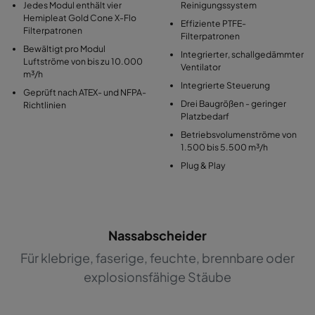
Jedes Modul enthält vier
Reinigungssystem
Hemipleat Gold Cone X-Flo
Effiziente PTFE-
Filterpatronen
Filterpatronen
Bewältigt pro Modul
Integrierter, schallgedämmter
Luftströme von bis zu 10.000
Ventilator
m³/h
Integrierte Steuerung
Geprüft nach ATEX- und NFPA-
Drei Baugrößen - geringer
Richtlinien
Platzbedarf
Betriebsvolumenströme von
1.500 bis 5.500 m³/h
Plug & Play
Nassabscheider
Für klebrige, faserige, feuchte, brennbare oder
explosionsfähige Stäube