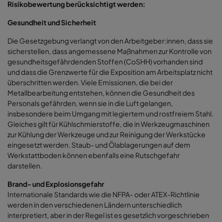
Risikobewertung berücksichtigt werden:
Gesundheit und Sicherheit
Die Gesetzgebung verlangt von den Arbeitgeber:innen, dass sie
sicherstellen, dass angemessene Maßnahmen zur Kontrolle von
gesundheitsgefährdenden Stoffen (CoSHH) vorhanden sind
und dass die Grenzwerte für die Exposition am Arbeitsplatz nicht
überschritten werden. Viele Emissionen, die bei der
Metallbearbeitung entstehen, können die Gesundheit des
Personals gefährden, wenn sie in die Luft gelangen,
insbesondere beim Umgang mit legiertem und rostfreiem Stahl.
Gleiches gilt für Kühlschmierstoffe, die in Werkzeugmaschinen
zur Kühlung der Werkzeuge und zur Reinigung der Werkstücke
eingesetzt werden. Staub- und Ölablagerungen auf dem
Werkstattboden können ebenfalls eine Rutschgefahr
darstellen.
Brand- und Explosionsgefahr
Internationale Standards wie die NFPA- oder ATEX-Richtlinie
werden in den verschiedenen Ländern unterschiedlich
interpretiert, aber in der Regel ist es gesetzlich vorgeschrieben