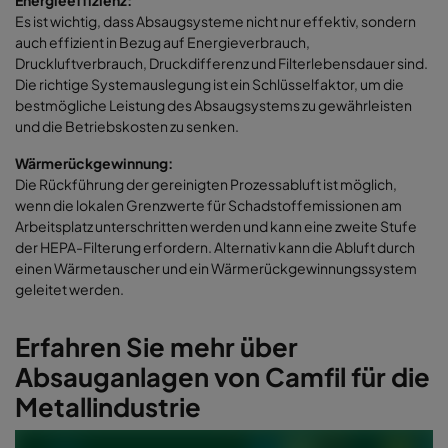
Energieeffizienz:
Es ist wichtig, dass Absaugsysteme nicht nur effektiv, sondern
auch effizient in Bezug auf Energieverbrauch,
Druckluftverbrauch, Druckdifferenz und Filterlebensdauer sind.
Die richtige Systemauslegung ist ein Schlüsselfaktor, um die
bestmögliche Leistung des Absaugsystems zu gewährleisten
und die Betriebskosten zu senken.
Wärmerückgewinnung:
Die Rückführung der gereinigten Prozessabluft ist möglich,
wenn die lokalen Grenzwerte für Schadstoffemissionen am
Arbeitsplatz unterschritten werden und kann eine zweite Stufe
der HEPA-Filterung erfordern. Alternativ kann die Abluft durch
einen Wärmetauscher und ein Wärmerückgewinnungssystem
geleitet werden.
Erfahren Sie mehr über
Absauganlagen von Camfil für die
Metallindustrie