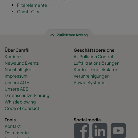
Filterelemente
Camfil City
Zurück zum Anfang
Über Camfil
Geschäftsbereiche
Karriere
Air Pollution Control
News und Events
Luftfiltrationslösungen
Nachhaltigkeit
Kontrolle molekularer
Impressum
Verunreinigungen
Unsere AGB
Power Systems
Unsere AEB
Datenschutzerklärung
Whistleblowing
Code of conduct
Tools
Social media
Kontakt
Dokumente