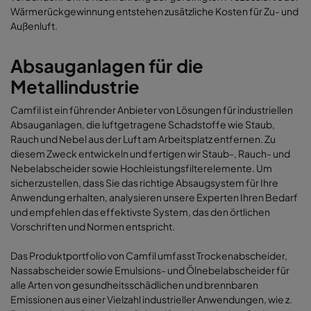
Wärmerückgewinnung entstehen zusätzliche Kosten für Zu- und
Außenluft.
Absauganlagen für die
Metallindustrie
Camfil ist ein führender Anbieter von Lösungen für industriellen
Absauganlagen, die luftgetragene Schadstoffe wie Staub,
Rauch und Nebel aus der Luft am Arbeitsplatz entfernen. Zu
diesem Zweck entwickeln und fertigen wir Staub-, Rauch- und
Nebelabscheider sowie Hochleistungsfilterelemente. Um
sicherzustellen, dass Sie das richtige Absaugsystem für Ihre
Anwendung erhalten, analysieren unsere Experten Ihren Bedarf
und empfehlen das effektivste System, das den örtlichen
Vorschriften und Normen entspricht.
Das Produktportfolio von Camfil umfasst Trockenabscheider,
Nassabscheider sowie Emulsions- und Ölnebelabscheider für
alle Arten von gesundheitsschädlichen und brennbaren
Emissionen aus einer Vielzahl industrieller Anwendungen, wie z.