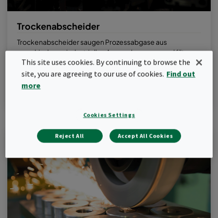
Trockenabscheider
Trockenabscheider saugen Prozessabgase aus
verschiedenen industriellen Anwendungen an und filtern
This site uses cookies. By continuing to browse the
diese, wobei die Filterelemente durch einen
umgekehrten Druckluftimpuls abgereinigt werden.
site, you are agreeing to our use of cookies.
Find out
more
Zu den Produkten
Cookies Settings
Reject All
Accept All Cookies