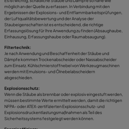
Es ist wichtig, schädliche Stäube und Dämpfe so nahe wie
möglich an der Quelle zu erfassen. In Verbindung mit den
Ergebnissen der Explosions- und Entflammbarkeitsprüfungen,
der Luftqualitätsbewertung und der Analyse der
Staubeigenschaften ist es entscheidend, die richtige
Erfassungslösung für Ihre Anwendung zu finden (Absaughaube,
Einhausung, Erfassungshaube oder Raumabsaugung).
Filtertechnik:
Je nach Anwendung und Beschaffenheit der Stäube und
Dämpfe kommen Trockenabscheider oder Nassabscheider
zum Einsatz. Kühlschmierstoffnebel von Werkzeugmaschinen
werden mit Emulsions- und Ölnebelabscheidern
abgeschieden.
Explosionsschutz:
Wenn die Stäube als brennbar oder explosiv eingestuft werden,
müssen bestimmte Werte ermittelt werden, damit die richtigen
NFPA- oder ATEX-zertifizierten Explosionsschutz- und
Explosionsdruckentlastungsmaßnahmen als Teil des
Sicherheitssystems festgelegt werden können.