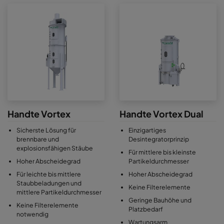
Handte Vortex
Handte Vortex Dual
Sicherste Lösung für
Einzigartiges
brennbare und
Desintegratorprinzip
explosionsfähigen Stäube
Für mittlere bis kleinste
Hoher Abscheidegrad
Partikeldurchmesser
Für leichte bis mittlere
Hoher Abscheidegrad
Staubbeladungen und
Keine Filterelemente
mittlere Partikeldurchmesser
Geringe Bauhöhe und
Keine Filterelemente
Platzbedarf
notwendig
Wartungsarm