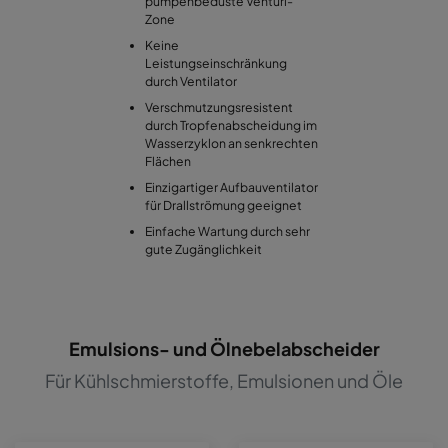
pumpenbedüste Venturi-
Zone
Keine
Leistungseinschränkung
durch Ventilator
Verschmutzungsresistent
durch Tropfenabscheidung im
Wasserzyklon an senkrechten
Flächen
Einzigartiger Aufbauventilator
für Drallströmung geeignet
Einfache Wartung durch sehr
gute Zugänglichkeit
Emulsions- und Ölnebelabscheider
Für Kühlschmierstoffe, Emulsionen und Öle