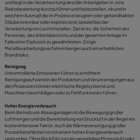
und liegt in der Verantwortung des/der Arbeitgeber:in, eine
Risikobewertung durchzuführen und festzustellen, ob und in
welchem Ausmaß die im Prozess erzeugten oder gehandhabten
Stäube brennbar oder explosiv sind, speziell bei der
Verarbeitung von Leichtmetallen. Ziel ist es, die Sicherheit des
Personals, des Arbeitsbereichs und der gesamten Anlage im
Falle einer Explosion zu gewährleisten. Einige
Metallbearbeitungsverfahren bergen auch ein erhebliches
Brandrisiko.
Reinigung
Unkontrollierte Emissionen führen zu erhöhtem
Reinigungsaufwand in der Produktion und Verunreinigungen aus
den Prozessen können elektrische Regelsysteme und
Maschinen beschädigen oder zu Fehlfunktionen führen.
Hoher Energieverbrauch
Beim Betrieb von Absauganlagen ist die Bewegung großer
Luftmengen und die Bereitstellung von Druckluft in der Regel ein
kostenintensiver Faktor. Auch die Wärmeversorgung großer
Produktionsflächen ist mit einem hohen Energieverbrauch
verbunden. Ohne Rückführung der gereinigten Prozessluft oder