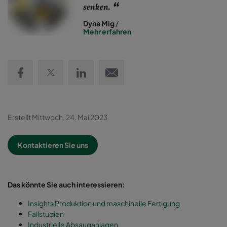
senken.
Dyna Mig
/
Mehr erfahren
Share on Facebook
Share on Twitter
Share on LinkedIn
Email link
Erstellt Mittwoch, 24. Mai 2023
Kontaktieren Sie uns
Das könnte Sie auch interessieren:
Insights Produktion und maschinelle Fertigung
Fallstudien
Industrielle Absauganlagen