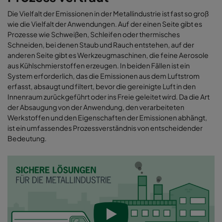
Die Vielfalt der Emissionen in der Metallindustrie ist fast so groß
wie die Vielfalt der Anwendungen. Auf der einen Seite gibt es
Prozesse wie Schweißen, Schleifen oder thermisches
Schneiden, bei denen Staub und Rauch entstehen, auf der
anderen Seite gibt es Werkzeugmaschinen, die feine Aerosole
aus Kühlschmierstoffen erzeugen. In beiden Fällen ist ein
System erforderlich, das die Emissionen aus dem Luftstrom
erfasst, absaugt und filtert, bevor die gereinigte Luft in den
Innenraum zurückgeführt oder ins Freie geleitet wird. Da die Art
der Absaugung von der Anwendung, den verarbeiteten
Werkstoffen und den Eigenschaften der Emissionen abhängt,
ist ein umfassendes Prozessverständnis von entscheidender
Bedeutung.