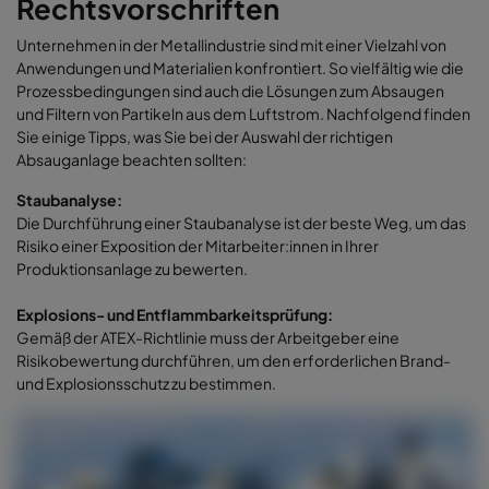
Rechtsvorschriften
Unternehmen in der Metallindustrie sind mit einer Vielzahl von
Anwendungen und Materialien konfrontiert. So vielfältig wie die
Prozessbedingungen sind auch die Lösungen zum Absaugen
und Filtern von Partikeln aus dem Luftstrom. Nachfolgend finden
Sie einige Tipps, was Sie bei der Auswahl der richtigen
Absauganlage beachten sollten:
Staubanalyse:
Die Durchführung einer Staubanalyse ist der beste Weg, um das
Risiko einer Exposition der Mitarbeiter:innen in Ihrer
Produktionsanlage zu bewerten.
Explosions- und Entflammbarkeitsprüfung:
Gemäß der ATEX-Richtlinie muss der Arbeitgeber eine
Risikobewertung durchführen, um den erforderlichen Brand-
und Explosionsschutz zu bestimmen.