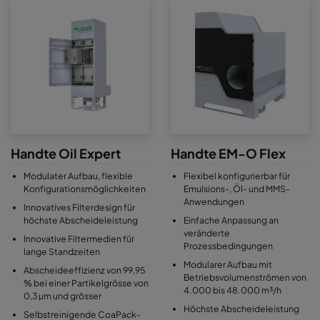
Handte Oil Expert
Handte EM-O Flex
Modulater Aufbau, flexible
Flexibel konfigurierbar für
Konfigurationsmöglichkeiten
Emulsions-, Öl- und MMS-
Anwendungen
Innovatives Filterdesign für
höchste Abscheideleistung
Einfache Anpassung an
veränderte
Innovative Filtermedien für
Prozessbedingungen
lange Standzeiten
Modularer Aufbau mit
Abscheideeffizienz von 99,95
Betriebsvolumenströmen von
% bei einer Partikelgrösse von
4.000 bis 48.000 m³/h
0,3 µm und grösser
Höchste Abscheideleistung
Selbstreinigende CoaPack-