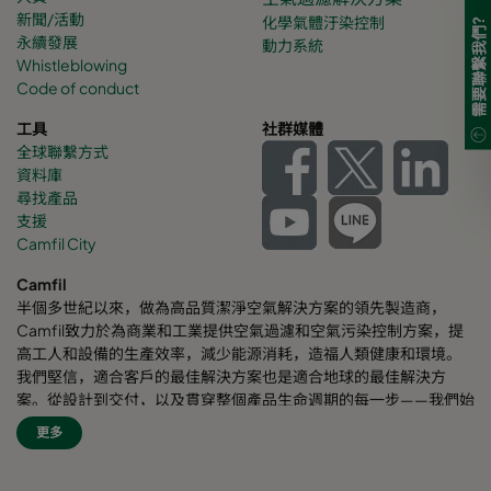
新聞/活動
化學氣體
汙染控制
需要聯繫我們?
永續發展
動力系統
Whistleblowing
Code of conduct
工具
社群媒體
全球聯繫方式
資料庫
尋找產品
支援
Camfil City
Camfil
半個多世紀以來，做為高品質潔淨空氣解決方案的領先製造商，
Camfil致力於為商業和工業提供空氣過濾和空氣污染控制方案，提
高工人和設備的生產效率，減少能源消耗，造福人類健康和環境。
我們堅信，適合客戶的最佳解決方案也是適合地球的最佳解決方
案。從設計到交付，以及貫穿整個產品生命週期的每一步——我們始
終考慮我們的事業對周圍員工乃至對整個世界的影響。我們採用全
更多
新的問題解決方案、創新的設計、精準的工藝控制，高度重視客
戶，致力於提高節能效果，減少能耗，並尋找更好的方式，讓每個
人都能輕鬆呼吸潔淨空氣。Camfil自豪地為客戶提供服務和支援。