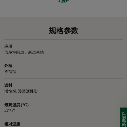
+ 展开
XPH B
Bases
287
592
292
11
XPH V
Organics
287
592
292
11
规格参数
应用
洁净室回风，新风系统
外框
不锈钢
滤材
活性炭, 浸渍活性炭
最高温度 (°C)
40º C
需要联系我们?
相对湿度