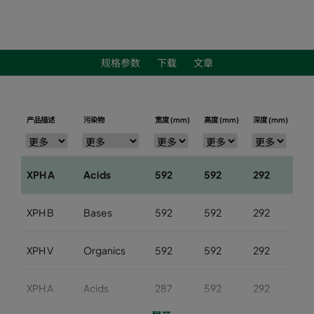
规格参数
下载
文章
产品描述
污染物
宽度 (mm)
高度 (mm)
深度 (mm)
风量
XPH A
Acids
592
592
292
2
XPH B
Bases
592
592
292
2
XPH V
Organics
592
592
292
2
XPH A
Acids
287
592
292
11