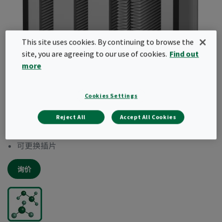
This site uses cookies. By continuing to browse the
site, you are agreeing to our use of cookies.
Find out
more
GigaPleat XPH
Cookies Settings
重复使用箱体减少废料
Reject All
Accept All Cookies
紧凑结构设计
滤料洁净度高
可更换插片
询价