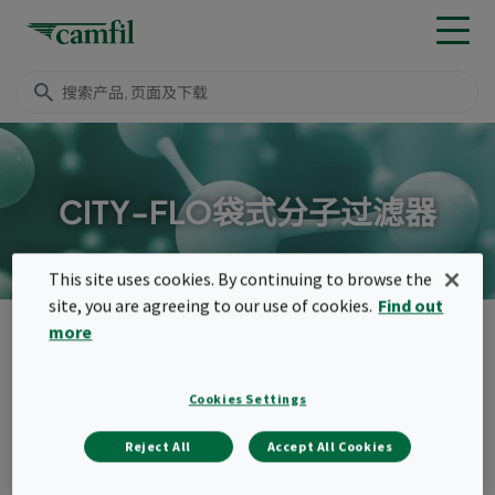
CITY-FLO袋式分子过滤器
This site uses cookies. By continuing to browse the
site, you are agreeing to our use of cookies.
Find out
产品
分子过滤器
袋式过滤器
City-Flo
more
菜单
Cookies Settings
City-Flo
Reject All
Accept All Cookies
City-Flo非常适用于需要使用单个过滤器同时