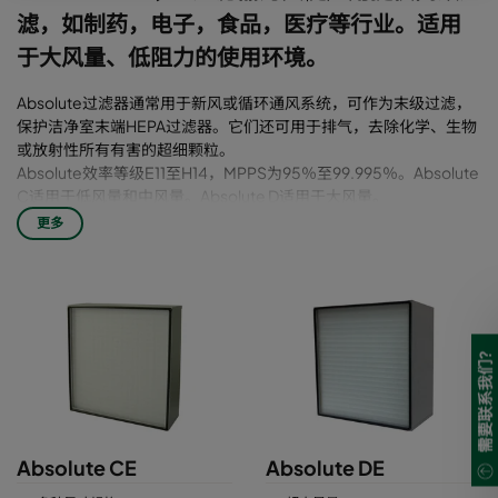
滤，如制药，电子，食品，医疗等行业。适用
于大风量、低阻力的使用环境。
Absolute过滤器通常用于新风或循环通风系统，可作为末级过滤，
保护洁净室末端HEPA过滤器。它们还可用于排气，去除化学、生物
或放射性所有有害的超细颗粒。
Absolute效率等级E11至H14，MPPS为95％至99.995％。Absolute
C适用于低风量和中风量。Absolute D适用于大风量。
采用专利的受控间距（CMS™）折纸工艺，以获得优化的气流分布
更多
和最佳的过滤性能。 特殊的点断式热熔胶工艺，形成刚性支撑，确
保均匀的滤褶间距。滤芯与过滤器框架通过聚氨酯密封。
Absolute C，D采用一体注塑无缝发泡聚氨酯密封垫，可消除空气旁
通泄露风险。Absolute C，D均有多种框架材质可选。
严格按照EN 1822 进行逐片扫描检测，标签序列号可查询相应产品信
息。
需要联系我们?
Absolute CE
Absolute DE