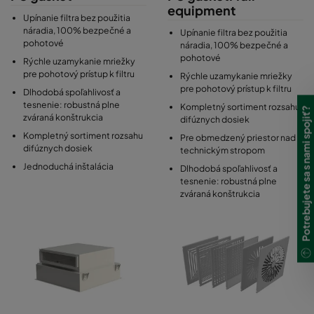
energetických úspor.
equipment
Upínanie filtra bez použitia
Nástavec je jednoduchý na manipuláciu a údržbu, pretože je
náradia, 100% bezpečné a
Upínanie filtra bez použitia
pohotové
vybavený upínaním filtra bez náradia a jedinečným držiakom
náradia, 100% bezpečné a
pohotové
filtra. Filter je už umiestnený v nástavci, takže nie je potrebná
Rýchle uzamykanie mriežky
tretia ruka ani ďalšia osoba.
pre pohotový prístup k filtru
Rýchle uzamykanie mriežky
pre pohotový prístup k filtru
Dlhodobá spoľahlivosť a
Inovatívne rýchle upínanie mriežky a sklopné doštičky difúzora
tesnenie: robustná plne
Kompletný sortiment rozsahu
Potrebujete sa s nami spojiť?
zváraná konštrukcia
poskytujú priamy prístup k filtru a ovládacím portom a ľahko sa
difúznych dosiek
otvárajú iba pomocou preukazu/karty.
Kompletný sortiment rozsahu
Pre obmedzený priestor nad
difúznych dosiek
technickým stropom
Jednoduchá inštalácia
Dlhodobá spoľahlivosť a
tesnenie: robustná plne
zváraná konštrukcia