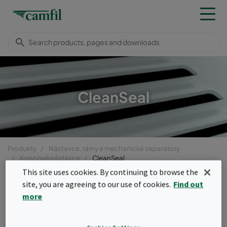
CleanSeal
Produkty
Nástavce, rámy a mechanické separátory
Koncové nástavce
CleanSeal
This site uses cookies. By continuing to browse the
Menu
site, you are agreeing to our use of cookies.
Find out
CleanSeal
more
Najspoľahlivejší a najuniverzálnejší