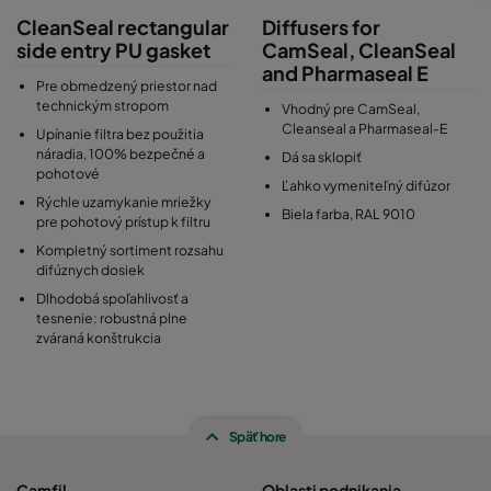
CleanSeal rectangular
Diffusers for
side entry PU gasket
CamSeal, CleanSeal
and Pharmaseal E
Pre obmedzený priestor nad
technickým stropom
Vhodný pre CamSeal,
Cleanseal a Pharmaseal-E
Upínanie filtra bez použitia
náradia, 100% bezpečné a
Dá sa sklopiť
pohotové
Ľahko vymeniteľný difúzor
Rýchle uzamykanie mriežky
Biela farba, RAL 9010
pre pohotový prístup k filtru
Kompletný sortiment rozsahu
difúznych dosiek
Dlhodobá spoľahlivosť a
tesnenie: robustná plne
zváraná konštrukcia
Späť hore
Camfil
Oblasti podnikania