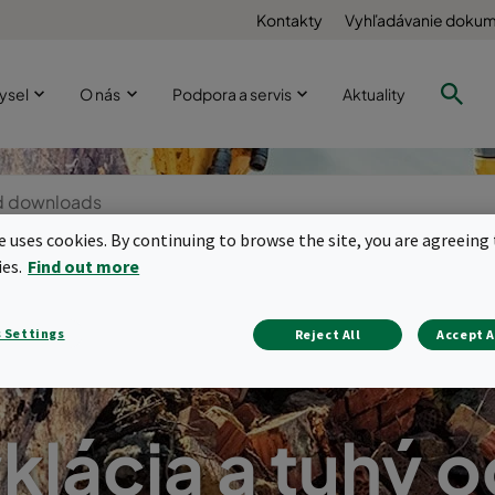
Kontakty
Vyhľadávanie doku
ysel
O nás
Podpora a servis
Aktuality
te uses cookies. By continuing to browse the site, you are agreeing 
ies.
Find out more
 Settings
Reject All
Accept A
klácia a tuhý 