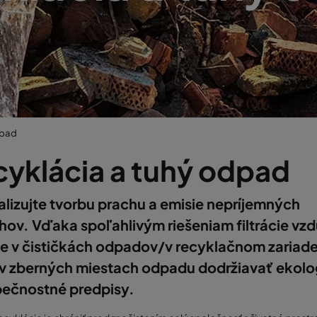
dpad
cyklácia a tuhý odpad
lizujte tvorbu prachu a emisie nepríjemných
ov. Vďaka spoľahlivým riešeniam filtrácie vz
e v čističkách odpadov/v recyklačnom zariade
 v zberných miestach odpadu dodržiavať ekolo
pečnostné predpisy.