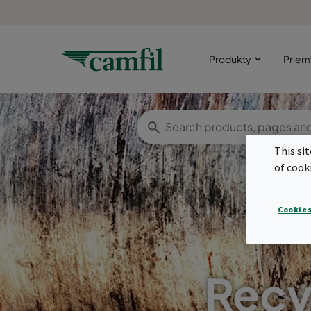
Produkty
Priem
This si
of cook
Cookies
Recy