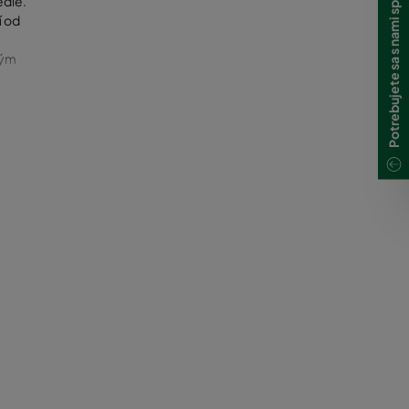
Potrebujete sa s nami spojiť?
edie.
í od
ným
ných
munálneho
d na
rkaptány.
ecyklačné