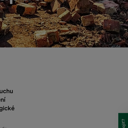
duchu
ní
gické