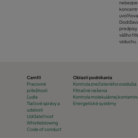
Vďa
nebezpeč
môže
koncentr
uvoľňova
neb
Dodržiav
predpisy 
vášho fi
V niektor
vzduchu.
ako paliv
problémy
k odstave
počas tej
Moderné 
Camfil
Oblasti podnikania
podzemne
Pracovné
Kontrola znečisteného ovzdušia
priamo z 
príležitosti
Filtračné riešenia
prachu a 
Ľudia
Kontrola molekulárnej kontamin
akýmkoľv
Tlačové správy a
Energetické systémy
udalosti
Udržateľnosť
Whistleblowing
Code of conduct