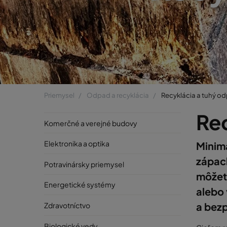
Priemysel
Odpad a recyklácia
Recyklácia a tuhý o
Re
Komerčné a verejné budovy
Elektronika a optika
Minima
zápach
Potravinársky priemysel
môžet
Energetické systémy
alebo
a bez
Zdravotníctvo
Biologické vedy