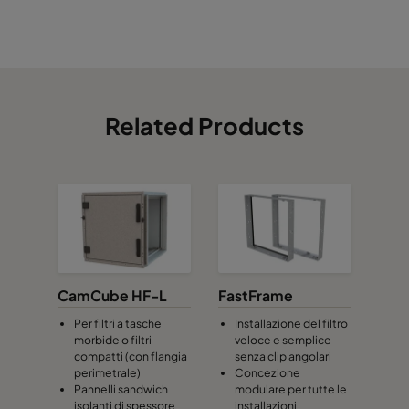
Hi-Flo XLT 7/640 0160 :: 592x592x640-10-25
ePM1 60
Hi-Flo XLT 7/640 0160 :: 490x592x640-8-25
ePM1 60
Hi-Flo XLT 7/640 0160 :: 287x592x640-5-25
ePM1 60
Related Products
Hi-Flo XLT 7/640 0160 :: 592x490x640-10-25
ePM1 60
Hi-Flo XLT 7/640 0160 :: 490x490x640-8-25
ePM1 60
Hi-Flo XLT 7/640 0160 :: 592x287x640-10-25
ePM1 60
CamCube HF-L
FastFrame
Hi-Flo XLT 7/640 0160 :: 287x287x640-5-25
ePM1 60
Per filtri a tasche
Installazione del filtro
morbide o filtri
veloce e semplice
Hi-Flo XLT 7/520 0160 :: 592x592x520-10-25
ePM1 60
compatti (con flangia
senza clip angolari
perimetrale)
Concezione
Pannelli sandwich
modulare per tutte le
Hi-Flo XLT 7/520 0160 :: 490x592x520-8-25
ePM1 60
isolanti di spessore
installazioni