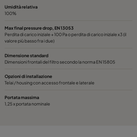
Umidità relativa
Hi-Flo XLT 6/640 2550 :: 592x287x640-10-25
ePM2,5 
100%
Max final pressure drop, EN 13053
Hi-Flo XLT 6/640 2550 :: 287x287x640-05-25
ePM2,5 
Perdita di carico iniziale + 100 Pa o perdita di carico iniziale x3 (il
valore più basso fra i due)
Hi-Flo XLT 6/520 2550 :: 592x592x520-10-25
ePM2,5 
Dimensione standard
Dimensioni frontali del filtro secondo la norma EN 15805
Hi-Flo XLT 6/520 2550 :: 490x592x520-8-25
ePM2,5 
Opzioni di installazione
Hi-Flo XLT 6/520 2550 :: 287x592x520-5-25
ePM2,5 
Telai / housing con accesso frontale e laterale
Hi-Flo XLT 6/520 2550 :: 592x490x520-10-25
ePM2,5 
Portata massima
1,25 x portata nominale
Hi-Flo XLT 6/520 2550 :: 490x490x520-8-25
ePM2,5 
Hi-Flo XLT 6/520 2550 :: 592x287x520-10-25
ePM2,5 