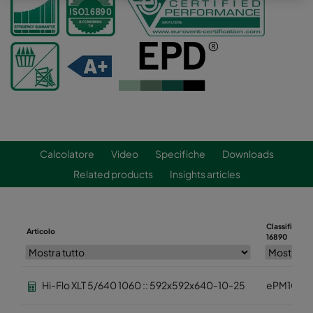
Calcolatore
Video
Specifiche
Downloads
Related products
Insights articles
Classificazio
Articolo
16890
Hi-Flo XLT 5/640 1060 :: 592x592x640-10-25
ePM10 6