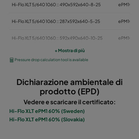
Hi-Flo XLT 5/640 1060 :: 490x592x640-8-25
ePM10 6
Hi-Flo XLT 5/640 1060 :: 287x592x640-5-25
ePM10 6
Hi-Flo XLT 5/640 1060 :: 592x490x640-10-25
ePM10 6
+ Mostra di più
Hi-Flo XLT 5/640 1060 :: 490x490x640-8-25
ePM10 6
Pressure drop calculation tool is available
Hi-Flo XLT 5/640 1060 :: 592x287x640-10-25
ePM10 6
Dichiarazione ambientale di
Hi-Flo XLT 5/640 1060 :: 287x287x640-5-25
ePM10 6
prodotto (EPD)
Vedere e scaricare il certificato:
Hi-Flo XLT 5/520 1060 :: 592x592x520-10-
ePM10 6
Hi-Flo XLT ePM1 60% (Sweden)
25
Hi-Flo XLT ePM1 60% (Slovakia)
Hi-Flo XLT 5/520 1060 :: 490x592x520-8-25
ePM10 6