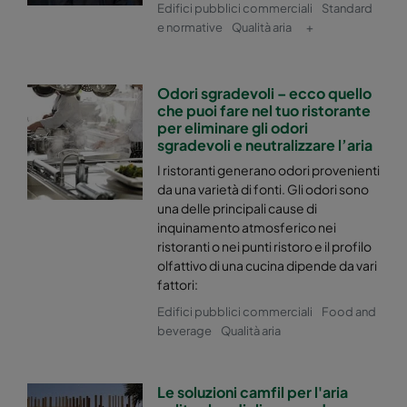
Edifici pubblici commerciali
Standard
e normative
Qualità aria
+
Hi-Flo XLT 0170 :: 287x490x520-5-25
ePM1 70
Odori sgradevoli – ecco quello
Hi-Flo XLT 0170 :: 592x287x520-10-25
ePM1 70
che puoi fare nel tuo ristorante
per eliminare gli odori
sgradevoli e neutralizzare l’aria
Hi-Flo XLT 0170 :: 287x287x520-5-25
ePM1 70
I ristoranti generano odori provenienti
da una varietà di fonti. Gli odori sono
Hi-Flo XLT 0170 :: 592x592x370-10-25
ePM1 70
una delle principali cause di
inquinamento atmosferico nei
Hi-Flo XLT 0170 :: 490x592x370-8-25
ePM1 70
ristoranti o nei punti ristoro e il profilo
olfattivo di una cucina dipende da vari
fattori:
Hi-Flo XLT 0170 :: 287x592x370-5-25
ePM1 70
Edifici pubblici commerciali
Food and
beverage
Qualità aria
Hi-Flo XLT 0170 :: 287x287x370-5-25
ePM1 70
Le soluzioni camfil per l'aria
Hi-Flo XLT 0170 :: 592x287x370-10-25
ePM1 70