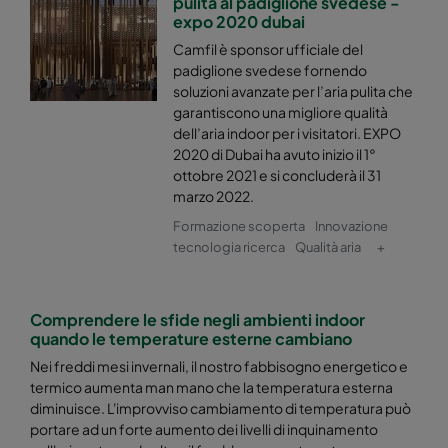
pulita al padiglione svedese -
expo 2020 dubai
Hi-Flo XLT 0170 :: 592x490x370-10-25
ePM1 70
Camfil è sponsor ufficiale del
padiglione svedese fornendo
Hi-Flo XLT 0170 :: 490x490x370-8-25
ePM1 70
soluzioni avanzate per l’aria pulita che
garantiscono una migliore qualità
dell’aria indoor per i visitatori. EXPO
Hi-Flo XLT 8/640 0175 :: 592x592x640-10-25
ePM1 75
2020 di Dubai ha avuto inizio il 1°
ottobre 2021 e si concluderà il 31
marzo 2022.
Hi-Flo XLT 9/640 0185 :: 592x592x640-10-25
ePM1 85
Formazione scoperta
Innovazione
tecnologia ricerca
Qualità aria
+
Hi-Flo XLT 9/640 0185 :: 490x592x640-8-25
ePM1 85
Hi-Flo XLT 9/640 0185 :: 287x592x640-5-25
ePM1 85
Comprendere le sfide negli ambienti indoor
quando le temperature esterne cambiano
Hi-Flo XLT 9/640 0185 :: 592x490x640-10-25
ePM1 85
Nei freddi mesi invernali, il nostro fabbisogno energetico e
termico aumenta man mano che la temperatura esterna
diminuisce. L'improvviso cambiamento di temperatura può
Hi-Flo XLT 9/640 0185 :: 490x490x640-8-25
ePM1 85
portare ad un forte aumento dei livelli di inquinamento