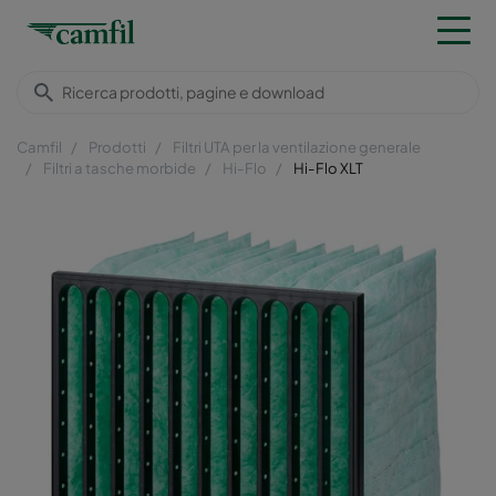
Camfil
Prodotti
Filtri UTA per la ventilazione generale
Filtri a tasche morbide
Hi-Flo
Hi-Flo XLT