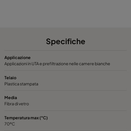
Hi-Flo XLT 5/370 1060 :: 592x490x370-10-25
ePM10 6
Hi-Flo XLT 5/370 1060 :: 490x490x370-8-25
ePM10 6
Hi-Flo XLT 5/370 1060 :: 592x287x370-10-25
ePM10 6
Specifiche
Hi-Flo XLT 5/370 1060 :: 287x287x370-5-25
ePM10 6
Applicazione
Applicazioni in UTA e prefiltrazione nelle camere bianche
Hi-Flo XLT 6/640 2550 :: 592x592x640-10-25
ePM2,5 
Telaio
Hi-Flo XLT 6/640 2550 :: 490x592x640-8-25
ePM2,5 
Plastica stampata
Hi-Flo XLT 6/640 2550 :: 287x592x640-05-25
ePM2,5 
Media
Fibra di vetro
Hi-Flo XLT 6/640 2550 :: 592x490x640-10-25
ePM2,5 
Temperatura max (°C)
70ºC
Hi-Flo XLT 6/640 2550 :: 490x490x640-10-25
ePM2,5 