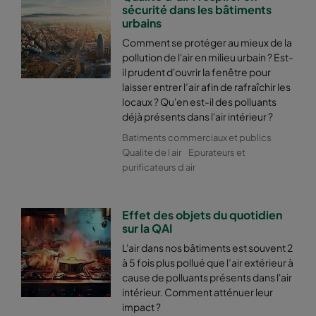
sécurité dans les bâtiments
urbains
Comment se protéger au mieux de la
pollution de l'air en milieu urbain ? Est-
il prudent d'ouvrir la fenêtre pour
laisser entrer l’air afin de rafraîchir les
locaux ? Qu'en est-il des polluants
déjà présents dans l'air intérieur ?
Batiments commerciaux et publics
Qualite de l air
Epurateurs et
purificateurs d air
Effet des objets du quotidien
sur la QAI
L'air dans nos bâtiments est souvent 2
à 5 fois plus pollué que l’air extérieur à
cause de polluants présents dans l'air
intérieur. Comment atténuer leur
impact ?