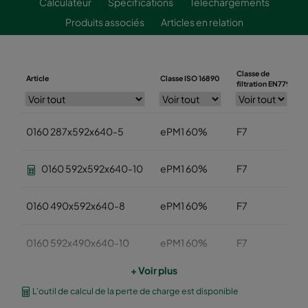
Calculateur
Spécifications
Téléchargements
Produits associés
Articles en relation
Classe de
Article
Classe ISO 16890
L
filtration EN779
0160 287x592x640-5
ePM1 60%
F7
0160 592x592x640-10
ePM1 60%
F7
0160 490x592x640-8
ePM1 60%
F7
0160 592x490x640-10
ePM1 60%
F7
+ Voir plus
0160 490x490x640-8
ePM1 60%
F7
L'outil de calcul de la perte de charge est disponible