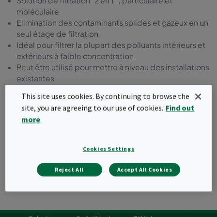
Solution de filtration "2 en 1" ; particulaire et
moléculaire
Elimination des contaminants solides et gazeux en un
seul étage de filtration
Idéal pour filtrer la plupart des polluants intérieurs et
extérieurs à faible concentration.
Peut être utilisé pour mettre à niveau des installations
existantes
Cadre en plastique incinérable
This site uses cookies. By continuing to browse the
Classé selon ISO 10121-3
site, you are agreeing to our use of cookies.
Find out
more
Demander un devis
Cookies Settings
Reject All
Accept All Cookies