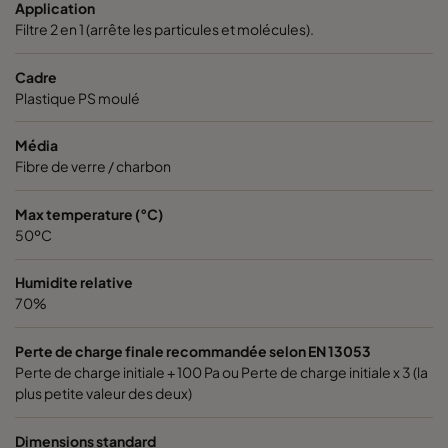
Application
Filtre 2 en 1 (arrête les particules et molécules).
0185 592x592x640-10
ePM1 85%
Cadre
Plastique PS moulé
0185 490x592x640-8
ePM1 85%
Média
0185 287x592x640-5
ePM1 85%
Fibre de verre / charbon
0185 592x490x640-10
ePM1 85%
Max temperature (°C)
50ºC
0185 592x287x640-10
ePM1 85%
Humidite relative
70%
0185 287x287x640-5
ePM1 85%
Perte de charge finale recommandée selon EN 13053
Perte de charge initiale + 100 Pa ou Perte de charge initiale x 3 (la
0185 490x490x640-8
ePM1 85%
plus petite valeur des deux)
0185 592x592x520-10
ePM1 85%
Dimensions standard