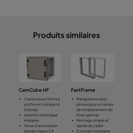
Produits similaires
CamCube HF
FastFrame
Caisson pour filtres à
Manipulation sans
poches et compacts
pinces pour un temps
(à bride)
de remplacement du
Isolation thermique
filtre optimal
intégrée
Montage simple et
Tenue à la corrosion
rapide du cadre
élevée classe C4
Concept modulaire