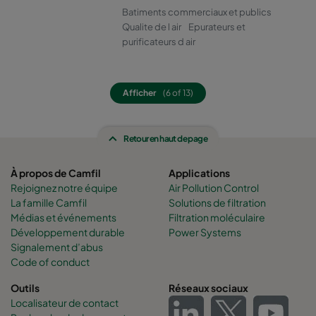
Batiments commerciaux et publics
Qualite de l air
Epurateurs et
purificateurs d air
Afficher
(6 of 13)
Retour en haut de page
À propos de Camfil
Applications
Rejoignez notre équipe
Air Pollution Control
La famille Camfil
Solutions de filtration
Médias et événements
Filtration moléculaire
Développement durable
Power Systems
Signalement d’abus
Code of conduct
Outils
Réseaux sociaux
Localisateur de contact