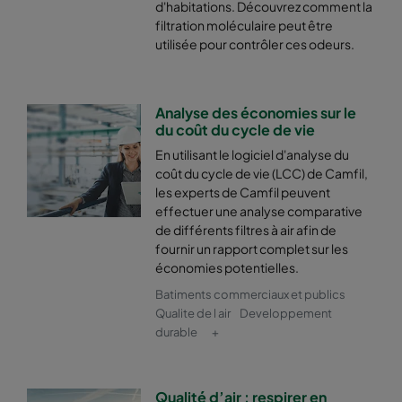
d'habitations. Découvrez comment la
filtration moléculaire peut être
utilisée pour contrôler ces odeurs.
Analyse des économies sur le
du coût du cycle de vie
En utilisant le logiciel d'analyse du
coût du cycle de vie (LCC) de Camfil,
les experts de Camfil peuvent
effectuer une analyse comparative
de différents filtres à air afin de
fournir un rapport complet sur les
économies potentielles.
Batiments commerciaux et publics
Qualite de l air
Developpement
durable
+
Qualité d’air : respirer en