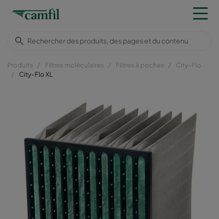
Produits
Filtres moléculaires
Filtres à poches
City-Flo
City-Flo XL