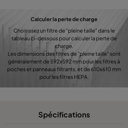
0160 592x287x640-10
ePM1 60%
F7
Calculer la perte de charge
0160 287x287x640-5
ePM1 60%
F7
Choisissez un filtre de "pleine taille" dans le
0160 592x592x520-10
ePM1 60%
F7
tableau ci-dessous pour calculer la perte de
charge.
0160 490x592x520-8
ePM1 60%
F7
Les dimensions des filtres de "pleine taille" sont
généralement de 592x592 mm pour les filtres à
0160 287x592x520-5
ePM1 60%
F7
poches et panneaux filtrants, et de 610x610 mm
pour les filtres HEPA.
0160 592x490x520-10
ePM1 60%
F7
0160 490x490x520-8
ePM1 60%
F7
0160 592x287x520-10
ePM1 60%
F7
Spécifications
0160 287x287x520-5
ePM1 60%
F7