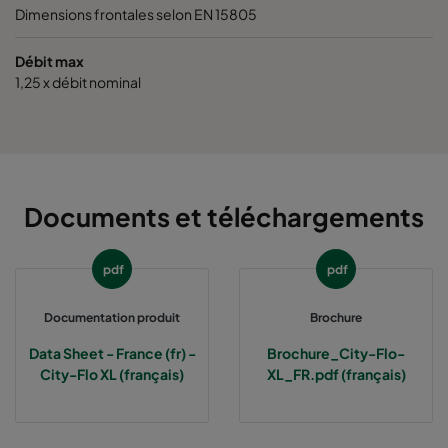
Dimensions frontales selon EN 15805
0185 490x592x520-8
ePM1 85%
Débit max
1,25 x débit nominal
0185 287x592x520-5
ePM1 85%
0185 592x490x520-10
ePM1 85%
0185 592x287x520-10
ePM1 85%
Documents et téléchargements
0185 287x287x520-5
ePM1 85%
pdf
pdf
0185 490x490x520-8
ePM1 85%
Documentation produit
Brochure
Data Sheet - France (fr) -
Brochure_City-Flo-
City-Flo XL (français)
XL_FR.pdf (français)