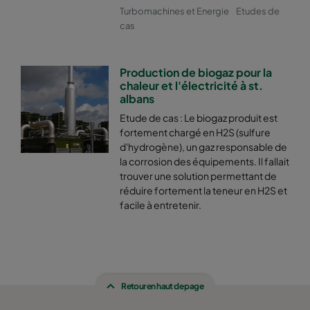
Turbomachines et Energie
Etudes de
cas
Production de biogaz pour la
chaleur et l'électricité à st.
albans
Etude de cas : Le biogaz produit est
fortement chargé en H2S (sulfure
d'hydrogène), un gaz responsable de
la corrosion des équipements. Il fallait
trouver une solution permettant de
réduire fortement la teneur en H2S et
facile à entretenir.
Retour en haut de page