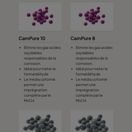
CamPure 10
CamPure 8
Elimine les gaz acides
Elimine les gaz acides
oxydables
oxydables
responsables de la
responsables de la
corrosion.
corrosion.
Idéal pour traiter le
Idéal pour traiter le
formaldéhyde
formaldéhyde
Le média coformé
Le média coformé
permet une
permet une
imprégnation
imprégnation
complète par le
complète par le
MnO4
MnO4