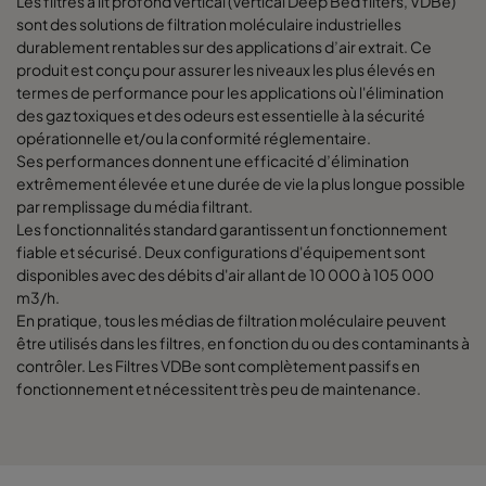
Les filtres à lit profond vertical (Vertical Deep Bed filters, VDBe)
sont des solutions de filtration moléculaire industrielles
durablement rentables sur des applications d’air extrait. Ce
produit est conçu pour assurer les niveaux les plus élevés en
termes de performance pour les applications où l'élimination
des gaz toxiques et des odeurs est essentielle à la sécurité
opérationnelle et/ou la conformité réglementaire.
Ses performances donnent une efficacité d’élimination
extrêmement élevée et une durée de vie la plus longue possible
par remplissage du média filtrant.
Les fonctionnalités standard garantissent un fonctionnement
fiable et sécurisé. Deux configurations d'équipement sont
disponibles avec des débits d'air allant de 10 000 à 105 000
m3/h.
En pratique, tous les médias de filtration moléculaire peuvent
être utilisés dans les filtres, en fonction du ou des contaminants à
contrôler. Les Filtres VDBe sont complètement passifs en
fonctionnement et nécessitent très peu de maintenance.