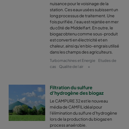
nuisance pour le voisinage de la
station. Ces eaux usées subissent un
long processus de traitement. Une
fois purifiée, l’eau est rejetée en mer
du côté de Middelfart. En outre, le
biogaz obtenu comme sous-produit
est converti en électricité et en
chaleur, ainsi qu'en bio-engrais utilisé
dans les champs des agriculteurs.
Turbomachines et Energie
Etudes de
cas
Qualite de l air
+
Filtration du sulfure
d'hydrogène des biogaz
Le CAMPURE 32 est le nouveau
média de CAMFIL idéal pour
l'élimination du sulfure d’hydrogène
lors de la production du biogaz en
process anaérobie.