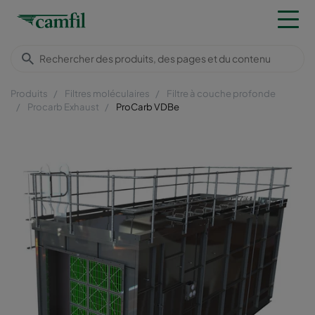
Produits
Filtres moléculaires
Filtre à couche profonde
Procarb Exhaust
ProCarb VDBe