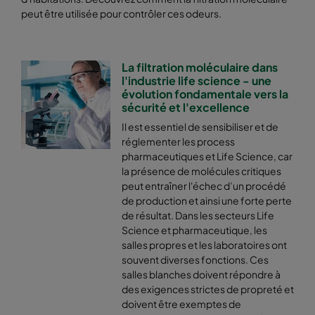
peut être utilisée pour contrôler ces odeurs.
La filtration moléculaire dans
l'industrie life science - une
évolution fondamentale vers la
sécurité et l'excellence
Il est essentiel de sensibiliser et de
réglementer les process
pharmaceutiques et Life Science, car
la présence de molécules critiques
peut entraîner l'échec d’un procédé
de production et ainsi une forte perte
de résultat. Dans les secteurs Life
Science et pharmaceutique, les
salles propres et les laboratoires ont
souvent diverses fonctions. Ces
salles blanches doivent répondre à
des exigences strictes de propreté et
doivent être exemptes de