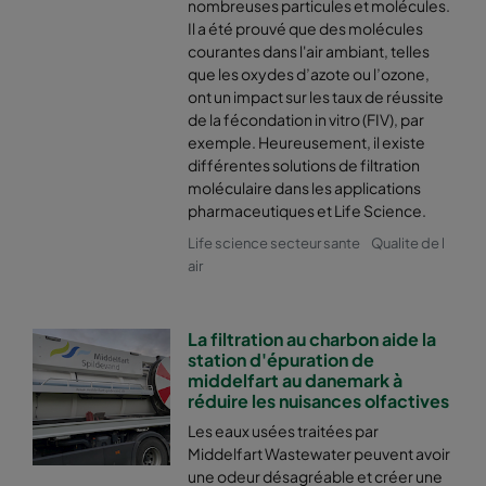
nombreuses particules et molécules.
Il a été prouvé que des molécules
courantes dans l'air ambiant, telles
que les oxydes d’azote ou l’ozone,
ont un impact sur les taux de réussite
de la fécondation in vitro (FIV), par
exemple. Heureusement, il existe
différentes solutions de filtration
moléculaire dans les applications
pharmaceutiques et Life Science.
Life science secteur sante
Qualite de l
air
La filtration au charbon aide la
station d'épuration de
middelfart au danemark à
réduire les nuisances olfactives
Les eaux usées traitées par
Middelfart Wastewater peuvent avoir
une odeur désagréable et créer une