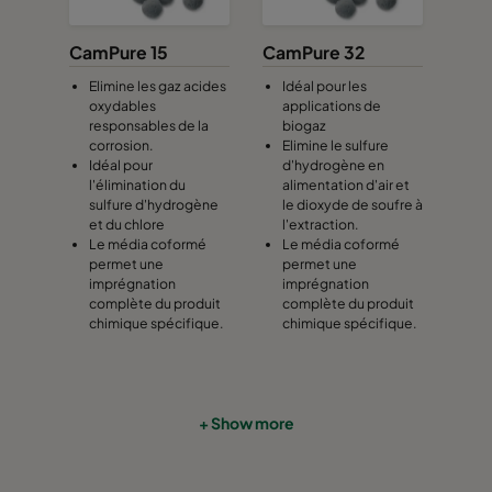
CamPure 15
CamPure 32
Elimine les gaz acides
Idéal pour les
oxydables
applications de
responsables de la
biogaz
corrosion.
Elimine le sulfure
Idéal pour
d'hydrogène en
l'élimination du
alimentation d'air et
sulfure d'hydrogène
le dioxyde de soufre à
et du chlore
l'extraction.
Le média coformé
Le média coformé
permet une
permet une
imprégnation
imprégnation
complète du produit
complète du produit
chimique spécifique.
chimique spécifique.
+ Show more