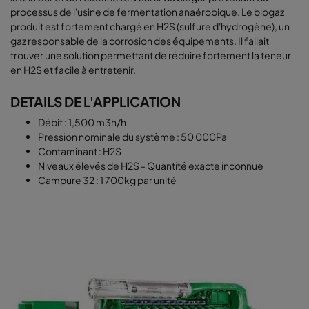
processus de l'usine de fermentation anaérobique. Le biogaz
produit est fortement chargé en H2S (sulfure d'hydrogène), un
gaz responsable de la corrosion des équipements. Il fallait
trouver une solution permettant de réduire fortement la teneur
en H2S et facile à entretenir.
DETAILS DE L'APPLICATION
Débit : 1,500 m3h/h
Pression nominale du système : 50 000Pa
Contaminant : H2S
Niveaux élevés de H2S - Quantité exacte inconnue
Campure 32 : 1 700kg par unité