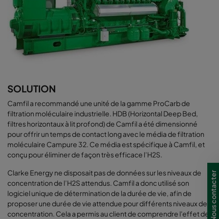
SOLUTION
Camfil a recommandé une unité de la gamme ProCarb de
filtration moléculaire industrielle. HDB (Horizontal Deep Bed,
filtres horizontaux à lit profond) de Camfil a été dimensionné
pour offrir un temps de contact long avec le média de filtration
moléculaire Campure 32. Ce média est spécifique à Camfil, et
conçu pour éliminer de façon très efficace l’H2S.
Clarke Energy ne disposait pas de données sur les niveaux de
Nous contacter
concentration de l’H2S attendus. Camfil a donc utilisé son
logiciel unique de détermination de la durée de vie, afin de
proposer une durée de vie attendue pour différents niveaux de
concentration. Cela a permis au client de comprendre l'effet de