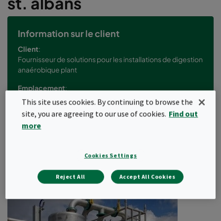
st. albans
Information sur le client
Client
:
Fournisseur de solutions pour les installations de digestion
anaérobique plant
Emplacement
:
St. Albans, Royaume-Uni
This site uses cookies. By continuing to browse the
site, you are agreeing to our use of cookies.
Find out
Secteur
:
more
Énergie à partir de déchets
Cookies Settings
Reject All
Accept All Cookies