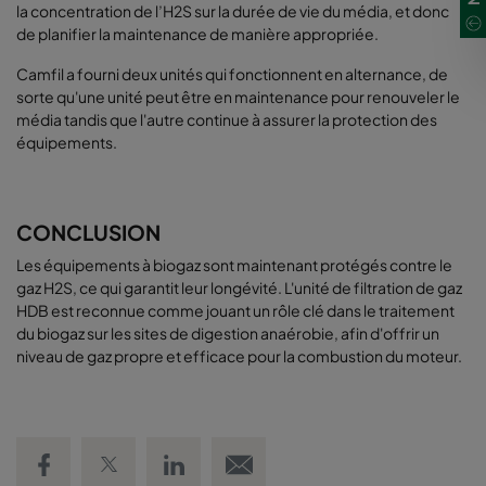
la concentration de l’H2S sur la durée de vie du média, et donc
de planifier la maintenance de manière appropriée.
Camfil a fourni deux unités qui fonctionnent en alternance, de
sorte qu'une unité peut être en maintenance pour renouveler le
média tandis que l'autre continue à assurer la protection des
équipements.
CONCLUSION
Les équipements à biogaz sont maintenant protégés contre le
gaz H2S, ce qui garantit leur longévité. L'unité de filtration de gaz
HDB est reconnue comme jouant un rôle clé dans le traitement
du biogaz sur les sites de digestion anaérobie, afin d'offrir un
niveau de gaz propre et efficace pour la combustion du moteur.
Share on Facebook
Share on Twitter
Share on LinkedIn
Email link