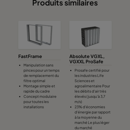
Produits similaires
FastFrame
Absolute VGXL,
VGXXL ProSafe
Manipulation sans
pinces pour un temps
Prosafe certifié pour
de remplacement du
les industries Life
filtre optimal
Sciences et
Montage simple et
agroalimentaire Pour
rapide du cadre
les débits d'air très
Concept modulaire
élevés (jusqu'à 3,7
pour toutes les
m/s)
installations
23% d'économies
d'énergie par rapport
à la moyenne du
marché Le plus léger
du marché