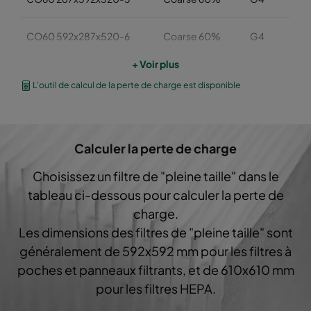
CO60 592x287x520-6
Coarse 60%
G4
+ Voir plus
CO60 592x490x520-6
Coarse 60%
G4
L'outil de calcul de la perte de charge est disponible
CO60 592x592x370-6
Coarse 60%
G4
Calculer la perte de charge
CO60 490x592x370-5
Coarse 60%
G4
Choisissez un filtre de "pleine taille" dans le
CO60 287x592x370-3
Coarse 60%
G4
tableau ci-dessous pour calculer la perte de
charge.
CO60 592x490x370-6
Coarse 60%
G4
Les dimensions des filtres de "pleine taille" sont
généralement de 592x592 mm pour les filtres à
CO60 592x287x370-6
Coarse 60%
G4
poches et panneaux filtrants, et de 610x610 mm
pour les filtres HEPA.