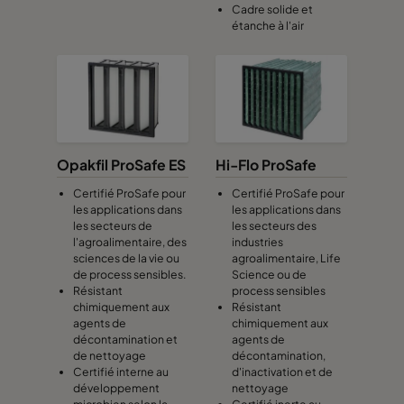
Cadre solide et
étanche à l'air
Opakfil ProSafe ES
Hi-Flo ProSafe
Certifié ProSafe pour
Certifié ProSafe pour
les applications dans
les applications dans
les secteurs de
les secteurs des
l'agroalimentaire, des
industries
sciences de la vie ou
agroalimentaire, Life
de process sensibles.
Science ou de
Résistant
process sensibles
chimiquement aux
Résistant
agents de
chimiquement aux
décontamination et
agents de
de nettoyage
décontamination,
Certifié interne au
d'inactivation et de
développement
nettoyage
microbien selon la
Certifié inerte au