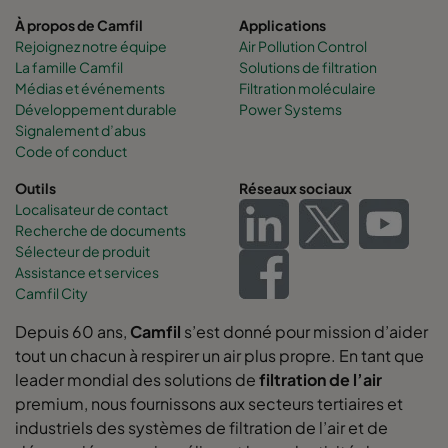
À propos de Camfil
Applications
Rejoignez notre équipe
Air Pollution Control
La famille Camfil
Solutions de filtration
Médias et événements
Filtration moléculaire
Développement durable
Power Systems
Signalement d’abus
Code of conduct
Outils
Réseaux sociaux
Localisateur de contact
Recherche de documents
Sélecteur de produit
Assistance et services
Camfil City
Depuis 60 ans,
Camfil
s’est donné pour mission d’aider
tout un chacun à respirer un air plus propre. En tant que
leader mondial des solutions de
filtration de l’air
premium, nous fournissons aux secteurs tertiaires et
industriels des systèmes de filtration de l’air et de