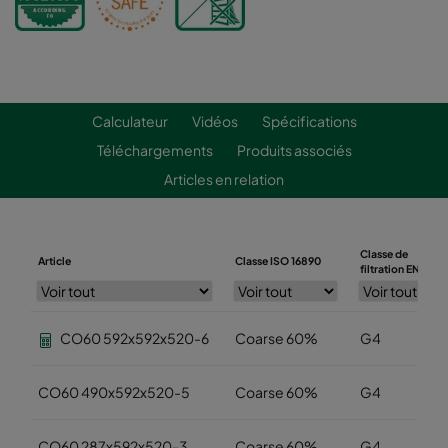
Calculateur
Vidéos
Spécifications
Téléchargements
Produits associés
Articles en relation
Classe de
Article
Classe ISO 16890
filtration EN779
CO60 592x592x520-6
Coarse 60%
G4
CO60 490x592x520-5
Coarse 60%
G4
CO60 287x592x520-3
Coarse 60%
G4