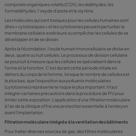
composés organiques volatils (COV), les aldéhydes, les
formaldéhydes, l’oxyde d'azote et le styrène.
Les molécules qui sont toxiques pour les cellules humaines sont
dites « cytotoxiques » et les cytotoxines peuvent perturber la
membrane cellulaire extérieure ou empêcher les cellules de se
développer et de se diviser.
Après la fécondation, l'ovule humain monocellulaire se divise en
deux, quatre ou huit cellules. Le processus de division cellulaire
se poursuit à mesure que les cellules se spécialisent dans la
forme et la fonction. C'est durant cette période initiale en
dehors du corps de la femme, lorsque le nombre de cellules est
le plus bas, que l'exposition aux polluants moléculaires
(cytotoxines) représente le risque le plus important. Il faut
intégrer certaines précautions dans la procédure de FIV pour
limiter cette exposition. L'application d'une filtration moléculaire
à l'air de la clinique offre une protection essentielle à l'embryon
avant l'implantation.
Filtration moléculaire intégrée à la ventilation des bâtiments
Pour traiter diverses sources de gaz, des filtres moléculaires