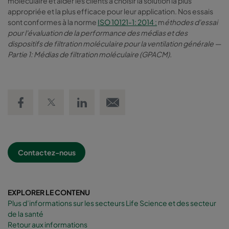
moléculaire et aider les clients à choisir la solution la plus
appropriée et la plus efficace pour leur application. Nos essais
sont conformes à la norme
ISO 10121-1: 2014 :
m
éthodes d'essai
pour l'évaluation de la performance des médias et des
dispositifs de filtration moléculaire pour la ventilation générale —
Partie 1: Médias de filtration moléculaire (GPACM).
Share on Facebook
Share on Twitter
Share on LinkedIn
Email link
Contactez-nous
EXPLORER LE CONTENU
Plus d’informations sur les secteurs Life Science et des secteur
de la santé
Retour aux informations