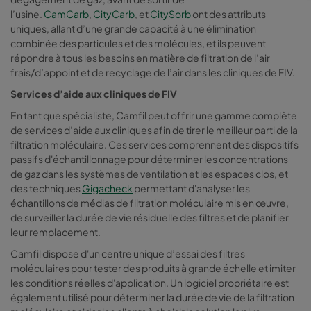
l’usine.
CamCarb
,
CityCarb
, et
CitySorb
ont des attributs
uniques, allant d’une grande capacité à une élimination
combinée des particules et des molécules, et ils peuvent
répondre à tous les besoins en matière de filtration de l’air
frais/d’appoint et de recyclage de l’air dans les cliniques de FIV.
Services d’aide aux cliniques de FIV
En tant que spécialiste, Camfil peut offrir une gamme complète
de services d’aide aux cliniques afin de tirer le meilleur parti de la
filtration moléculaire. Ces services comprennent des dispositifs
passifs d'échantillonnage pour déterminer les concentrations
de gaz dans les systèmes de ventilation et les espaces clos, et
des techniques
Gigacheck
permettant d'analyser les
échantillons de médias de filtration moléculaire mis en œuvre,
de surveiller la durée de vie résiduelle des filtres et de planifier
leur remplacement.
Camfil dispose d'un centre unique d’essai des filtres
moléculaires pour tester des produits à grande échelle et imiter
les conditions réelles d'application. Un logiciel propriétaire est
également utilisé pour déterminer la durée de vie de la filtration