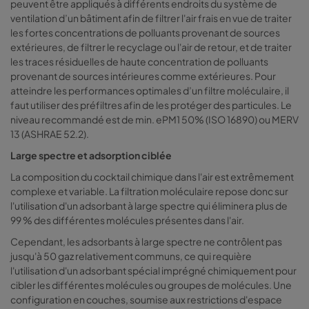
peuvent être appliqués à différents endroits du système de
ventilation d’un bâtiment afin de filtrer l'air frais en vue de traiter
les fortes concentrations de polluants provenant de sources
extérieures, de filtrer le recyclage ou l'air de retour, et de traiter
les traces résiduelles de haute concentration de polluants
provenant de sources intérieures comme extérieures. Pour
atteindre les performances optimales d’un filtre moléculaire, il
faut utiliser des préfiltres afin de les protéger des particules. Le
niveau recommandé est de min. ePM1 50% (ISO 16890) ou MERV
13 (ASHRAE 52.2).
Large spectre et adsorption ciblée
La composition du cocktail chimique dans l'air est extrêmement
complexe et variable. La filtration moléculaire repose donc sur
l'utilisation d'un adsorbant à large spectre qui éliminera plus de
99 % des différentes molécules présentes dans l'air.
Cependant, les adsorbants à large spectre ne contrôlent pas
jusqu'à 50 gaz relativement communs, ce qui requière
l'utilisation d'un adsorbant spécial imprégné chimiquement pour
cibler les différentes molécules ou groupes de molécules. Une
configuration en couches, soumise aux restrictions d'espace