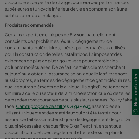
disponible et de perte de charge, donnera des performances
supérieures et un cycle inférieur de vie en comparaison à une
solution de média mélangé.
Produits recommandés
Certains experts en cliniques de FIV sont naturellement
conscients des problèmes liés au « dégagement » de
contaminants moléculaires, libérés par les matériaux utilisés
pour la construction de telles installations. Ils imposent des
exigences de plus en plus rigoureuses pour contrôler les
polluants moléculaires. De ce fait, certains clients cherchent
aujourd’hui à obtenir l’assurance selon laquelle les filtres sont
Nous contacter
aussi propres, en termes de dégagement de gaz moléculaires,
que les autres éléments de la clinique. Il s’agit d’une tendance
similaire à celle du secteur de la microélectronique où de telles
demandes sont courantes depuis plusieurs années. Pour y faire
face,
Camfil propose des filtr
es GigaPlea
t
, assemblés en
utilisant uniquement des matériaux qui ont été testés pour
assurer de faibles caractéristiques de dégagement de gaz. De
plus, si nécessaire, chaque filtre GigaPleat fini, en tant que
dispositif complet, peut également être testé sur le plan du
dégagement de gaz, avant de sortir de