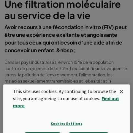
Une filtration moléculaire
au service de la vie
Avoir recours à une fécondation in vitro (FIV) peut
être une expérience exaltante et angoissante
pour tous ceux qui ont besoin d’une aide afin de
concevoir un enfant.&nbsp;
Dans les pays industrialisés, environ 15 % de la population
souffre de problèmes de fertilité. Les scientifiques invoquent le
stress, la pollution de l'environnement, l'alimentation, les
maladies sexuellement transmissibles et l'obésité ; et ils
prédisent une aggravation de la situation dans les années à venir.
This site uses cookies. By continuing to browse the
La technique de FIV n’a cessé de se développer depuis la
site, you are agreeing to our use of cookies.
Find out
naissance du premier
bébé-éprouvette en 1978
. Pour la décrire
more
simplement, la FIV est le processus de fécondation consistant à
combiner manuellement un ovule et du sperme dans une boîte
de Petri. Lorsque la procédure de FIV est réussie, le processus
Cookies Settings
est combiné à une procédure appelée « transfert d'embryon »,