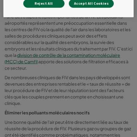
utilisée pour placer physiquement l'embryon dans l'utérus.
Reject All
Accept All Cookies
La création d'un environnement approprié à la fécondation est
l'une des étapes les plus importantes de la FIV. Les polluants
aéroportés représentent une préoccupation essentielle dans
les centres de FIV où la qualité de l'air dans les laboratoires et les
salles de procédures cliniques peut avoir des effets
considérables sur la qualité des embryons, la survie des
embryons et les résultats cliniques du traitement par FIV. C'est ici
que la
division de contrôle de la contamination moléculaire
(MCC) de Camfil
apporte des solutions de filtration efficaces à
ce secteur.
De nombreuses cliniques de FIV dans les pays développés sont
devenues des entreprises rentables et le « taux de réussite » de
leur procédure de FIV et de leur réputation sont des facteurs
clés que les couples prennent en compte en choisissant une
clinique.
Éliminer les polluants moléculaires nocifs
Une bonne qualité de l'air peut être directement liée au taux de
réussite de la procédure de FIV. Plusieurs gaz ou groupes de gaz
ont été identifiés comme problématiques, notamment les