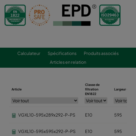
Calculateur
Spécifications
Produits associés
Articles en relation
Classe de
Article
filtration
Largeur (mm)
EN1822
VGXL10-595x289x292-P-PS
E10
595
VGXL10-595x595x292-P-PS
E10
595