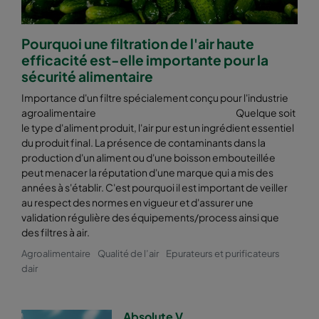
Pourquoi une filtration de l'air haute
efficacité est-elle importante pour la
sécurité alimentaire
Importance d'un filtre spécialement conçu pour l'industrie
agroalimentaire Quelque soit
le type d'aliment produit, l'air pur est un ingrédient essentiel
du produit final. La présence de contaminants dans la
production d'un aliment ou d'une boisson embouteillée
peut menacer la réputation d'une marque qui a mis des
années à s'établir. C'est pourquoi il est important de veiller
au respect des normes en vigueur et d'assurer une
validation régulière des équipements/process ainsi que
des filtres à air.
Agroalimentaire
Qualité de l’air
Epurateurs et purificateurs
dair
Absolute V