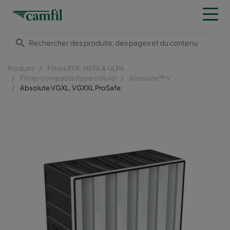
Produits
Filtres EPA, HEPA & ULPA
Filtres compacts (type cellule)
Absolute™ V
Absolute VGXL, VGXXL ProSafe