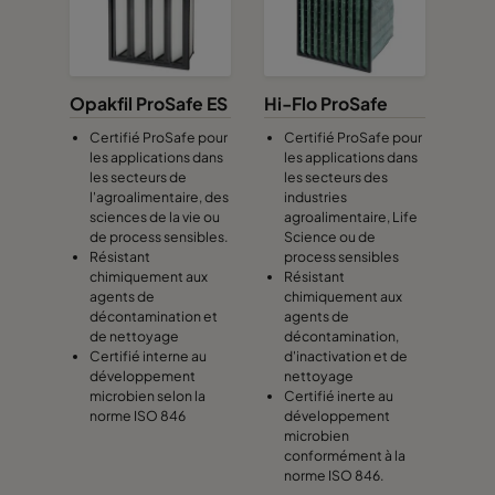
Opakfil ProSafe ES
Hi-Flo ProSafe
Certifié ProSafe pour
Certifié ProSafe pour
les applications dans
les applications dans
les secteurs de
les secteurs des
l'agroalimentaire, des
industries
sciences de la vie ou
agroalimentaire, Life
de process sensibles.
Science ou de
Résistant
process sensibles
chimiquement aux
Résistant
agents de
chimiquement aux
décontamination et
agents de
de nettoyage
décontamination,
Certifié interne au
d'inactivation et de
développement
nettoyage
microbien selon la
Certifié inerte au
norme ISO 846
développement
microbien
conformément à la
norme ISO 846.