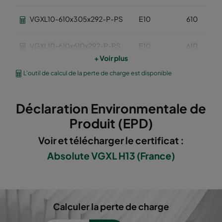
VGXL10-610x305x292-P-PS
E10
610
VGXL10-610x610x292-P-PS
E10
610
+ Voir plus
VGXXL10-610x305x292-P-PS
E10
610
L'outil de calcul de la perte de charge est disponible
VGXXL10-610x610x292-P-PS
E10
610
Déclaration Environmentale de
Produit (EPD)
VGXL11-595x289x292-P-PS
E11
595
Voir et télécharger le certificat :
VGXL11-595x595x292-P-PS
E11
595
Absolute VGXL H13 (France)
VGXL11-610x305x292-P-PS
E11
610
Calculer la perte de charge
VGXL11-610x610x292-P-PS
E11
610