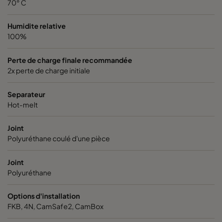
70° C
VGXXL13-610x305x292-P-PS
H13
610
Humidite relative
VGXXL13-610x610x292-P-PS
H13
610
100%
VGXL14-595x289x292-P-PS
H14
595
Perte de charge finale recommandée
2x perte de charge initiale
VGXL14-595x595x292-P-PS
H14
595
Separateur
Hot-melt
VGXL14-610x305x292-P-PS
H14
610
Joint
VGXL14-610x610x292-P-PS
H14
610
Polyuréthane coulé d'une pièce
Joint
VGXXL14-610x305x292-P-PS
H14
610
Polyuréthane
VGXXL14-610x610x292-P-PS
H14
610
Options d'installation
FKB, 4N, CamSafe2, CamBox