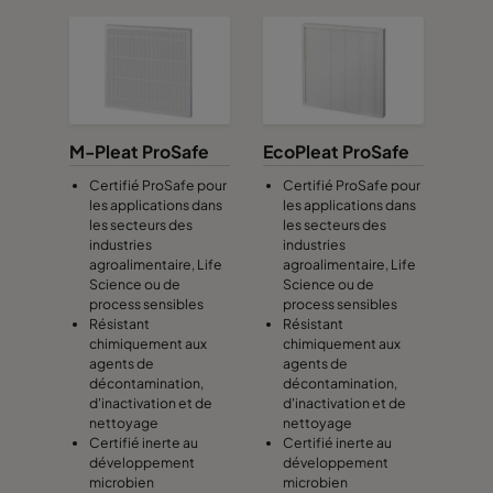
M-Pleat ProSafe
EcoPleat ProSafe
Certifié ProSafe pour
Certifié ProSafe pour
les applications dans
les applications dans
les secteurs des
les secteurs des
industries
industries
agroalimentaire, Life
agroalimentaire, Life
Science ou de
Science ou de
process sensibles
process sensibles
Résistant
Résistant
chimiquement aux
chimiquement aux
agents de
agents de
décontamination,
décontamination,
d'inactivation et de
d'inactivation et de
nettoyage
nettoyage
Certifié inerte au
Certifié inerte au
développement
développement
microbien
microbien