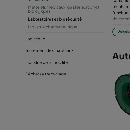
Dans les 
biopharma
Matériels médicaux, de stérilisation et
biologiques
l'environ
devez pro
Laboratoires et biosécurité
organisme
Industrie pharmaceutique
mort.
Voir plu
Logistique
Les s
sont 
Traitement des matériaux
Autr
majeu
Industrie de la mobilité
Le
Déchets et recyclage
et 
pa
La
chi
ép
Le
mal
Cha