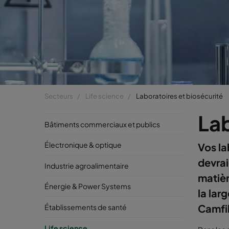
Secteurs
Life science
Laboratoires et biosécurité
Lab
Bâtiments commerciaux et publics
Électronique & optique
Vos la
devrai
Industrie agroalimentaire
matièr
Énergie & Power Systems
la lar
Camfil
Établissements de santé
Life science