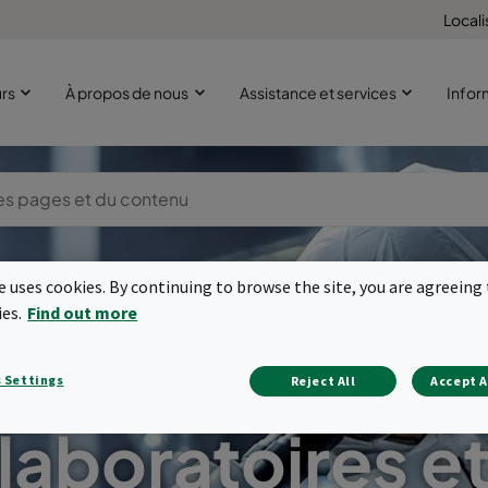
Locali
urs
À propos de nous
Assistance et services
Infor
te uses cookies. By continuing to browse the site, you are agreeing 
ies.
Find out more
tration de l'air 
 Settings
Reject All
Accept A
laboratoires e