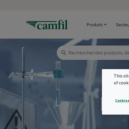
Produits
Secte
This si
of cook
Fil
Cookies