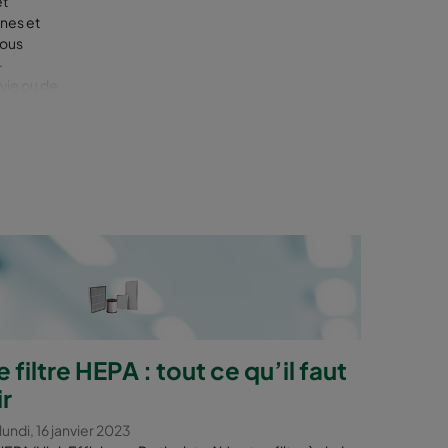
et
nes et
Vous
-
vie ou de
ment
personnes
ts
logiques,
ter une
 filtre HEPA : tout ce qu’il faut
ir
undi, 16 janvier 2023