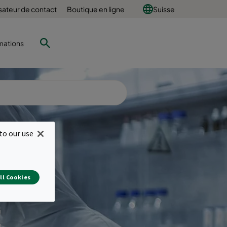
sateur de contact
Boutique en ligne
Suisse
mations
to our use
pour
ll Cookies
t