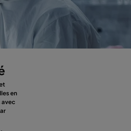
é
et
lles en
s avec
ar