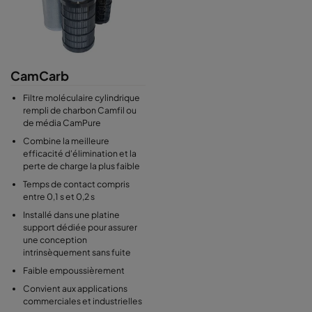
actifs imprégnés ou non imprégnés ou d'alumine activée ou
encore de média hybride pour permettre l’adsorption de
polluants tels que les composés organiques volatiles, le dioxyde
d’azote, le sulfure d’hydrogène, le dioxyde de soufre, l’ozone, le
toluène ou des polluants chimiques acides ou basiques…
CamCarb
L'utilisation de
filtres cartouches à charbon actif
ou remplis de
médias moléculaires spécifiques permettent de garantir une
Filtre moléculaire cylindrique
efficacité élevée sur les polluants gazeux à éliminer. Ces
filtres
rempli de charbon Camfil ou
de média CamPure
cartouches à charbon actif
ou remplis de médias moléculaires
spécifiques peuvent être utilisés dans de nombreuses
Combine la meilleure
applications : élimination des odeurs dans les usines de pâtes et
efficacité d'élimination et la
perte de charge la plus faible
papiers et les usines de traitement des eaux usées, dans les
aéroports, les musées, les bureaux commerciaux.
Temps de contact compris
entre 0,1 s et 0,2 s
En éliminant les odeurs, les gaz toxiques ou les gaz irritants, les
cartouches remplis de charbon actif ou de médias moléculaires
Installé dans une platine
spécifiques améliorent la qualité de l’air assurant la protection
support dédiée pour assurer
une conception
de la santé des employés et des occupants.
intrinsèquement sans fuite
Faible empoussièrement
Convient aux applications
commerciales et industrielles