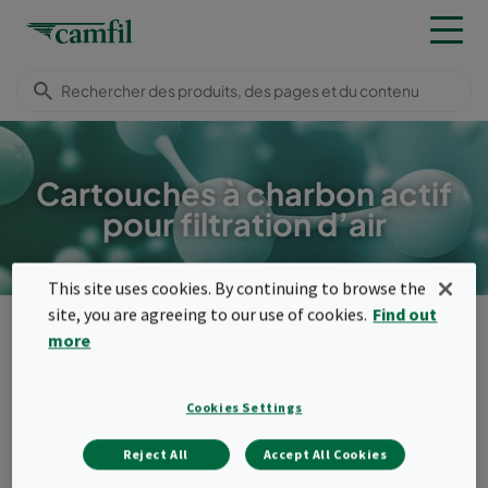
Cartouches à charbon actif
pour filtration d’air
This site uses cookies. By continuing to browse the
site, you are agreeing to our use of cookies.
Find out
Produits
Filtres moléculaires
Cylindres
more
Menu
Cylindres
Cookies Settings
Utilisez nos cylindres adsorbants remplis de
Reject All
Accept All Cookies