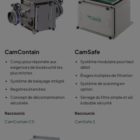
caissons sont équipés du système de changement de filtre
BIBO (bag-in bag-out).
CamContain
CamSafe
Conçu pour répondre aux
Système modulaire pour haut
exigences de biosécurité les
débit
plus strictes
Étages multiples de filtration
Système de balayage intégré
Système de scanning en
Registres étanches
option
Concept de décontamination
Serrage du filtre simple et sûr
sécurisée
à double sécurité
Raccourcis
Raccourcis
CamContain CS
CamSafe 2