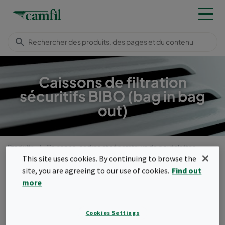
Caissons de filtration
sécuritifs BIBO (bag in bag
out)
Produits
Caissons, cadres et séparateurs de goutelettes
Caissons sécuritifs BIBO (Bag In Bag Out)
This site uses cookies. By continuing to browse the
site, you are agreeing to our use of cookies.
Find out
Menu
more
Caissons sécuritifs BIBO
(Bag In Bag Out)
Cookies Settings