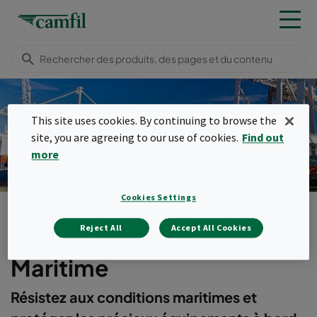
Filtration de l'air dans le
This site uses cookies. By continuing to browse the
site, you are agreeing to our use of cookies.
Find out
milieu marin
more
Cookies Settings
Secteurs
Industrie de la mobilité
Maritime
Menu
Reject All
Accept All Cookies
Maritime
Résistez aux conditions maritimes et