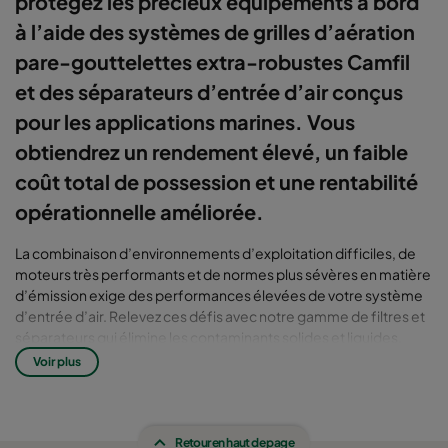
protégez les précieux équipements à bord
à l’aide des systèmes de grilles d’aération
pare-gouttelettes extra-robustes Camfil
et des séparateurs d’entrée d’air conçus
pour les applications marines. Vous
obtiendrez un rendement élevé, un faible
coût total de possession et une rentabilité
opérationnelle améliorée.
La combinaison d’environnements d’exploitation difficiles, de
moteurs très performants et de normes plus sévères en matière
d’émission exige des performances élevées de votre système
d’entrée d’air. Relevez ces défis avec notre gamme de filtres et
séparateurs qui élimine les contaminants solides et liquides,
quels que soient le degré d'humidité et les conditions
Voir plus
météorologiques.
Effets du milieu marin sur les
Retour en haut de page