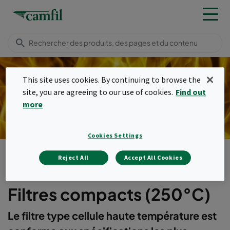
This site uses cookies. By continuing to browse the
Filtres compacts haute
site, you are agreeing to our use of cookies.
Find out
température 250°C
more
Cookies Settings
Produits
Filtres haute température
Filtres compacts (250°C)
Reject All
Accept All Cookies
Menu
Filtres compacts (250°C)
Le filtre type cellule haute température est