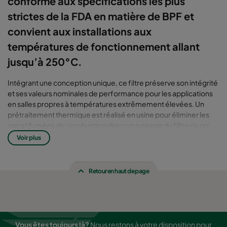
conforme aux spécifications les plus
strictes de la FDA en matière de BPF et
convient aux installations aux
températures de fonctionnement allant
jusqu’à 250°C.
Intégrant une conception unique, ce filtre préserve son intégrité
et ses valeurs nominales de performance pour les applications
en salles propres à températures extrêmement élevées. Un
prétraitement thermique est réalisé en usine pour éliminer les
gaz et fumées de combustion des composants du filtre ce qui
garantit que le filtre ne contribuera pas à la contamination du
Voir plus
process de fabrication.
Mécaniquement résistant, ce filtre offre une efficacité jusqu’à
99,95 %.
Retour en haut de page
Cellule complète de dimensions standard : 610x610 mm
Vous êtes toujours là?
Nous restons à votre disposition pour